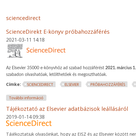
sciencedirect
ScienceDirekt E-könyv próbahozzáférés
2021-03-11 14:18
Az Elsevier 35000 e-könyvhöz ad szabad hozzáférést
2021. március 1.
szabadon olvashatóak, letölthetőek és megoszthatóak.
Címke:
SCIENCEDIRECT
ELSEVIER
PRÓBAHOZZÁFÉRÉS
ScienceDirekt E-könyv próbahozzáférés tartalomma
További információ
Tájékoztató az Elsevier adatbázisok leállásáról
2019-01-14 09:38
Tájékoztatjuk olvasóinkat, hogy az EISZ és az Elsevier között ne