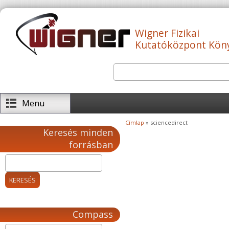
Ugrás a tartalomra
Wigner Fizikai
Kutatóközpont Kön
Keresés
Keresés űrlap
Menu
Címlap
» sciencedirect
Jelenlegi hely
Keresés minden
forrásban
Compass