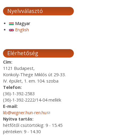
Nyelvválasztó
Magyar
English
Elérhetőség
Cím:
1121 Budapest,
Konkoly-Thege Miklós út 29-33.
IV. épület, 1. em. 104. szoba
Telefon:
(36)-1-392-2583
(36)-1-392-2222/14-04 mellék
E-mail:
lib@wigner.hun-ren.hu
(link sends e-mail)
Nyitva tartás:
hétfőtől csütörtökig: 9 - 15.45
pénteken: 9 - 14.30