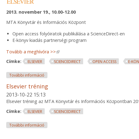
2013. november 19., 10.00-12.00
MTA Könyvtár és Információs Központ
Open access folyóiratok publikálása a ScienceDirect-en
E-könyv kiadás partnerségi program
Tovább a meghívóra >>
(link is external)
Címke:
ELSEVIER
SCIENCEDIRECT
OPEN ACCESS
E-KÖ
Elsevier rendezvény a folyóirat és e-könyv kiadásr
További információ
Elsevier tréning
2013-10-22 15:13
Elsevier tréning az MTA Könyvtár és Információs Központban 201
Címke:
ELSEVIER
SCIENCEDIRECT
Elsevier tréning tartalommal kapcsolatosan
További információ