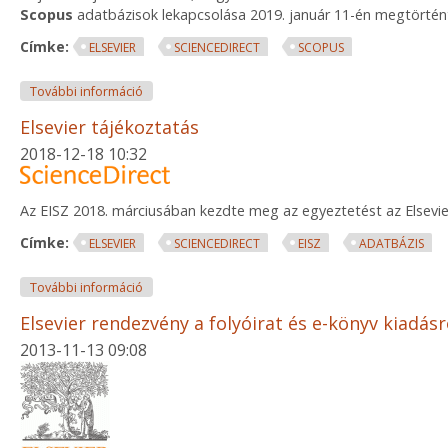
Scopus
adatbázisok lekapcsolása 2019. január 11-én megtörtén
Címke:
ELSEVIER
SCIENCEDIRECT
SCOPUS
Tájékoztató az Elsevier adatbázisok leállásáról ta
További információ
Elsevier tájékoztatás
2018-12-18 10:32
Az EISZ 2018. márciusában kezdte meg az egyeztetést az Elsevier
Címke:
ELSEVIER
SCIENCEDIRECT
EISZ
ADATBÁZIS
Elsevier tájékoztatás tartalommal kapcsolatosan
További információ
Elsevier rendezvény a folyóirat és e-könyv kiadásr
2013-11-13 09:08