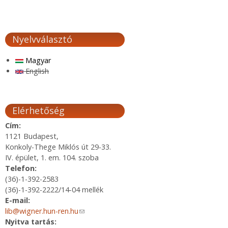
Nyelvválasztó
Magyar
English
Elérhetőség
Cím:
1121 Budapest,
Konkoly-Thege Miklós út 29-33.
IV. épület, 1. em. 104. szoba
Telefon:
(36)-1-392-2583
(36)-1-392-2222/14-04 mellék
E-mail:
lib@wigner.hun-ren.hu
(link sends e-mail)
Nyitva tartás: