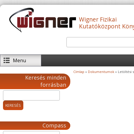
Ugrás a tartalomra
Wigner Fizikai
Kutatóközpont Kön
Keresés
Keresés űrlap
Menu
Címlap
»
Dokumentumok
» Letöltési s
Jelenlegi hely
Keresés minden
forrásban
Compass