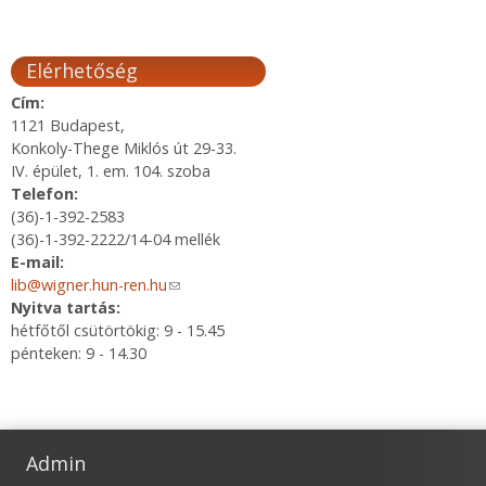
Elérhetőség
Cím:
1121 Budapest,
Konkoly-Thege Miklós út 29-33.
IV. épület, 1. em. 104. szoba
Telefon:
(36)-1-392-2583
(36)-1-392-2222/14-04 mellék
E-mail:
lib@wigner.hun-ren.hu
(link sends e-mail)
Nyitva tartás:
hétfőtől csütörtökig: 9 - 15.45
pénteken: 9 - 14.30
Admin