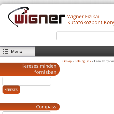
Ugrás a tartalomra
Wigner Fizikai
Kutatóközpont Kön
Keresés
Keresés űrlap
Menu
Címlap
»
Katalógusok
» Hazai könyvtár
Jelenlegi hely
Keresés minden
forrásban
Compass