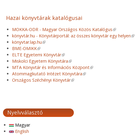
Hazai könyvtárak katalógusai
MOKKA-ODR - Magyar Országos Közös Katalógus
(link is exte
könyvtár.hu - Könyvtárportál: az összes könyvtár egy helyen
(l
könyvtar.lap.hu
(link is external)
BME-OMIKK
(link is external)
ELTE Egyetemi Könyvtár
(link is external)
Miskolci Egyetem Könyvtára
(link is external)
MTA Könyvtár és Információs Központ
(link is external)
Atommagkutató Intézet Könyvtára
(link is external)
Országos Széchényi Könyvtár
(link is external)
Nyelvválasztó
Magyar
English