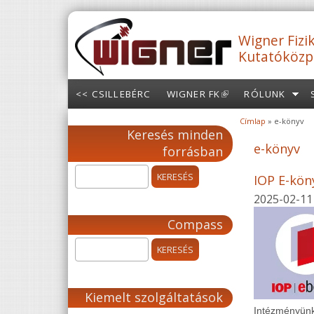
Ugrás a tartalomra
Wigner Fizik
Kutatóközp
<< CSILLEBÉRC
WIGNER FK
(LINK IS
RÓLUNK
EXTERNAL)
Címlap
» e-könyv
Jelenlegi hely
Keresés minden
e-könyv
forrásban
IOP E-kön
2025-02-11
Compass
Kiemelt szolgáltatások
Intézményünk