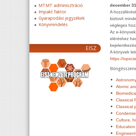
MTMT adminisztráció
december 31
Impakt faktor
A hozzáférést
Gyarapodási jegyzékek
biztosít mind
Könyvrendelés
végleges hozz
Az e-könyvek
eléréshez has
bejelentkezés
EISZ
A könyvek let
https://iopsc
Böngésszene
Astronomy
Atomic an
Biomedica
Classical 
Classical 
Condense
Culture, h
Education
Engineeri