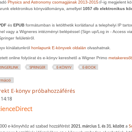
(link is external)
iadó
Physics and Astronomy csomagjának 2013-2015
-ig megjelent kö
árunk elektronikus könyvállománya, amellyel
1057 db elektronikus k
PDF
és
EPUB
formátumban is letölthetik korlátlanul a telephelyi IP tart
nel vagy a Wigneres intézményi belépéssel (Sign up/Log in - Access vi
Springer felületéről.
nyv kínálatunkról
honlapunk E-könyvek oldalán
olvashatnak.
etett online folyóirat és e-könyv kereshető a Wigner Primo
metakereső
RINGERLINK
SPRINGER
E-KÖNYV
E-BOOK
Új Springer e-könyvcsomagok tartalommal kapcsolatosan
rmáció
rekt E-könyv próbahozzáférés
 14:18
5000 e-könyvhöz ad szabad hozzáférést
2021. március 1. és 31. között
a
S