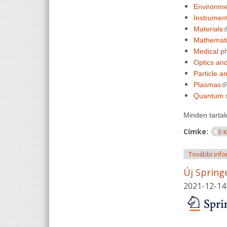
Environme
Instrumen
(
Materials
Mathemati
Medical ph
Optics an
Particle a
(l
Plasmas
Quantum 
Minden tarta
Címke:
E-
További info
Új Spring
2021-12-14