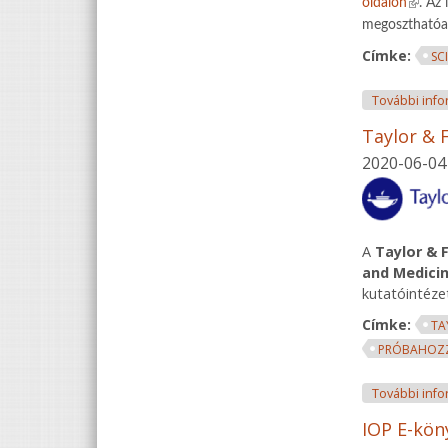
(link i
oldalon
.
Az 
megoszthatóa
Címke:
SC
További info
Taylor & 
2020-06-04
A
Taylor & 
and Medici
kutatóintéze
Címke:
TA
PRÓBAHOZZ
További info
IOP E-kön