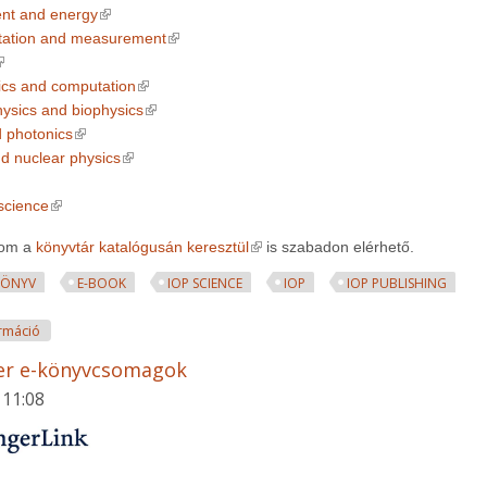
(link is external)
nt and energy
(link is external)
tation and measurement
link is external)
(link is external)
cs and computation
(link is external)
ysics and biophysics
(link is external)
d photonics
(link is external)
nd nuclear physics
ink is external)
(link is external)
science
(link is external)
lom a
könyvtár katalógusán keresztül
is szabadon elérhető.
KÖNYV
E-BOOK
IOP SCIENCE
IOP
IOP PUBLISHING
IOP E-könyvek korlátlan hozzáférése tartalommal kapcsolatosan
rmáció
er e-könyvcsomagok
 11:08