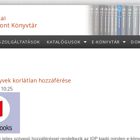
ai
ont Könyvtár
SZOLGÁLTATÁSOK
KATALÓGUSOK
E-KÖNYVTÁR
DO
yvek korlátlan hozzáférése
 10:25
 teljes szövegű hozzáféréssel rendelkezik az IOP kiadó minden e-kö