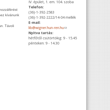
IV. épület, 1. em. 104. szoba
Telefon:
 hozzáférést
(36)-1-392-2583
hez kívánunk
(36)-1-392-2222/14-04 mellék
E-mail:
n. Távoli
lib@wigner.hun-ren.hu
(link sends e-
Nyitva tartás:
mail)
hétfőtől csütörtökig: 9 - 15.45
pénteken: 9 - 14.30