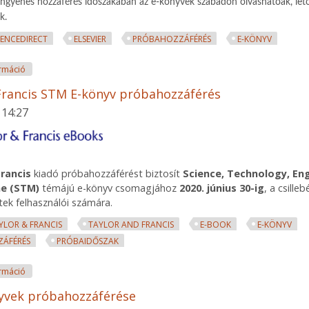
s external)
ingyenes hozzáférés időszakában az e-könyvek szabadon olvashatóak, let
k.
IENCEDIRECT
ELSEVIER
PRÓBAHOZZÁFÉRÉS
E-KÖNYV
ScienceDirekt E-könyv próbahozzáférés tartalommal kapcsolatosan
rmáció
Francis STM E-könyv próbahozzáférés
 14:27
Francis
kiadó próbahozzáférést biztosít
Science, Technology, En
ne (STM)
témájú e-könyv csomagjához
2020. június 30-ig
, a csilleb
tek felhasználói számára.
YLOR & FRANCIS
TAYLOR AND FRANCIS
E-BOOK
E-KÖNYV
ÁFÉRÉS
PRÓBAIDŐSZAK
Taylor & Francis STM E-könyv próbahozzáférés tartalommal kapcsola
rmáció
yvek próbahozzáférése