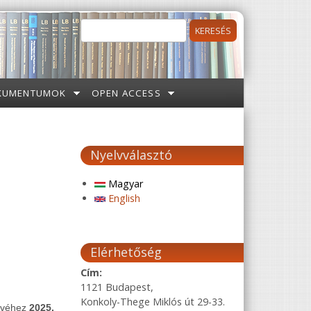
Keresés
Keresés űrlap
KUMENTUMOK
OPEN ACCESS
Nyelvválasztó
Magyar
English
Elérhetőség
Cím:
1121 Budapest,
Konkoly-Thege Miklós út 29-33.
nyvéhez
2025.