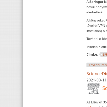
A
Springer
k
bővül Könyvt
elérhetővé.
A könyveket
távolról VPN-
institution) a 
További e-kö
Minden előfiz
Címke:
SP
További info
ScienceDi
2021-03-11
Az Elsevier 3