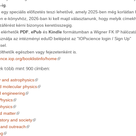
-ig
.
 egy speciális előfizetés teszi lehetővé, amely 2025-ben még korlátlan
en e-könyvhöz, 2026-ban ki kell majd választanunk, hogy melyik címek
áférést kérni bizonyos keretösszegig.
 elérhetők
PDF
,
ePub
és
Kindle
formátumban a Wigner FK IP hálózatá
ználja az intézményi eduID belépést az "IOPscience login / Sign Up"
sel.
ölthetők egészben vagy fejezetenként is.
(link is external)
ience.iop.org/booklistinfo/home
k több mint 900 címben:
(link is external)
 and astrophysics
(link is external)
d molecular physics
(link is external)
l engineering
(link is external)
Physics
(link is external)
physics
(link is external)
d matter
(link is external)
istory and society
(link is external)
 and outreach
(link is external)
ng