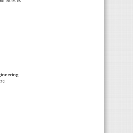
ölthetőek és
gineering
érci
tosan