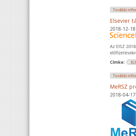
További info
Elsevier t
2018-12-18
Az EISZ 2018
előfizetésekr
Címke:
EL
További info
MeRSZ pró
2018-04-17