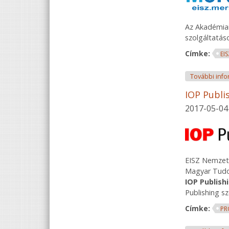
Az Akadémiai
szolgáltatás
Címke:
EI
További info
IOP Publi
2017-05-04
EISZ Nemzet
Magyar Tudo
IOP Publis
Publishing s
Címke:
PR