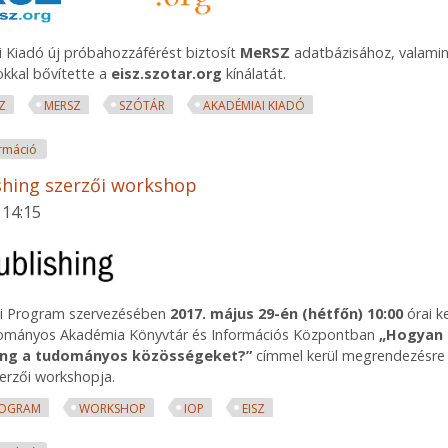
 Kiadó új próbahozzáférést biztosít
MeRSZ
adatbázisához, valamin
okkal bővítette a
eisz.szotar.org
kínálatát.
SZ
MERSZ
SZÓTÁR
AKADÉMIAI KIADÓ
MeRSZ próbahozzáférés és új funkciók az Akadémia szótárakban tar
rmáció
shing szerzői workshop
 14:15
i Program szervezésében
2017. május 29-én (hétfőn)
10:00
órai k
mányos Akadémia Könyvtár és Információs Központban
„Hogyan 
hing a tudományos közösségeket?”
címmel kerül megrendezésre
zerzői workshopja.
OGRAM
WORKSHOP
IOP
EISZ