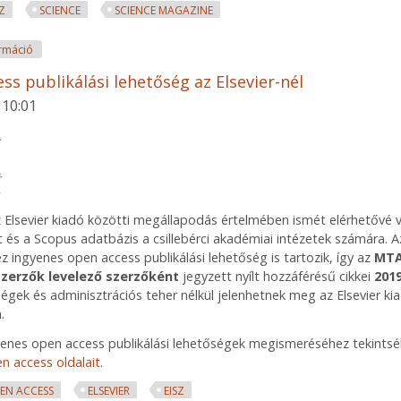
SZ
SCIENCE
SCIENCE MAGAZINE
Science Magazine online elérhető tartalommal kapcsolatosan
rmáció
ss publikálási lehetőség az Elsevier-nél
 10:01
z Elsevier kiadó közötti megállapodás értelmében ismét elérhetővé v
t és a Scopus adatbázis a csillebérci akadémiai intézetek számára. A
z ingyenes open access publikálási lehetőség is tartozik, így az
MTA
zerzők levelező szerzőként
jegyzett nyílt hozzáférésű cikkei
2019
ségek és adminisztrációs teher nélkül jelenhetnek meg az Elsevier ki
.
enes open access publikálási lehetőségek megismeréséhez tekintsé
n access oldalait
.
EN ACCESS
ELSEVIER
EISZ