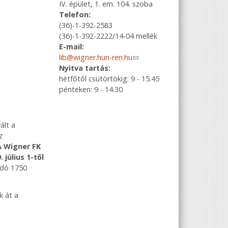
IV. épület, 1. em. 104. szoba
Telefon:
(36)-1-392-2583
(36)-1-392-2222/14-04 mellék
E-mail:
lib@wigner.hun-ren.hu
(link sends e-
Nyitva tartás:
mail)
hétfőtől csütörtökig: 9 - 15.45
pénteken: 9 - 14.30
ált a
z
 Wigner FK
. július 1-től
adó 1750
k át a