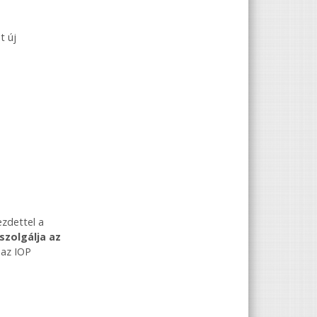
t új
talommal kapcsolatosan
ezdettel a
szolgálja az
 az IOP