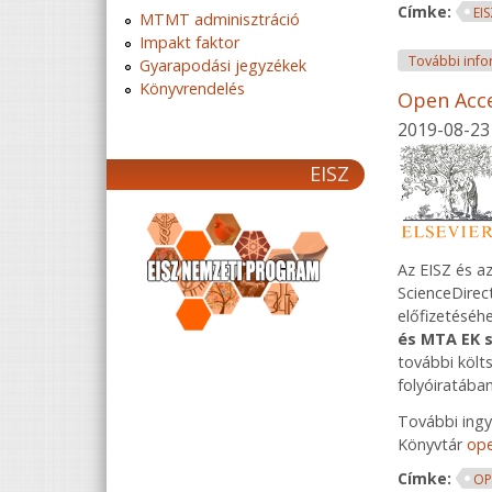
Címke:
EI
MTMT adminisztráció
Impakt faktor
További info
Gyarapodási jegyzékek
Könyvrendelés
Open Acce
2019-08-23
EISZ
Az EISZ és a
ScienceDirec
előfizetéséhe
és MTA EK s
további költ
folyóiratában
További ingy
Könyvtár
ope
Címke:
OP