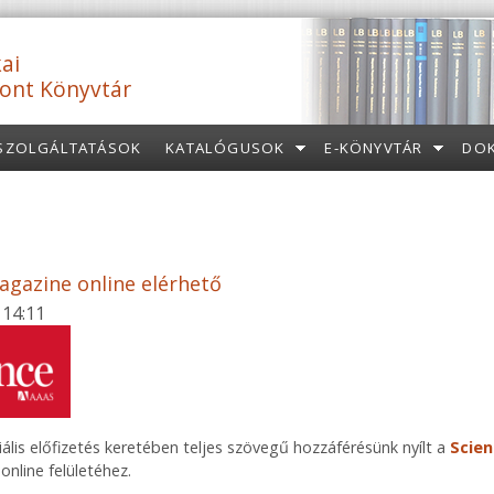
ai
ont Könyvtár
SZOLGÁLTATÁSOK
KATALÓGUSOK
E-KÖNYVTÁR
DO
agazine online elérhető
 14:11
ális előfizetés keretében teljes szövegű hozzáférésünk nyílt a
Scien
ink is external)
online felületéhez.