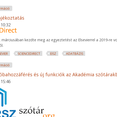
Open Access publikálási lehetőség az Elsevier-nél tartalommal kapc
rmáció
ájékoztatás
 10:32
. márciusában kezdte meg az egyeztetést az Elsevierrel a 2019-re 
ől.
SEVIER
SCIENCEDIRECT
EISZ
ADATBÁZIS
Elsevier tájékoztatás tartalommal kapcsolatosan
rmáció
bahozzáférés és új funkciók az Akadémia szótárak
 15:46