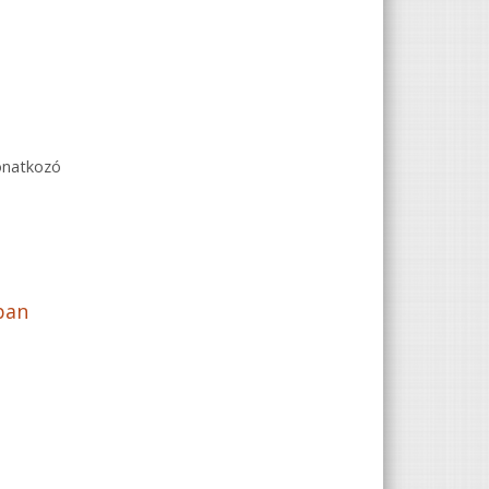
solatosan
vonatkozó
ban