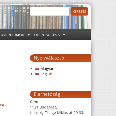
Keresés
Keresés űrlap
KUMENTUMOK
OPEN ACCESS
Nyelvválasztó
Magyar
English
Elérhetőség
Cím:
ce
1121 Budapest,
Konkoly-Thege Miklós út 29-33.