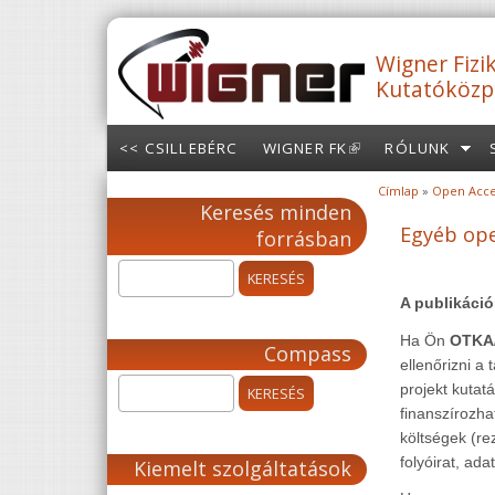
Ugrás a tartalomra
Wigner Fizik
Kutatóközp
<< CSILLEBÉRC
WIGNER FK
(LINK IS
RÓLUNK
EXTERNAL)
Címlap
»
Open Acce
Jelenlegi hely
Keresés minden
Egyéb ope
forrásban
A publikáció
Ha Ön
OTKA
Compass
ellenőrizni a
projekt kutat
finanszírozha
költségek (re
folyóirat, ada
Kiemelt szolgáltatások