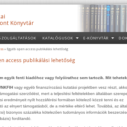
ai
ont Könyvtár
SZOLGÁLTATÁSOK
KATALÓGUSOK
E-KÖNYVTÁR
DO
ss
» Egyéb open access publikálási lehetőség
n access publikálási lehetőség
m egyik fenti kiadóhoz vagy folyóirathoz sem tartozik. Mit tehete
/NKFIH
vagy egyéb finanszírozású kutatási projektben vesz részt, ak
 támogatási szerződést, mert a teljesítési feltételekben általában szerep
ási eredményeit nyílt hozzáférési formában kötelező közzé tenni és ez
tó az elnyert támogatásból, de a mértéke eltérő lehet. Továbbá, az ált
zsi) bizonyos százaléka kötelezően tudományos információk beszerzés
tbázis) fordítandó.