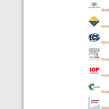
Akad
Amer
Elect
Elsev
Insti
Royal
Spri