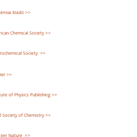
émiai Kiadó >>
ican Chemical Society >>
rochemical Society >>
ier >>
tute of Physics Publishing >>
 Society of Chemistry >>
nger Nature >>