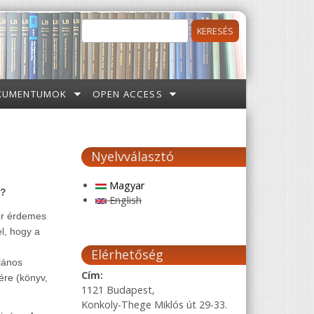
Keresés
Keresés űrlap
KUMENTUMOK
OPEN ACCESS
Nyelvválasztó
Magyar
k?
English
kor érdemes
el, hogy a
Elérhetőség
alános
Cím:
ére (könyv,
1121 Budapest,
Konkoly-Thege Miklós út 29-33.