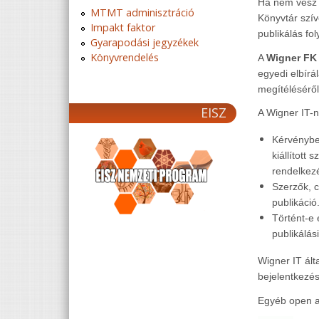
Ha nem vesz r
MTMT adminisztráció
Könyvtár szíve
Impakt faktor
publikálás fo
Gyarapodási jegyzékek
Könyvrendelés
A
Wigner FK
egyedi elbírá
megítéléséről
EISZ
A Wigner IT-n
Kérvényben
kiállítot
rendelkezé
Szerzők, c
publikáció
Történt-e 
publikálás
Wigner IT ált
bejelentkezés
Egyéb open a