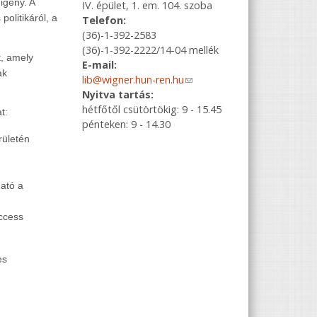
igény. A
IV. épület, 1. em. 104. szoba
politikáról, a
Telefon:
(36)-1-392-2583
(36)-1-392-2222/14-04 mellék
, amely
E-mail:
ak
lib@wigner.hun-ren.hu
(link sends e-
Nyitva tartás:
mail)
hétfőtől csütörtökig: 9 - 15.45
t:
pénteken: 9 - 14.30
rületén
ható a
access
es