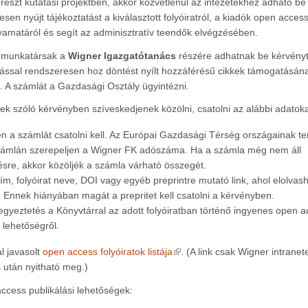
észt kutatási projektben, akkor közvetlenül az intézetekhez adható be 
sen nyújt tájékoztatást a kiválasztott folyóiratról, a kiadók open access 
lyamatáról és segít az adminisztratív teendők elvégzésében.
munkatársak a
Wigner Igazgatótanács
részére adhatnak be kérvényt
lással rendszeresen hoz döntést nyílt hozzáférésű cikkek támogatásán
. A számlát a Gazdasági Osztály ügyintézni.
ek szóló kérvényben szíveskedjenek közölni, csatolni az alábbi adatoka
 a számlát csatolni kell. Az Európai Gazdasági Térség országainak te
t számlán szerepeljen a Wigner FK adószáma. Ha a számla még nem áll
sre, akkor közöljék a számla várható összegét.
ím, folyóirat neve, DOI vagy egyéb preprintre mutató link, ahol elolvas
. Ennek hiányában magát a prepritet kell csatolni a kérvényben.
egyeztetés a Könyvtárral az adott folyóiratban történő ingyenes open 
.
i lehetőségről
(link is external)
al javasolt
open access folyóiratok listája
. (A link csak Wigner intranet
 után nyitható meg.)
ccess publikálási lehetőségek: