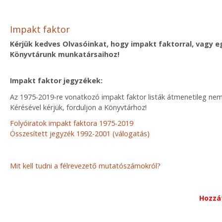
Impakt faktor
Kérjük kedves Olvasóinkat, hogy impakt faktorral, vagy
Könyvtárunk munkatársaihoz!
Impakt faktor jegyzékek:
Az 1975-2019-re vonatkozó impakt faktor listák átmenetileg nem
Kérésével kérjük, forduljon a Könyvtárhoz!
Folyóiratok impakt faktora 1975-2019
Összesített jegyzék 1992-2001 (válogatás)
Mit kell tudni a félrevezető mutatószámokról?
Hozzáf