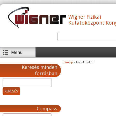
Ugrás a tartalomra
Wigner Fizikai
Kutatóközpont Kön
Keresés
Keresés űrlap
Menu
Címlap
» Impakt faktor
Jelenlegi hely
Keresés minden
forrásban
Compass