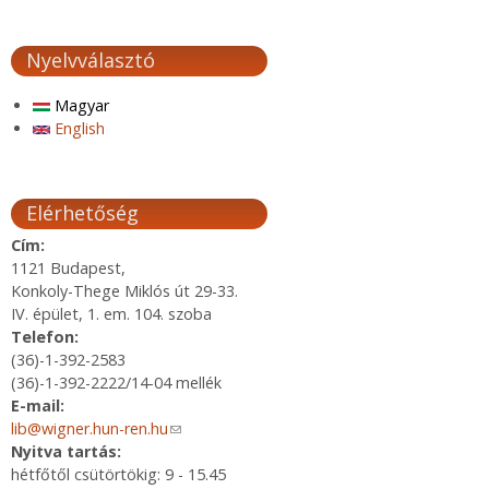
Nyelvválasztó
Magyar
English
Elérhetőség
Cím:
1121 Budapest,
Konkoly-Thege Miklós út 29-33.
IV. épület, 1. em. 104. szoba
Telefon:
(36)-1-392-2583
(36)-1-392-2222/14-04 mellék
E-mail:
lib@wigner.hun-ren.hu
(link sends e-mail)
Nyitva tartás:
hétfőtől csütörtökig: 9 - 15.45