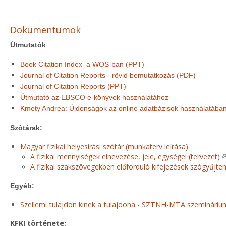
Dokumentumok
Útmutatók
:
Book Citation Index a WOS-ban (PPT)
Journal of Citation Reports - rövid bemutatkozás (PDF)
Journal of Citation Reports (PPT)
Útmutató az EBSCO e‐könyvek használatához
Kmety Andrea: Újdonságok az online adatbázisok használatába
Szótárak:
Magyar fizikai helyesírási szótár (munkaterv leírása)
A fizikai mennyiségek elnevezése, jele, egységei (tervezet)
(l
A fizikai szakszövegekben előforduló kifejezések szógyűjte
Egyéb:
Szellemi tulajdon kinek a tulajdona - SZTNH-MTA szemináriu
KFKI története: