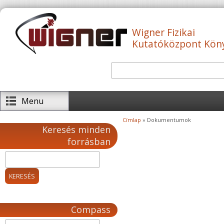
Ugrás a tartalomra
Wigner Fizikai
Kutatóközpont Kön
Keresés
Keresés űrlap
Menu
Címlap
» Dokumentumok
Jelenlegi hely
Keresés minden
forrásban
Compass