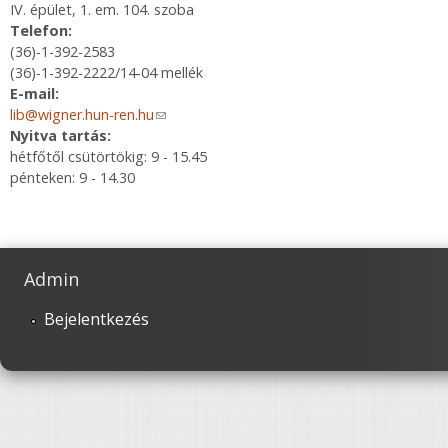
IV. épület, 1. em. 104. szoba
Telefon:
(36)-1-392-2583
(36)-1-392-2222/14-04 mellék
E-mail:
lib@wigner.hun-ren.hu
(link sends e-mail)
Nyitva tartás:
hétfőtől csütörtökig: 9 - 15.45
pénteken: 9 - 14.30
Admin
Bejelentkezés