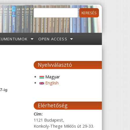
Keresés
Keresés űrlap
KUMENTUMOK
OPEN ACCESS
Nyelvválasztó
Magyar
English
7-ig
Elérhetőség
Cím:
1121 Budapest,
Konkoly-Thege Miklós út 29-33.