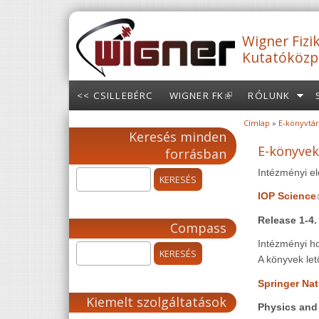
Ugrás a tartalomra
Wigner Fizik
Kutatóközp
<< CSILLEBÉRC
WIGNER FK
(LINK IS
RÓLUNK
EXTERNAL)
Címlap
»
E-könyvtár
Jelenlegi hely
Keresés minden
E-könyvek
forrásban
Intézményi el
IOP Science
Release 1-4
Compass
Intézményi ho
A könyvek le
Springer Nat
Kiemelt szolgáltatások
Physics and