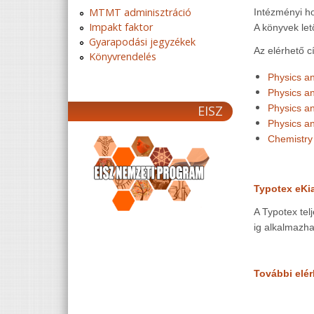
MTMT adminisztráció
Intézményi ho
Impakt faktor
A könyvek le
Gyarapodási jegyzékek
Az elérhető cí
Könyvrendelés
Physics a
Physics a
EISZ
Physics a
Physics a
Chemistry
Typotex eKia
A Typotex tel
ig alkalmazha
További elér