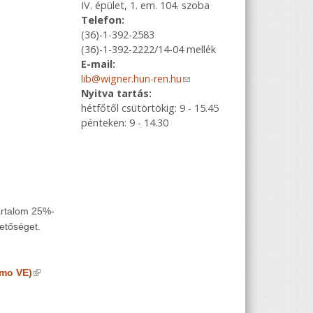
IV. épület, 1. em. 104. szoba
Telefon:
(36)-1-392-2583
(36)-1-392-2222/14-04 mellék
E-mail:
lib@wigner.hun-ren.hu
(link sends e-
Nyitva tartás:
mail)
hétfőtől csütörtökig: 9 - 15.45
pénteken: 9 - 14.30
tartalom 25%-
hetőséget.
(link is external)
imo VE)