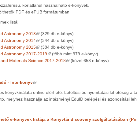
zzáférésű, korlátlanul használható e-könyvek.
tölthetők PDF és ePUB formátumban.
mek listái:
(link is external)
nd Astronomy 2013
(329 db e-könyv)
(link is external)
nd Astronomy 2014
(344 db e-könyv)
(link is external)
nd Astronomy 2015
(384 db e-könyv)
(link is external)
nd Astronomy 2017-2019
(több mint 979 e-könyv)
(link is external)
 and Materials Science 2017-2018
(közel 653 e-könyv)
(link is external)
dó - Interkönyv
jes könyvkínálata online elérhető. Letöltési és nyomtatási lehetőség a 
tó, melyhez használja az intézményi EduID belépési és azonosítási le
hető e-könyvek listája a Könyvtár discovery szolgáltatásában (Pr