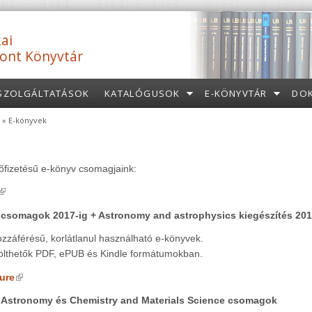
ai
ont Könyvtár
SZOLGÁLTATÁSOK
KATALÓGUSOK
E-KÖNYVTÁR
DO
» E-könyvek
őfizetésű e-könyv csomagjaink:
(link is external)
. csomagok 2017-ig + Astronomy and astrophysics kiegészítés 201
zzáférésű, korlátlanul használható e-könyvek.
tölthetők PDF, ePUB és Kindle formátumokban.
(link is external)
ure
 Astronomy és Chemistry and Materials Science csomagok