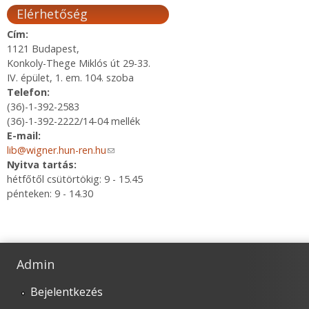
Elérhetőség
Cím:
1121 Budapest,
Konkoly-Thege Miklós út 29-33.
IV. épület, 1. em. 104. szoba
Telefon:
(36)-1-392-2583
(36)-1-392-2222/14-04 mellék
E-mail:
lib@wigner.hun-ren.hu
(link sends e-mail)
Nyitva tartás:
hétfőtől csütörtökig: 9 - 15.45
pénteken: 9 - 14.30
Admin
Bejelentkezés