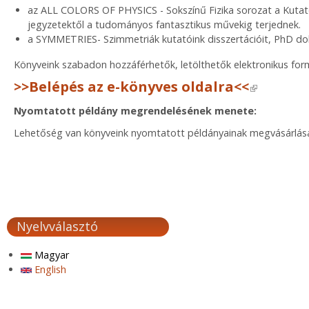
az ALL COLORS OF PHYSICS - Sokszínű Fizika sorozat a Kuta
jegyzetektől a tudományos fantasztikus művekig terjednek.
a SYMMETRIES- Szimmetriák kutatóink disszertációit, PhD dol
Könyveink szabadon hozzáférhetők, letölthetők elektronikus fo
>>Belépés az e-könyves oldalra<<
(link is exte
Nyomtatott példány megrendelésének menete:
Lehetőség van könyveink nyomtatott példányainak megvásárlásár
Nyelvválasztó
Magyar
English