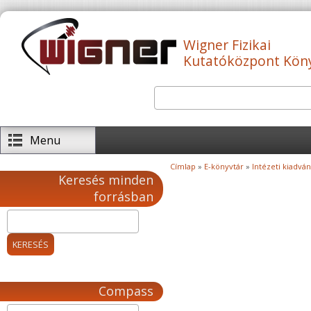
Ugrás a tartalomra
Wigner Fizikai
Kutatóközpont Kön
Keresés
Keresés űrlap
Menu
Címlap
»
E-könyvtár
»
Intézeti kiadvá
Jelenlegi hely
Keresés minden
forrásban
Compass