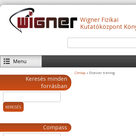
Ugrás a tartalomra
Wigner Fizikai
Kutatóközpont Kön
Keresés
Keresés űrlap
Menu
Címlap
» Elsevier tréning
Jelenlegi hely
Keresés minden
forrásban
Compass