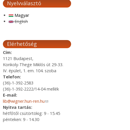
Nyelvválasztó
Magyar
English
Elérhetőség
Cím:
1121 Budapest,
Konkoly-Thege Miklós út 29-33.
IV. épület, 1. em. 104. szoba
Telefon:
(36)-1-392-2583
(36)-1-392-2222/14-04 mellék
E-mail:
lib@wigner.hun-ren.hu
(link sends e-mail)
Nyitva tartás:
hétfőtől csütörtökig: 9 - 15.45
pénteken: 9 - 14.30