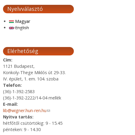
Nyelvválasztó
Magyar
English
Elérhetőség
Cím:
1121 Budapest,
Konkoly-Thege Miklós út 29-33.
IV. épület, 1. em. 104. szoba
Telefon:
(36)-1-392-2583
(36)-1-392-2222/14-04 mellék
E-mail:
lib@wigner.hun-ren.hu
(link sends e-mail)
Nyitva tartás:
hétfőtől csütörtökig: 9 - 15.45
pénteken: 9 - 14.30