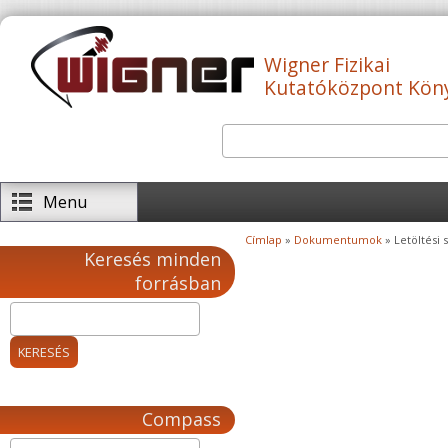
Ugrás a tartalomra
Wigner Fizikai
Kutatóközpont Kön
Keresés
Keresés űrlap
Menu
Címlap
»
Dokumentumok
» Letöltési s
Jelenlegi hely
Keresés minden
forrásban
Compass