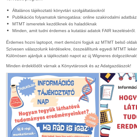
Általános tájékoztató könyvtári szolgáltatásokról
Publikációs folyamatok támogatása: online szakirodalmi adatbá
MTMT ismeretek kezdőknek és haladóknak
Minden, amit tudni érdemes a kutatási adatok FAIR kezeléséről. 
Érdemes hozni laptopot, mert demózni fogjuk az MTMT belső oldalon
Szívesen válaszolunk kérdésekre, összeállítunk egyedi MTMT leké
Különösen ajánljuk a tájékoztató napot az új Wigneres dolgozóknak
Minden érdeklődőt várnak a Könyvtárosok és az Adatgazdászok!