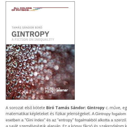
A sorozat első kötete
Biró Tamás Sándor: Gintropy
c. műve, eg
matematikai képleteket és fizikai jelenségeket.
A Gintropy fogalo
esetben a "Gini index" és az "entropy" fogalmakból alkotta a szerző
a saját személyiségük alapján. Ez a könyv fikció és szakirodalom