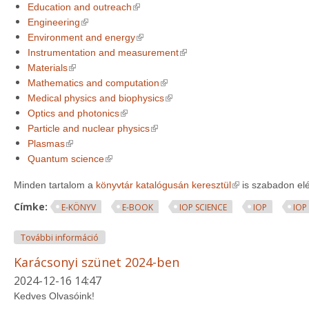
(link is external)
Education and outreach
(link is external)
Engineering
(link is external)
Environment and energy
(link is external)
Instrumentation and measurement
(link is external)
Materials
(link is external)
Mathematics and computation
(link is external)
Medical physics and biophysics
(link is external)
Optics and photonics
(link is external)
Particle and nuclear physics
(link is external)
Plasmas
(link is external)
Quantum science
(link is external)
Minden tartalom a
könyvtár katalógusán keresztül
is szabadon elé
Címke:
E-KÖNYV
E-BOOK
IOP SCIENCE
IOP
IOP
IOP E-könyvek korlátlan hozzáférése tartalommal k
További információ
Karácsonyi szünet 2024-ben
2024-12-16 14:47
Kedves Olvasóink!