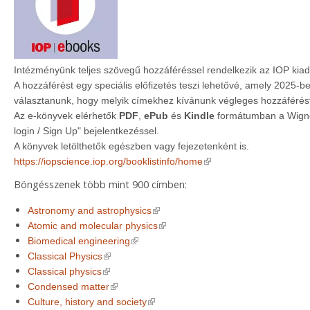
Intézményünk teljes szövegű hozzáféréssel rendelkezik az IOP ki
A hozzáférést egy speciális előfizetés teszi lehetővé, amely 2025-b
választanunk, hogy melyik címekhez kívánunk végleges hozzáférést
Az e-könyvek elérhetők
PDF
,
ePub
és
Kindle
formátumban a Wigner
login / Sign Up" bejelentkezéssel.
A könyvek letölthetők egészben vagy fejezetenként is.
(link is external)
https://iopscience.iop.org/booklistinfo/home
Böngésszenek több mint 900 címben:
(link is external)
Astronomy and astrophysics
(link is external)
Atomic and molecular physics
(link is external)
Biomedical engineering
(link is external)
Classical Physics
(link is external)
Classical physics
(link is external)
Condensed matter
(link is external)
Culture, history and society