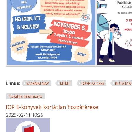
Címke:
SZAKMAI NAP
MTMT
OPEN ACCESS
KUTATÁS
Információs tájékoztató nap a Wigner FK munkatárs
További információ
IOP E-könyvek korlátlan hozzáférése
2025-02-11 10:25