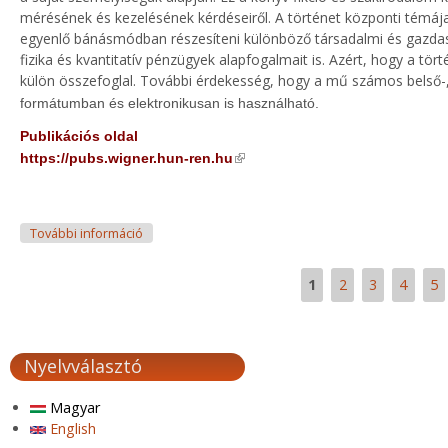
mérésének és kezelésének kérdéseiről. A történet központi témája
egyenlő bánásmódban részesíteni különböző társadalmi és gazdasági
fizika és kvantitatív pénzügyek alapfogalmait is. Azért, hogy a t
külön összefoglal. További érdekesség, hogy a mű számos belső-,
formátumban és elektronikusan is használható.
Publikációs oldal
(link is external)
https://pubs.wigner.hun-ren.hu
Könyvsorozatot indít a HUN-REN Wigner Fizikai Kut
További információ
1
2
3
4
5
Oldalak
Nyelvválasztó
Magyar
English