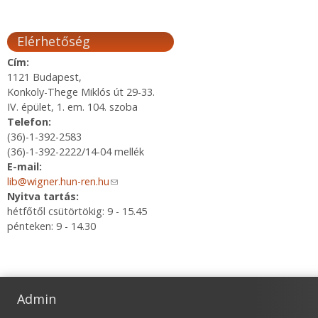
Elérhetőség
Cím:
1121 Budapest,
Konkoly-Thege Miklós út 29-33.
IV. épület, 1. em. 104. szoba
Telefon:
(36)-1-392-2583
(36)-1-392-2222/14-04 mellék
E-mail:
lib@wigner.hun-ren.hu
(link sends e-mail)
Nyitva tartás:
hétfőtől csütörtökig: 9 - 15.45
pénteken: 9 - 14.30
Admin