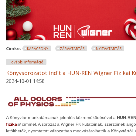
Címke:
KARÁCSONY
ZÁRVATARTÁS
NYITVATARTÁS
Karácsonyi szünet 2024-ben tartalommal kapcsolat
További információ
Könyvsorozatot indít a HUN-REN Wigner Fizikai 
2024-10-01 14:58
A Könyvtár munkatársainak jelentős közreműködésével a
HUN-REN 
(link is external)
fizika
címmel. A sorozat a Wigner FK kutatóinak, szerzőinek ango
letölthetők, nyomtatott változatban megvásárolhatók a Könyvtártól.