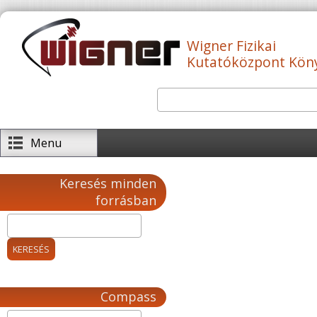
Ugrás a tartalomra
Wigner Fizikai
Kutatóközpont Kön
Keresés
Keresés űrlap
Menu
Keresés minden
forrásban
Compass