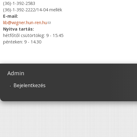
(36)-1-392-2583
(36)-1-392-2222/14-04 mellék
E-mail:
lib@wigner.hun-ren.hu
(link sends e-mail)
Nyitva tartás:
hétfőtől csütörtökig: 9 - 15.45
pénteken: 9 - 14.30
Admin
Bejelentkezés