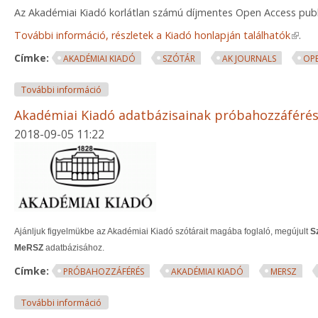
Az Akadémiai Kiadó korlátlan számú díjmentes Open Access publik
További információ, részletek a Kiadó honlapján találhatók
(link 
.
Címke:
AKADÉMIAI KIADÓ
SZÓTÁR
AK JOURNALS
OPE
Az Akadémiai Kiadó újdonságai tartalommal kapcso
További információ
Akadémiai Kiadó adatbázisainak próbahozzáféré
2018-09-05 11:22
Ajánljuk figyelmükbe az Akadémiai Kiadó szótárait magába foglaló, megújult
S
MeRSZ
adatbázisához.
Címke:
PRÓBAHOZZÁFÉRÉS
AKADÉMIAI KIADÓ
MERSZ
Akadémiai Kiadó adatbázisainak próbahozzáférése
További információ