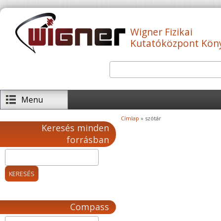
Ugrás a tartalomra
Wigner Fizikai
Kutatóközpont Kön
Keresés
Keresés űrlap
Menu
Címlap
» szótár
Jelenlegi hely
Keresés minden
forrásban
Compass