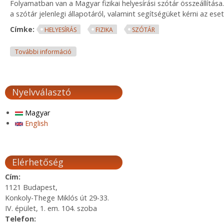
Folyamatban van a Magyar fizikai helyesírási szótár összeállítása
a szótár jelenlegi állapotáról, valamint segítségüket kérni az e
Címke:
HELYESÍRÁS
FIZIKA
SZÓTÁR
Magyar fizikai helyesírási szótár tartalommal kapcs
További információ
Nyelvválasztó
Magyar
English
Elérhetőség
Cím:
1121 Budapest,
Konkoly-Thege Miklós út 29-33.
IV. épület, 1. em. 104. szoba
Telefon: