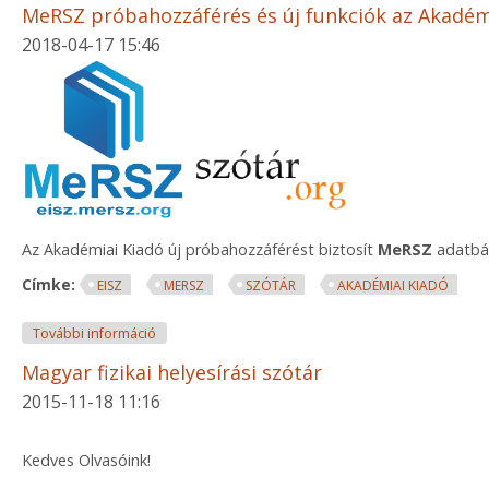
MeRSZ próbahozzáférés és új funkciók az Akadé
2018-04-17 15:46
Az Akadémiai Kiadó új próbahozzáférést biztosít
MeRSZ
adatbáz
Címke:
EISZ
MERSZ
SZÓTÁR
AKADÉMIAI KIADÓ
MeRSZ próbahozzáférés és új funkciók az Akadémi
További információ
Magyar fizikai helyesírási szótár
2015-11-18 11:16
Kedves Olvasóink!