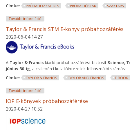
Címke:
PRÓBAHOZZÁFÉRÉS
PRÓBAIDŐSZAK
SZAKTÁRS
Próbahozzáférés TIT Gondolat Kiadó e-könyveihez
További információ
Taylor & Francis STM E-könyv próbahozzáférés
2020-06-04 14:27
A
Taylor & Francis
kiadó próbahozzáférést biztosít
Science, 
június 30-ig
, a csillebérci kutatóintézetek felhasználói számára.
Címke:
TAYLOR & FRANCIS
TAYLOR AND FRANCIS
E-BOOK
Taylor & Francis STM E-könyv próbahozzáférés tar
További információ
IOP E-könyvek próbahozzáférése
2020-04-27 10:52