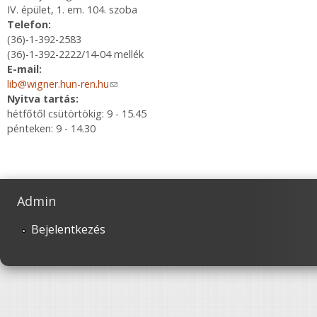
IV. épület, 1. em. 104. szoba
Telefon:
(36)-1-392-2583
(36)-1-392-2222/14-04 mellék
E-mail:
lib@wigner.hun-ren.hu
(link sends e-mail)
Nyitva tartás:
hétfőtől csütörtökig: 9 - 15.45
pénteken: 9 - 14.30
Admin
Bejelentkezés