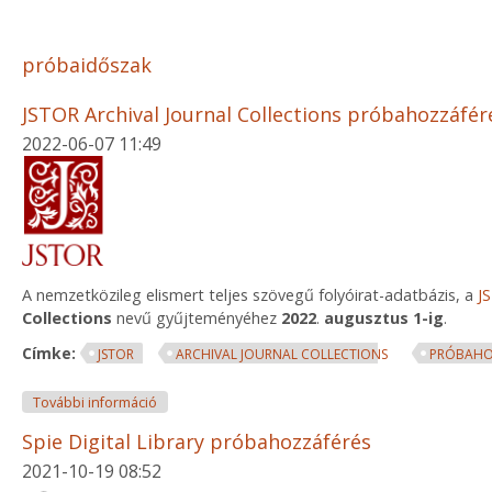
próbaidőszak
JSTOR Archival Journal Collections próbahozzáfér
2022-06-07 11:49
A nemzetközileg elismert teljes szövegű folyóirat-adatbázis, a
J
Collections
nevű gyűjteményéhez
2022
.
augusztus 1-ig
.
Címke:
JSTOR
ARCHIVAL JOURNAL COLLECTIONS
PRÓBAHO
JSTOR Archival Journal Collections próbahozzáféré
További információ
Spie Digital Library próbahozzáférés
2021-10-19 08:52