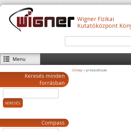
Ugrás a tartalomra
Wigner Fizikai
Kutatóközpont Kön
Keresés
Keresés űrlap
Menu
Címlap
» próbaidőszak
Jelenlegi hely
Keresés minden
forrásban
Compass