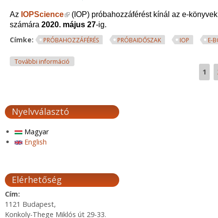
Az
IOPScience
(link is external)
(IOP) próbahozzáférést kínál az e-könyve
számára
2020. május 27
-ig.
Címke:
PRÓBAHOZZÁFÉRÉS
PRÓBAIDŐSZAK
IOP
E-
IOP E-könyvek próbahozzáférése tartalommal kapc
További információ
1
Oldalak
Nyelvválasztó
Magyar
English
Elérhetőség
Cím:
1121 Budapest,
Konkoly-Thege Miklós út 29-33.