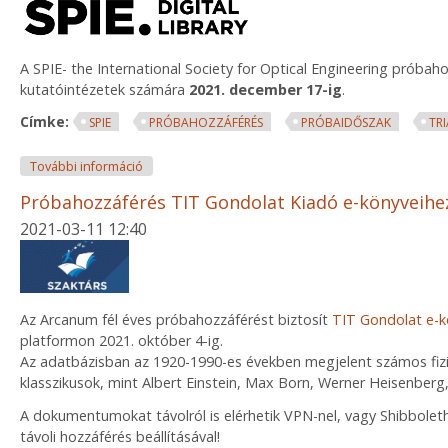
A SPIE- the International Society for Optical Engineering próbah
kutatóintézetek számára
2021. december 17-ig
.
Címke:
SPIE
PRÓBAHOZZÁFÉRÉS
PRÓBAIDŐSZAK
TRI
Spie Digital Library próbahozzáférés tartalommal 
További információ
Próbahozzáférés TIT Gondolat Kiadó e-könyveihe
2021-03-11 12:40
Az Arcanum fél éves próbahozzáférést biztosít
TIT Gondolat e-k
platformon 2021. október 4-ig.
Az adatbázisban az 1920-1990-es években megjelent számos fizi
klasszikusok, mint Albert Einstein, Max Born, Werner Heisenberg
A dokumentumokat távolról is elérhetik VPN-nel, vagy Shibboleth
távoli hozzáférés beállításával!