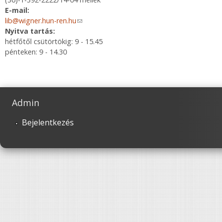
E-mail:
lib@wigner.hun-ren.hu
(link sends e-mail)
Nyitva tartás:
hétfőtől csütörtökig: 9 - 15.45
pénteken: 9 - 14.30
Admin
Bejelentkezés