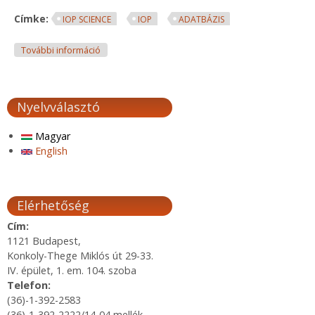
Címke:
IOP SCIENCE
IOP
ADATBÁZIS
IOP Science Extra adatbázis 2017. tartalommal kap
További információ
Nyelvválasztó
Magyar
English
Elérhetőség
Cím:
1121 Budapest,
Konkoly-Thege Miklós út 29-33.
IV. épület, 1. em. 104. szoba
Telefon:
(36)-1-392-2583
(36)-1-392-2222/14-04 mellék