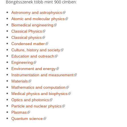
Böngésszenek több mint 900 címben:
(link is external)
Astronomy and astrophysics
(link is external)
Atomic and molecular physics
(link is external)
Biomedical engineering
(link is external)
Classical Physics
(link is external)
Classical physics
(link is external)
Condensed matter
(link is external)
Culture, history and society
(link is external)
Education and outreach
(link is external)
Engineering
(link is external)
Environment and energy
(link is external)
Instrumentation and measurement
(link is external)
Materials
(link is external)
Mathematics and computation
(link is external)
Medical physics and biophysics
(link is external)
Optics and photonics
(link is external)
Particle and nuclear physics
(link is external)
Plasmas
(link is external)
Quantum science