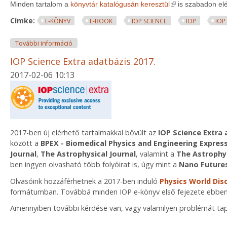
(link is external)
Minden tartalom a
könyvtár katalógusán keresztül
is szabadon elé
Címke:
E-KÖNYV
E-BOOK
IOP SCIENCE
IOP
IOP
IOP E-könyvek korlátlan hozzáférése tartalommal k
További információ
IOP Science Extra adatbázis 2017.
2017-02-06 10:13
2017-ben új elérhető tartalmakkal bővült az
IOP Science Extra 
között a
BPEX - Biomedical Physics and Engineering Expres
Journal
,
The Astrophysical Journal
, valamint a
The Astrophys
ben ingyen olvasható több folyóirat is, úgy mint a
Nano Future
Olvasóink hozzáférhetnek a 2017-ben induló
Physics World Dis
formátumban. Továbbá minden IOP e-könyv első fejezete ebben
Amennyiben további kérdése van, vagy valamilyen problémát tapa