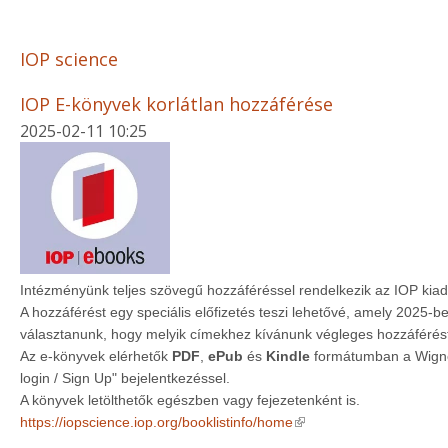
IOP science
IOP E-könyvek korlátlan hozzáférése
2025-02-11 10:25
Intézményünk teljes szövegű hozzáféréssel rendelkezik az IOP ki
A hozzáférést egy speciális előfizetés teszi lehetővé, amely 2025-b
választanunk, hogy melyik címekhez kívánunk végleges hozzáférést
Az e-könyvek elérhetők
PDF
,
ePub
és
Kindle
formátumban a Wigner
login / Sign Up" bejelentkezéssel.
A könyvek letölthetők egészben vagy fejezetenként is.
(link is external)
https://iopscience.iop.org/booklistinfo/home