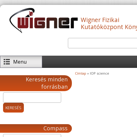
Ugrás a tartalomra
Wigner Fizikai
Kutatóközpont Kön
Keresés
Keresés űrlap
Menu
Címlap
» IOP science
Jelenlegi hely
Keresés minden
forrásban
Compass