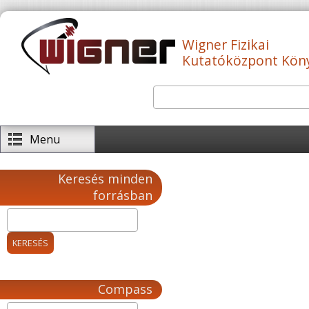
Ugrás a tartalomra
Wigner Fizikai
Kutatóközpont Kön
Keresés
Keresés űrlap
Menu
Keresés minden
forrásban
Compass