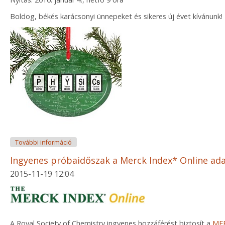
Boldog, békés karácsonyi ünnepeket és sikeres új évet kívánunk!
Téli szünet a könyvtárban tartalommal kapcsolatos
További információ
Ingyenes próbaidőszak a Merck Index* Online ad
2015-11-19 12:04
A Royal Society of Chemistry ingyenes hozzáférést biztosít a
MER