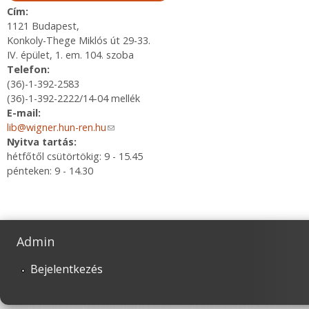
Cím:
1121 Budapest,
Konkoly-Thege Miklós út 29-33.
IV. épület, 1. em. 104. szoba
Telefon:
(36)-1-392-2583
(36)-1-392-2222/14-04 mellék
E-mail:
lib@wigner.hun-ren.hu
(link sends e-mail)
Nyitva tartás:
hétfőtől csütörtökig: 9 - 15.45
pénteken: 9 - 14.30
Admin
Bejelentkezés