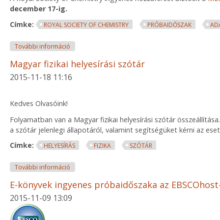
december 17-ig.
Címke:
ROYAL SOCIETY OF CHEMISTRY
PRÓBAIDŐSZAK
AD
Ingyenes próbaidőszak a Merck Index* Online ada
További információ
Magyar fizikai helyesírási szótár
2015-11-18 11:16
Kedves Olvasóink!
Folyamatban van a Magyar fizikai helyesírási szótár összeállítása
a szótár jelenlegi állapotáról, valamint segítségüket kérni az e
Címke:
HELYESÍRÁS
FIZIKA
SZÓTÁR
Magyar fizikai helyesírási szótár tartalommal kapcs
További információ
E-könyvek ingyenes próbaidőszaka az EBSCOhost
2015-11-09 13:09