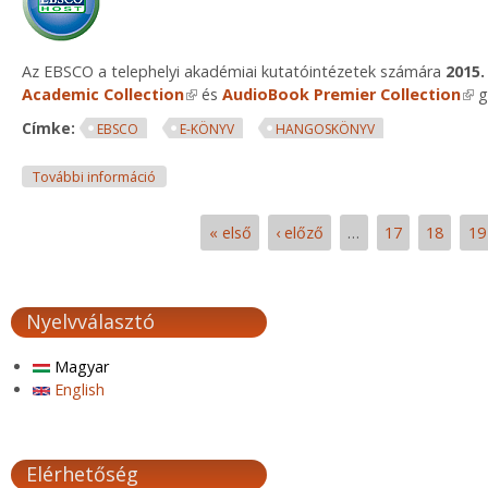
Az EBSCO a telephelyi akadémiai kutatóintézetek számára
2015
Academic Collection
(link is external)
és
AudioBook Premier Collection
(lin
g
Címke:
EBSCO
E-KÖNYV
HANGOSKÖNYV
E-könyvek ingyenes próbaidőszaka az EBSCOhost-o
További információ
« első
‹ előző
…
17
18
19
Oldalak
Nyelvválasztó
Magyar
English
Elérhetőség