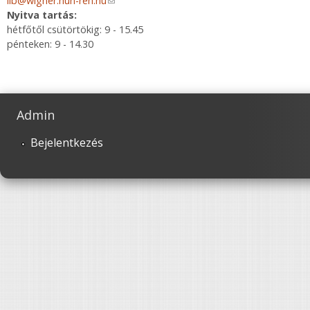
lib@wigner.hun-ren.hu
(link sends e-mail)
Nyitva tartás:
hétfőtől csütörtökig: 9 - 15.45
pénteken: 9 - 14.30
Admin
Bejelentkezés