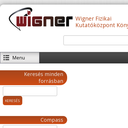
Ugrás a tartalomra
Wigner Fizikai
Kutatóközpont Kön
Keresés
Keresés űrlap
Menu
Keresés minden
forrásban
Compass