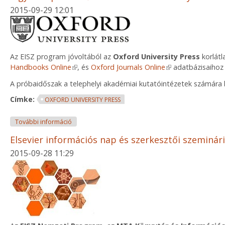
2015-09-29 12:01
Az EISZ program jóvoltából az
Oxford University Press
korlátl
Handbooks Online
(link is external)
, és
Oxford Journals Online
(link is external)
adatbázisaiho
A próbaidőszak a telephelyi akadémiai kutatóintézetek számára b
Címke:
OXFORD UNIVERSITY PRESS
Ingyenes próbaidőszak: Oxford University Press t
További információ
Elsevier információs nap és szerkesztői szeminá
2015-09-28 11:29