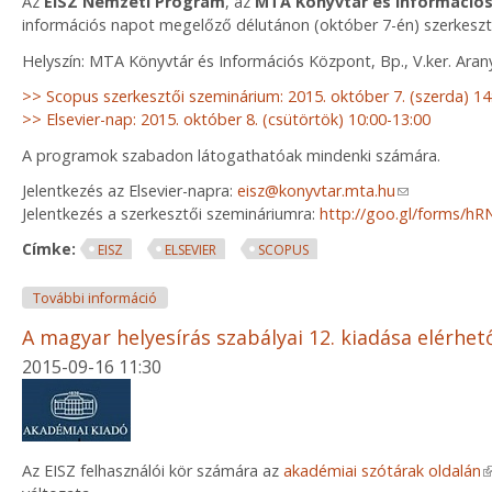
Az
EISZ Nemzeti Program
, az
MTA Könyvtár és Információ
információs napot megelőző délutánon (október 7-én) szerkeszt
Helyszín: MTA Könyvtár és Információs Központ, Bp., V.ker. Arany
>> Scopus szerkesztői szeminárium: 2015. október 7. (szerda) 14
>> Elsevier-nap: 2015. október 8. (csütörtök) 10:00-13:00
A programok szabadon látogathatóak mindenki számára.
Jelentkezés az Elsevier-napra:
eisz@konyvtar.mta.hu
(link sends e-
Jelentkezés a szerkesztői szemináriumra:
http://goo.gl/forms/hR
Címke:
EISZ
ELSEVIER
SCOPUS
Elsevier információs nap és szerkesztői szeminár
További információ
A magyar helyesírás szabályai 12. kiadása elérhet
2015-09-16 11:30
(
Az EISZ felhasználói kör számára az
akadémiai szótárak oldalán