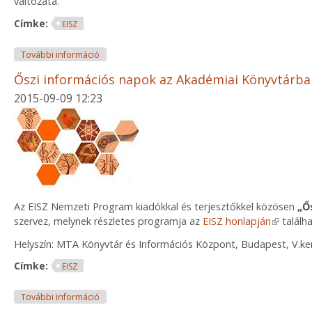
változata.
Címke:
EISZ
A magyar helyesírás szabályai 12. kiadása elérhető
További információ
Őszi információs napok az Akadémiai Könyvtárba
2015-09-09 12:23
Az EISZ Nemzeti Program kiadókkal és terjesztőkkel közösen
„Ő
szervez, melynek részletes programja az
EISZ honlapján
(link is e
találha
Helyszín: MTA Könyvtár és Információs Központ, Budapest, V.ker.
Címke:
EISZ
Őszi információs napok az Akadémiai Könyvtárban 
További információ