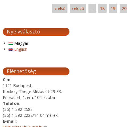
« első
‹ előző
…
18
19
20
Oldalak
Nyelvválasztó
Magyar
English
Elérhetőség
Cím:
1121 Budapest,
Konkoly-Thege Miklós út 29-33.
IV. épület, 1. em. 104. szoba
Telefon:
(36)-1-392-2583
(36)-1-392-2222/14-04 mellék
E-mail: