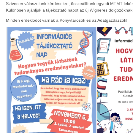
Szívesen válaszolunk kérdésekre, összeállítunk egyedi MTMT leké
Különösen ajánljuk a tájékoztató napot az új Wigneres dolgozóknak
Minden érdeklődőt várnak a Könyvtárosok és az Adatgazdászok!