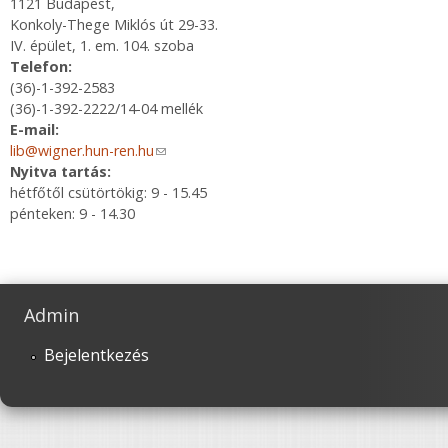
1121 Budapest,
Konkoly-Thege Miklós út 29-33.
IV. épület, 1. em. 104. szoba
Telefon:
(36)-1-392-2583
(36)-1-392-2222/14-04 mellék
E-mail:
lib@wigner.hun-ren.hu
(link sends e-mail)
Nyitva tartás:
hétfőtől csütörtökig: 9 - 15.45
pénteken: 9 - 14.30
Admin
Bejelentkezés