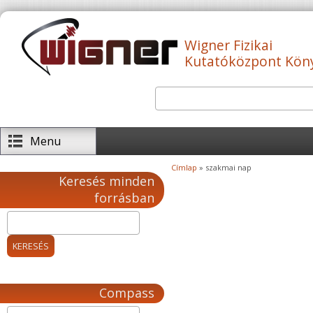
Ugrás a tartalomra
Wigner Fizikai
Kutatóközpont Kön
Keresés
Keresés űrlap
Menu
Címlap
» szakmai nap
Jelenlegi hely
Keresés minden
forrásban
Compass