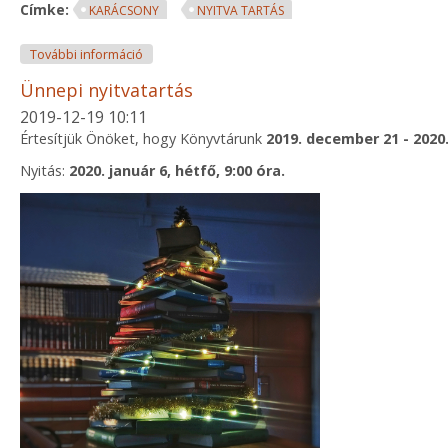
Címke:
KARÁCSONY
NYITVA TARTÁS
Karácsonyi szünet 2023-ban tartalommal kapcsolat
További információ
Ünnepi nyitvatartás
2019-12-19 10:11
Értesítjük Önöket, hogy Könyvtárunk
2019. december 21 - 2020.
Nyitás:
2020. január 6, hétfő, 9:00 óra.