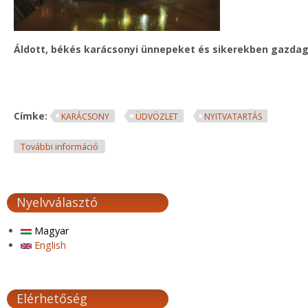
Áldott, békés karácsonyi ünnepeket és sikerekben gazdag
Címke:
KARÁCSONY
ÜDVÖZLET
NYITVATARTÁS
Ünnepi nyitvatartás tartalommal kapcsolatosan
További információ
Nyelvválasztó
Magyar
English
Elérhetőség