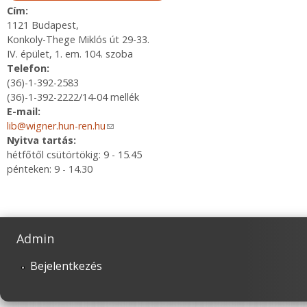
Cím:
1121 Budapest,
Konkoly-Thege Miklós út 29-33.
IV. épület, 1. em. 104. szoba
Telefon:
(36)-1-392-2583
(36)-1-392-2222/14-04 mellék
E-mail:
lib@wigner.hun-ren.hu
(link sends e-mail)
Nyitva tartás:
hétfőtől csütörtökig: 9 - 15.45
pénteken: 9 - 14.30
Admin
Bejelentkezés