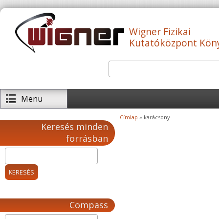
Ugrás a tartalomra
Wigner Fizikai
Kutatóközpont Kön
Keresés
Keresés űrlap
Menu
Címlap
» karácsony
Jelenlegi hely
Keresés minden
forrásban
Compass