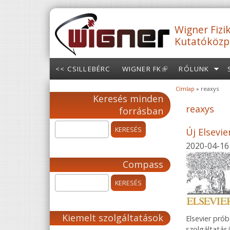
Ugrás a tartalomra
Wigner Fizik
Kutatóközp
<< CSILLEBÉRC
WIGNER FK
(LINK IS
RÓLUNK
EXTERNAL)
Címlap
» reaxys
Jelenlegi hely
Keresés minden
reaxys
forrásban
Új Elsevi
2020-04-16
Compass
Kiemelt szolgáltatások
Elsevier pró
szolgáltatás