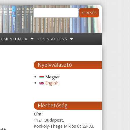
Keresés
Keresés űrlap
KUMENTUMOK
OPEN ACCESS
Nyelvválasztó
Magyar
English
Elérhetőség
Cím:
1121 Budapest,
Konkoly-Thege Miklós út 29-33.
l is