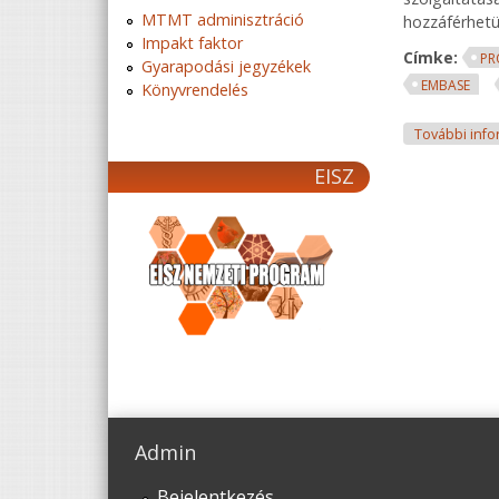
MTMT adminisztráció
hozzáférhetü
Impakt faktor
Címke:
PR
Gyarapodási jegyzékek
EMBASE
Könyvrendelés
További info
EISZ
Admin
Bejelentkezés