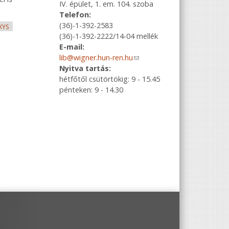
IV. épület, 1. em. 104. szoba
Telefon:
(36)-1-392-2583
XYS
(36)-1-392-2222/14-04 mellék
E-mail:
lib@wigner.hun-ren.hu
(link sends e-
Nyitva tartás:
mail)
hétfőtől csütörtökig: 9 - 15.45
pénteken: 9 - 14.30