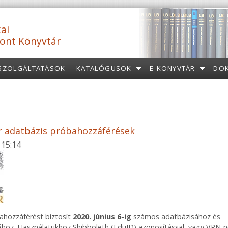
ai
ont Könyvtár
SZOLGÁLTATÁSOK
KATALÓGUSOK
E-KÖNYVTÁR
DO
er adatbázis próbahozzáférések
 15:14
bahozzáférést biztosít
2020. június 6-ig
számos adatbázisához és
ához. Használatukhoz Shibboleth (EduID) azonosítással, vagy VPN-ne