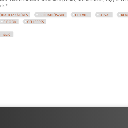
nk.*
ÓBAHOZZÁFÉRÉS
PRÓBAIDŐSZAK
ELSEVIER
SCIVAL
REA
E-BOOK
CELLPRESS
Új Elsevier adatbázis próbahozzáférések tartalommal kapcsolatosan
rmáció