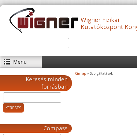
Ugrás a tartalomra
Wigner Fizikai
Kutatóközpont Kön
Keresés
Keresés űrlap
Menu
Címlap
» Szolgáltatások
Jelenlegi hely
Keresés minden
forrásban
Compass