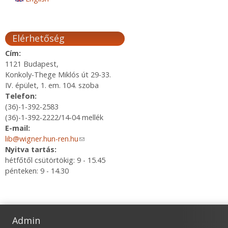
Elérhetőség
Cím:
1121 Budapest,
Konkoly-Thege Miklós út 29-33.
IV. épület, 1. em. 104. szoba
Telefon:
(36)-1-392-2583
(36)-1-392-2222/14-04 mellék
E-mail:
lib@wigner.hun-ren.hu
(link sends e-mail)
Nyitva tartás:
hétfőtől csütörtökig: 9 - 15.45
pénteken: 9 - 14.30
Admin