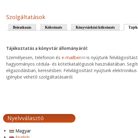
Szolgáltatások
Beiratkozás
Kölcsönzés
Könyvtárközi kölcsönzés
Tájék
Tájékoztatás a könyvtár állományáról:
Személyesen, telefonon és
e-mailben
(link sends e-mail)
is nyújtunk felvilágosítá
hagyományos cédula- és kötetkatalógusok használatában. Segítün
eligazodásban, keresésben. Felvilágosítást nyújtunk elektronikus
igénybe vehető szolgáltatásairól.
Nyelvválasztó
Magyar
English