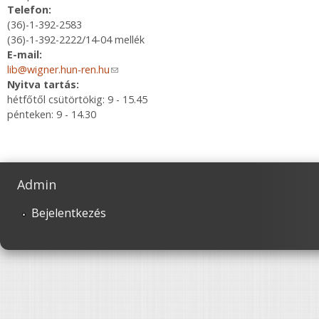
Telefon:
(36)-1-392-2583
(36)-1-392-2222/14-04 mellék
E-mail:
lib@wigner.hun-ren.hu
(link sends e-mail)
Nyitva tartás:
hétfőtől csütörtökig: 9 - 15.45
pénteken: 9 - 14.30
Admin
Bejelentkezés