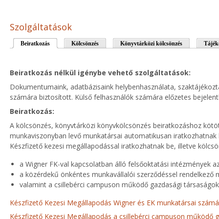
Szolgáltatások
Beiratkozás
(aktív fül)
Kölcsönzés
Könyvtárközi kölcsönzés
Tájék
Beiratkozás nélkül igénybe vehető szolgáltatások:
Dokumentumaink, adatbázisaink helybenhasználata, szaktájékoztat
számára biztosított. Külső felhasználók számára előzetes bejelen
Beiratkozás:
A kölcsönzés, könyvtárközi könyvkölcsönzés beiratkozáshoz kötöt
munkaviszonyban levő munkatársai automatikusan iratkozhatnak be
Készfizető kezesi megállapodással iratkozhatnak be, illetve kölcs
a Wigner FK-val kapcsolatban álló felsőoktatási intézmények 
a közérdekű önkéntes munkavállalói szerződéssel rendelkező 
valamint a csillebérci campuson működő gazdasági társaságok
Készfizető Kezesi Megállapodás Wigner és EK munkatársai számá
Készfizető Kezesi Megállapodás a csillebérci campuson működő 