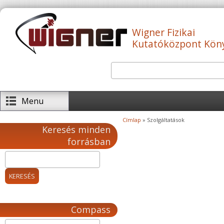
Ugrás a tartalomra
Wigner Fizikai
Kutatóközpont Kön
Keresés
Keresés űrlap
Menu
Címlap
» Szolgáltatások
Jelenlegi hely
Keresés minden
forrásban
Compass