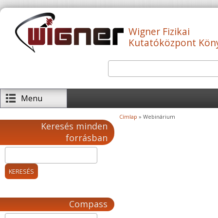
Ugrás a tartalomra
Wigner Fizikai
Kutatóközpont Kön
Keresés
Keresés űrlap
Menu
Címlap
» Webinárium
Jelenlegi hely
Keresés minden
forrásban
Compass