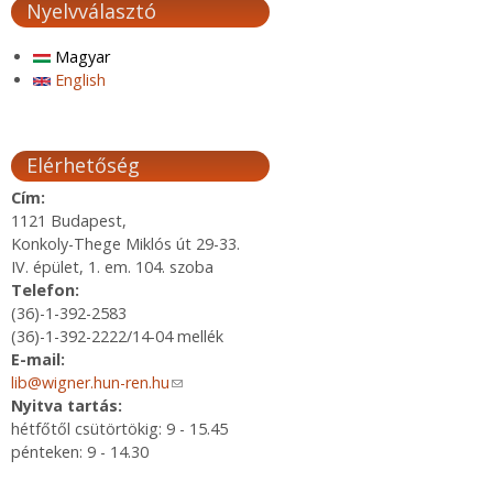
Nyelvválasztó
Magyar
English
Elérhetőség
Cím:
1121 Budapest,
Konkoly-Thege Miklós út 29-33.
IV. épület, 1. em. 104. szoba
Telefon:
(36)-1-392-2583
(36)-1-392-2222/14-04 mellék
E-mail:
lib@wigner.hun-ren.hu
(link sends e-mail)
Nyitva tartás:
hétfőtől csütörtökig: 9 - 15.45
pénteken: 9 - 14.30