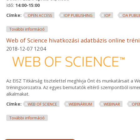
Idő:
14:00-15:00
Címke:
OPEN ACCESS
IOP PUBLISHING
IOP
OA PUBLI
Open access publikálás az IOP Publishinggel - web
További információ
Web of Science hivatkozási adatbázis online trén
2018-12-07 12:04
Az EISZ Titkárság tisztelettel meghívja Önt és munkatársait a 
tréningsorozatra. Az egyes bemutatók eltérő szempontból ismert
alkalmakat.
Címke:
WEB OF SCIENCE
WEBINÁRIUM
WEBINAR
OPE
Web of Science hivatkozási adatbázis online tréni
További információ