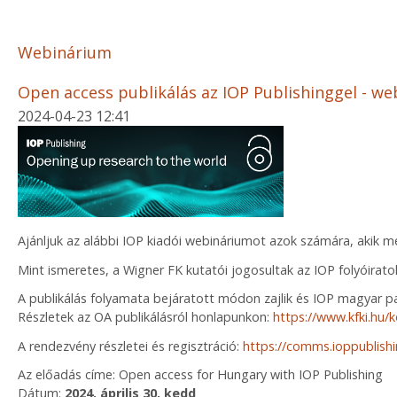
Webinárium
Open access publikálás az IOP Publishinggel - w
2024-04-23 12:41
Ajánljuk az alábbi IOP kiadói webináriumot azok számára, akik 
Mint ismeretes, a Wigner FK kutatói jogosultak az IOP folyóirat
A publikálás folyamata bejáratott módon zajlik és IOP magyar pa
Részletek az OA publikálásról honlapunkon:
https://www.kfki.hu/k
A rendezvény részletei és regisztráció:
https://comms.ioppublis
Az előadás címe: Open access for Hungary with IOP Publishing
Dátum:
2024. április 30, kedd