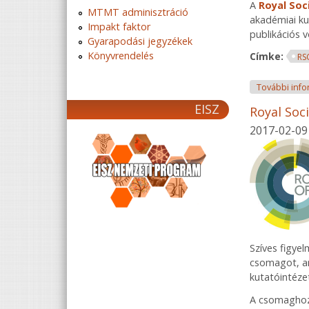
A
Royal Soc
MTMT adminisztráció
akadémiai ku
Impakt faktor
publikációs 
Gyarapodási jegyzékek
Könyvrendelés
Címke:
RS
További info
EISZ
Royal Soc
2017-02-09
Szíves figyel
csomagot, am
kutatóintéze
A csomaghoz