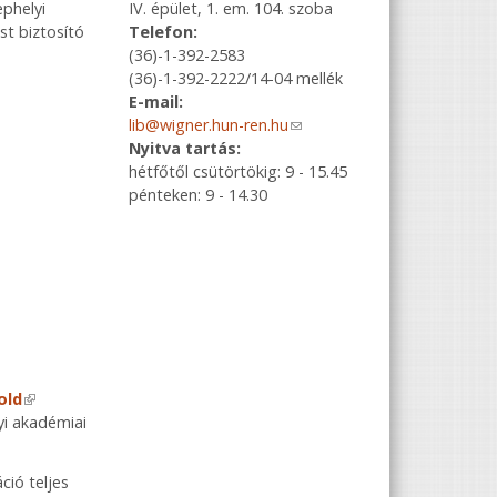
IV. épület, 1. em. 104. szoba
ephelyi
Telefon:
st biztosító
(36)-1-392-2583
(36)-1-392-2222/14-04 mellék
E-mail:
lib@wigner.hun-ren.hu
(link sends e-
Nyitva tartás:
mail)
hétfőtől csütörtökig: 9 - 15.45
pénteken: 9 - 14.30
old
(link is external)
yi akadémiai
áció teljes