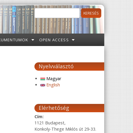
Keresés
Keresés űrlap
KUMENTUMOK
OPEN ACCESS
Nyelvválasztó
Magyar
English
Elérhetőség
Cím:
1121 Budapest,
Konkoly-Thege Miklós út 29-33.