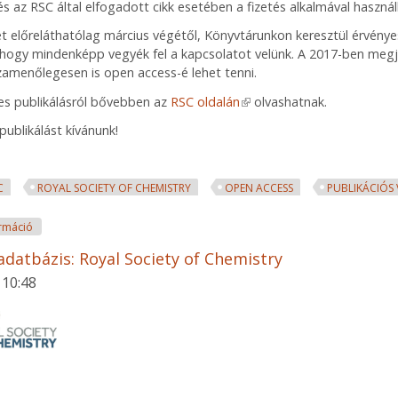
 és az RSC által elfogadott cikk esetében a fizetés alkalmával használ
t előreláthatólag március végétől, Könyvtárunkon keresztül érvényes
, hogy mindenképp vegyék fel a kapcsolatot velünk. A 2017-ben meg
szamenőlegesen is open access-é lehet tenni.
s publikálásról bővebben az
RSC oldalán
(link is external)
olvashatnak.
ublikálást kívánunk!
C
ROYAL SOCIETY OF CHEMISTRY
OPEN ACCESS
PUBLIKÁCIÓS
Royal Society of Chemistry OA publikációs voucher tartalommal kapc
rmáció
adatbázis: Royal Society of Chemistry
 10:48