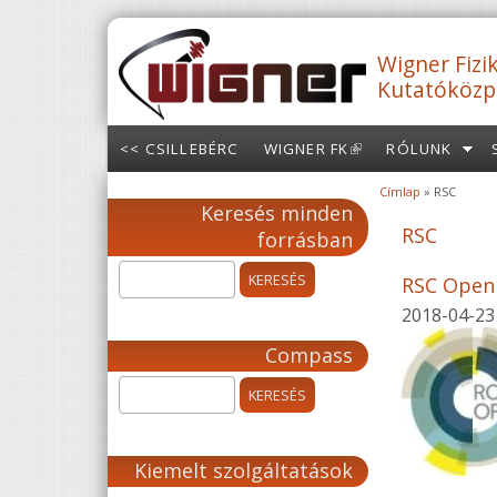
Ugrás a tartalomra
Wigner Fizik
Kutatóközp
<< CSILLEBÉRC
WIGNER FK
(LINK IS
RÓLUNK
EXTERNAL)
Címlap
» RSC
Jelenlegi hely
Keresés minden
RSC
forrásban
RSC Open 
2018-04-23
Compass
Kiemelt szolgáltatások