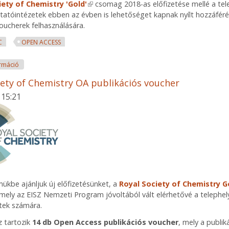
iety of Chemistry 'Gold'
(link is external)
csomag 2018-as előfizetése mellé a tel
tatóintézetek ebben az évben is lehetőséget kapnak nyílt hozzáféré
voucherek felhasználására.
C
OPEN ACCESS
RSC Open Access publikációs voucher tartalommal kapcsolatosan
rmáció
iety of Chemistry OA publikációs voucher
 15:21
mükbe ajánljuk új előfizetésünket, a
Royal Society of Chemistry G
ely az EISZ Nemzeti Program jóvoltából vált elérhetővé a telephel
tek számára.
 tartozik
14 db Open Access publikációs voucher
, mely a publik