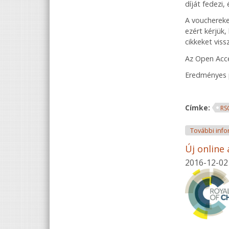
díját fedezi,
A vouchereke
ezért kérjük
cikkeket vis
Az Open Acce
Eredményes p
Címke:
RS
További info
Új online 
2016-12-02