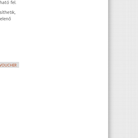
ható fel.
íthetik,
jelenő
 VOUCHER
solatosan