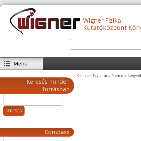
Ugrás a tartalomra
Wigner Fizikai
Kutatóközpont Kön
Keresés
Keresés űrlap
Menu
Címlap
» Taylor and Francis e-könyve
Jelenlegi hely
Keresés minden
forrásban
Compass