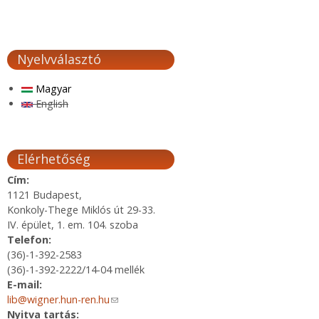
Nyelvválasztó
Magyar
English
Elérhetőség
Cím:
1121 Budapest,
Konkoly-Thege Miklós út 29-33.
IV. épület, 1. em. 104. szoba
Telefon:
(36)-1-392-2583
(36)-1-392-2222/14-04 mellék
E-mail:
lib@wigner.hun-ren.hu
(link sends e-mail)
Nyitva tartás: