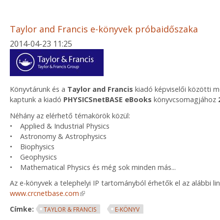
Taylor and Francis e-könyvek próbaidőszaka
2014-04-23 11:25
Könyvtárunk és a
Taylor and Francis
kiadó képviselői közötti
kaptunk a kiadó
PHYSICSnetBASE eBooks
könyvcsomagjához
Néhány az elérhető témakörök közül:
• Applied & Industrial Physics
• Astronomy & Astrophysics
• Biophysics
• Geophysics
• Mathematical Physics és még sok minden más...
Az e-könyvek a telephelyi IP tartományból érhetők el az alábbi li
www.crcnetbase.com
(link is external)
Címke:
TAYLOR & FRANCIS
E-KÖNYV