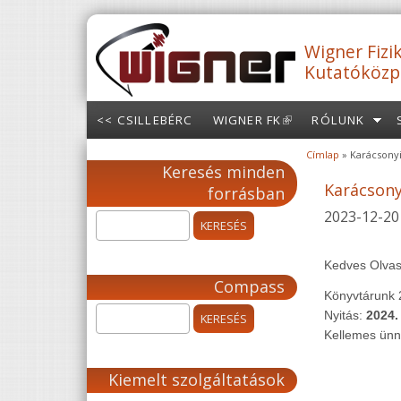
Ugrás a tartalomra
Wigner Fizik
Kutatóközp
<< CSILLEBÉRC
WIGNER FK
(LINK IS
RÓLUNK
EXTERNAL)
Címlap
» Karácsonyi
Jelenlegi hely
Keresés minden
Karácsony
forrásban
2023-12-20
Kedves Olvas
Compass
Könyvtárunk 2
Nyitás:
2024.
Kellemes ünn
Kiemelt szolgáltatások