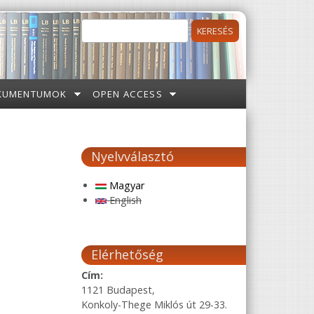
Keresés
Keresés űrlap
KUMENTUMOK
OPEN ACCESS
Nyelvválasztó
Magyar
English
Elérhetőség
Cím:
1121 Budapest,
Konkoly-Thege Miklós út 29-33.