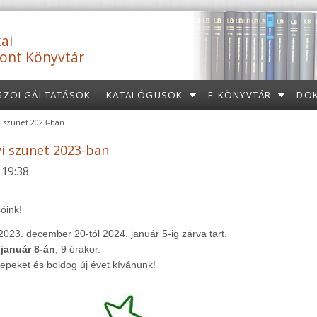
ai
ont Könyvtár
SZOLGÁLTATÁSOK
KATALÓGUSOK
E-KÖNYVTÁR
DO
 szünet 2023-ban
i szünet 2023-ban
 19:38
óink!
023. december 20-tól 2024. január 5-ig zárva tart.
 január 8-án
, 9 órakor.
epeket és boldog új évet kívánunk!