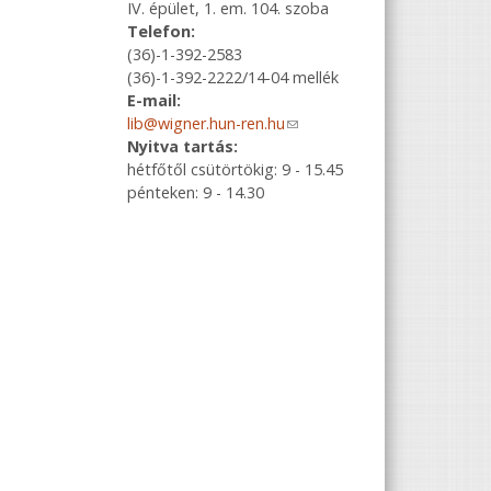
IV. épület, 1. em. 104. szoba
Telefon:
(36)-1-392-2583
(36)-1-392-2222/14-04 mellék
E-mail:
lib@wigner.hun-ren.hu
(link sends e-
Nyitva tartás:
mail)
hétfőtől csütörtökig: 9 - 15.45
pénteken: 9 - 14.30