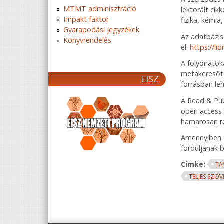
MTMT adminisztráció
lektorált cik
Impakt faktor
fizika, kémi
Gyarapodási jegyzékek
Az adatbázis 
Könyvrendelés
el:
https://li
A folyóiratok
metakeresőt 
EISZ
forrásban le
A Read & Pub
open access 
hamarosan ré
Amennyiben t
forduljanak 
Címke:
TA
TELJES SZÖ