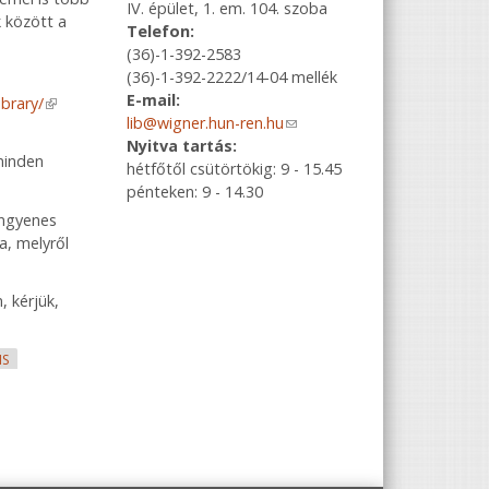
IV. épület, 1. em. 104. szoba
 között a
Telefon:
(36)-1-392-2583
(36)-1-392-2222/14-04 mellék
E-mail:
ibrary/
(link is external)
lib@wigner.hun-ren.hu
(link sends e-
s external)
Nyitva tartás:
mail)
minden
hétfőtől csütörtökig: 9 - 15.45
pénteken: 9 - 14.30
ingyenes
a, melyről
 kérjük,
IS