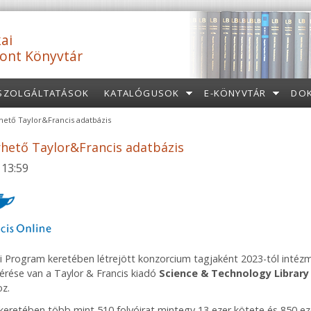
ai
ont Könyvtár
SZOLGÁLTATÁSOK
KATALÓGUSOK
E-KÖNYVTÁR
DO
hető Taylor&Francis adatbázis
rhető Taylor&Francis adatbázis
 13:59
 Program keretében létrejött konzorcium tagjaként 2023-tól inté
érése van a Taylor & Francis kiadó
Science & Technology Library
z.
keretében több mint 510 folyóirat mintegy 13 ezer kötete és 850 ez