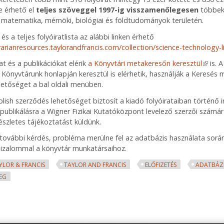
ke érhető el
teljes szöveggel 1997-ig visszamenőlegesen
többek
a, matematika, mérnöki, biológiai és földtudományok területén.
és a teljes folyóiratlista az alábbi linken érhető
brarianresources.taylorandfrancis.com/collection/science-technology-l
at és a publikációkat elérik
a Könyvtári metakeresőn keresztül
(link i
is. A
Könyvtárunk honlapján keresztül is elérhetik, használják a Keresés 
hetőséget a bal oldali menüben.
lish szerződés lehetőséget biztosít a kiadó folyóirataiban történő 
publikálásra a Wigner Fizikai Kutatóközpont levelező szerzői számár
szletes tájékoztatást küldünk.
ovábbi kérdés, probléma merülne fel az adatbázis használata során,
bizalommal a könyvtár munkatársaihoz.
YLOR & FRANCIS
TAYLOR AND FRANCIS
ELŐFIZETÉS
ADATBÁZ
VEG