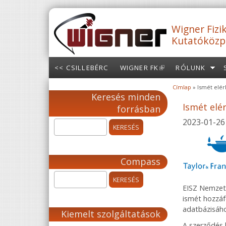
Ugrás a tartalomra
Wigner Fizik
Kutatóközp
<< CSILLEBÉRC
WIGNER FK
(LINK IS
RÓLUNK
EXTERNAL)
Címlap
» Ismét elér
Jelenlegi hely
Keresés minden
Ismét elé
forrásban
2023-01-26
Compass
EISZ Nemzeti
ismét hozzáf
adatbázisáho
Kiemelt szolgáltatások
A szerződés 