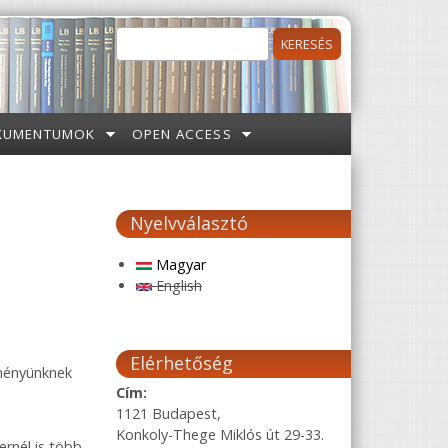
Keresés
Keresés űrlap
KUMENTUMOK
OPEN ACCESS
Nyelvválasztó
Magyar
English
Elérhetőség
zményünknek
Cím:
1121 Budapest,
Konkoly-Thege Miklós út 29-33.
ernél is több