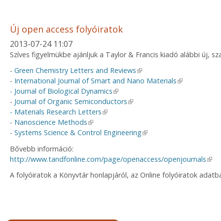
Új open access folyóiratok
2013-07-24 11:07
Szíves figyelmükbe ajánljuk a Taylor & Francis kiadó alábbi új, s
-
Green Chemistry Letters and Reviews
(link is external)
-
International Journal of Smart and Nano Materials
(link is extern
- Journal of Biological Dynamics
(link is external)
-
Journal of Organic Semiconductors
(link is external)
- Materials Research Letters
(link is external)
-
Nanoscience Methods
(link is external)
-
Systems Science & Control Engineering
(link is external)
Bővebb információ:
http://www.tandfonline.com/page/openaccess/openjournals
(link
A folyóiratok a Könyvtár honlapjáról, az Online folyóiratok adatbá