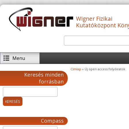
Ugrás a tartalomra
Wigner Fizikai
Kutatóközpont Kön
Keresés
Keresés űrlap
Menu
Címlap
» Új open access folyóiratok
Jelenlegi hely
Keresés minden
forrásban
Compass