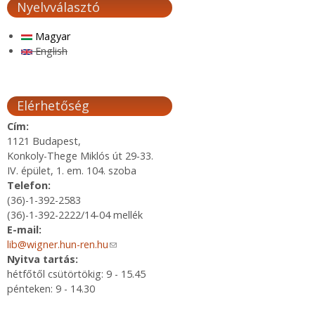
Nyelvválasztó
Magyar
English
Elérhetőség
Cím:
1121 Budapest,
Konkoly-Thege Miklós út 29-33.
IV. épület, 1. em. 104. szoba
Telefon:
(36)-1-392-2583
(36)-1-392-2222/14-04 mellék
E-mail:
lib@wigner.hun-ren.hu
(link sends e-mail)
Nyitva tartás:
hétfőtől csütörtökig: 9 - 15.45
pénteken: 9 - 14.30