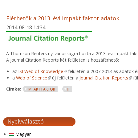
Elérhetők a 2013. évi impakt faktor adatok
2014-08-18 14:34
A Thomson Reuters nyilvánosságra hozta a 2013. évi impakt fakt
A Journal Citation Reports két felületen is hozzáférhető:
az
ISI Web of Knowledge
(link is external)
felületén a 2007-2013-as adatok é
a
Web of Science
(link is external)
új felületén a
Journal Citation Reports
(link
fü
Címke:
IMPAKT FAKTOR
IF
Nyelvválasztó
Magyar