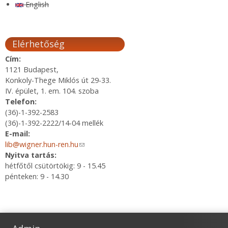
English
Elérhetőség
Cím:
1121 Budapest,
Konkoly-Thege Miklós út 29-33.
IV. épület, 1. em. 104. szoba
Telefon:
(36)-1-392-2583
(36)-1-392-2222/14-04 mellék
E-mail:
lib@wigner.hun-ren.hu
(link sends e-mail)
Nyitva tartás:
hétfőtől csütörtökig: 9 - 15.45
pénteken: 9 - 14.30