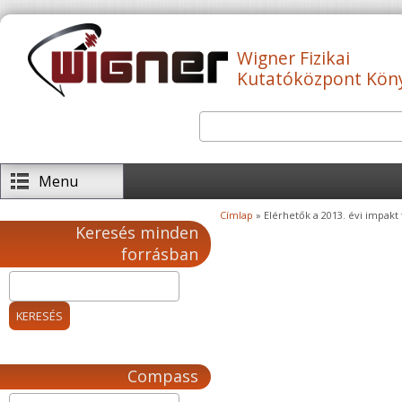
Ugrás a tartalomra
Wigner Fizikai
Kutatóközpont Kön
Keresés
Keresés űrlap
Menu
Címlap
» Elérhetők a 2013. évi impakt
Jelenlegi hely
Keresés minden
forrásban
Compass