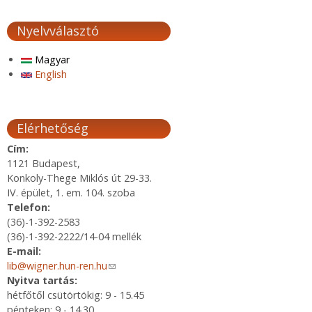
Nyelvválasztó
Magyar
English
Elérhetőség
Cím:
1121 Budapest,
Konkoly-Thege Miklós út 29-33.
IV. épület, 1. em. 104. szoba
Telefon:
(36)-1-392-2583
(36)-1-392-2222/14-04 mellék
E-mail:
lib@wigner.hun-ren.hu
(link sends e-mail)
Nyitva tartás:
hétfőtől csütörtökig: 9 - 15.45
pénteken: 9 - 14.30