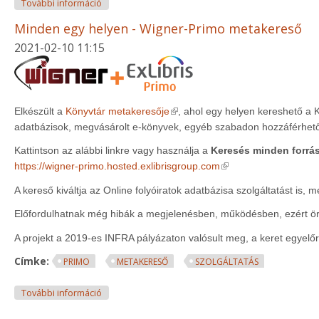
Meghívó Alma napra - 2023. november 28. BME OMI
További információ
Minden egy helyen - Wigner-Primo metakereső
2021-02-10 11:15
(link is external)
Elkészült a
Könyvtár metakeresője
, ahol egy helyen kereshető a K
adatbázisok, megvásárolt e-könyvek, egyéb szabadon hozzáférhet
Kattintson az alábbi linkre vagy használja a
Keresés minden forrá
(link is external)
https://wigner-primo.hosted.exlibrisgroup.com
A kereső kiváltja az Online folyóiratok adatbázisa szolgáltatást is, m
Előfordulhatnak még hibák a megjelenésben, működésben, ezért ör
A projekt a 2019-es INFRA pályázaton valósult meg, a keret egyelőre 
Címke:
PRIMO
METAKERESŐ
SZOLGÁLTATÁS
Minden egy helyen - Wigner-Primo metakereső tar
További információ