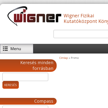
Ugrás a tartalomra
Wigner Fizikai
Kutatóközpont Kön
Keresés
Keresés űrlap
Menu
Címlap
» Primo
Jelenlegi hely
Keresés minden
forrásban
Compass