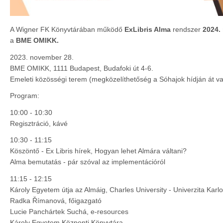
A Wigner FK Könyvtárában működő
ExLibris Alma
rendszer
2024.
a
BME OMIKK.
2023. november 28.
BME OMIKK, 1111 Budapest, Budafoki út 4-6.
Emeleti közösségi terem (megközelíthetőség a Sóhajok hídján át va
Program:
10:00 - 10:30
Regisztráció, kávé
10:30 - 11:15
Köszöntő - Ex Libris hírek, Hogyan lehet Almára váltani?
Alma bemutatás - pár szóval az implementációról
11:15 - 12:15
Károly Egyetem útja az Almáig, Charles University - Univerzita Karl
Radka Římanová, főigazgató
Lucie Panchártek Suchá, e-resources
Károly Egyetem Központi Könyvtára