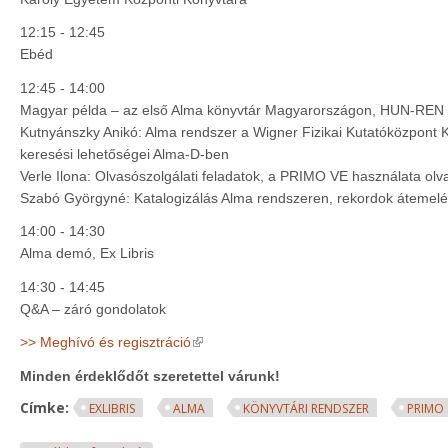
12:15 - 12:45
Ebéd
12:45 - 14:00
Magyar példa – az első Alma könyvtár Magyarországon, HUN-REN W
Kutnyánszky Anikó: Alma rendszer a Wigner Fizikai Kutatóközpont 
keresési lehetőségei Alma-D-ben
Verle Ilona: Olvasószolgálati feladatok, a PRIMO VE használata o
Szabó Györgyné: Katalogizálás Alma rendszeren, rekordok átemelé
14:00 - 14:30
Alma demó, Ex Libris
14:30 - 14:45
Q&A – záró gondolatok
(link is external)
>> Meghívó és regisztráció
Minden érdeklődőt szeretettel várunk!
Címke:
EXLIBRIS
ALMA
KÖNYVTÁRI RENDSZER
PRIMO