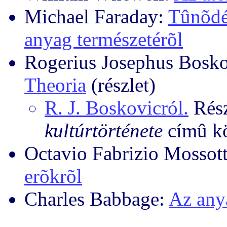
Michael Faraday:
Tûnõdés
anyag természetérõl
Rogerius Josephus Bosk
Theoria
(részlet)
R. J. Boskovicról.
Rész
kultúrtörténete
címû k
Octavio Fabrizio Mossott
erõkrõl
Charles Babbage:
Az any