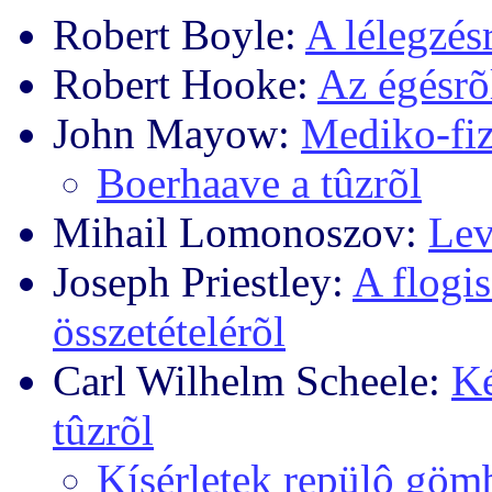
Robert Boyle:
A lélegzés
Robert Hooke:
Az égésrõ
John Mayow:
Mediko-fiz
Boerhaave a tûzrõl
Mihail Lomonoszov:
Lev
Joseph Priestley:
A flogi
összetételérõl
Carl Wilhelm Scheele:
Ké
tûzrõl
Kísérletek repülô göm