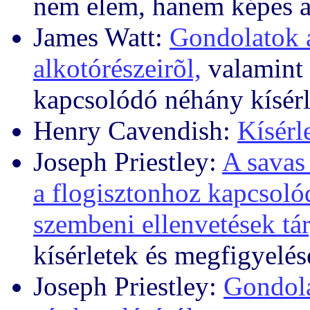
nem elem, hanem képes a 
James Watt:
Gondolatok a
alkotórészeirõl,
valamint 
kapcsolódó néhány kísérl
Henry Cavendish:
Kísérl
Joseph Priestley:
A savas 
a flogisztonhoz kapcsolód
szembeni ellenvetések tár
kísérletek és megfigyelé
Joseph Priestley:
Gondola