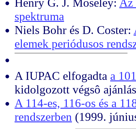
Henry G. J. Moseley:
Az 
spektruma
Niels Bohr és D. Coster:
elemek periódusos rends
A IUPAC elfogadta
a 101
kidolgozott végsô ajánlá
A 114-es, 116-os és a 11
rendszerben
(1999. júniu