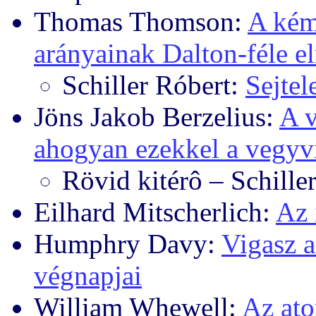
Thomas Thomson:
A kém
arányainak Dalton-féle e
Schiller Róbert:
Sejte
Jöns Jakob Berzelius:
A v
ahogyan ezekkel a vegy
Rövid kitérô – Schille
Eilhard Mitscherlich:
Az 
Humphry Davy:
Vigasz a
végnapjai
William Whewell:
Az at