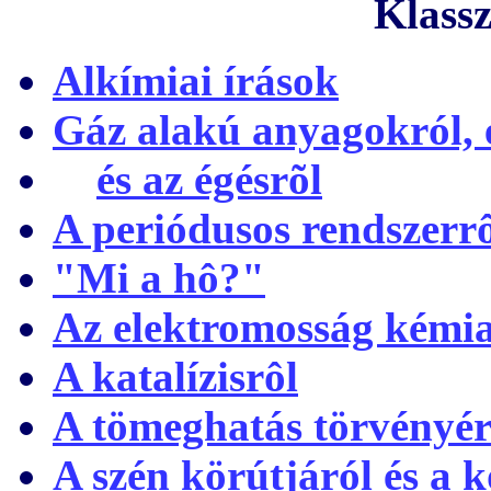
Klassz
Alkímiai írások
Gáz alakú anyagokról, 
és az égésrõl
A periódusos rendszerr
"Mi a hô?"
Az elektromosság kémiai
A katalízisrôl
A tömeghatás törvényér
A szén körútjáról és a 