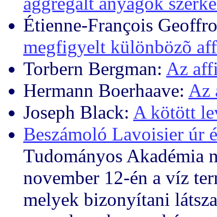
aggregált anyagok szerkez
Étienne-François Geoffr
megfigyelt különbözõ aff
Torbern Bergman:
Az aff
Hermann Boerhaave:
Az 
Joseph Black:
A kötött l
Beszámoló Lavoisier úr é
Tudományos Akadémia nyi
november 12-én a víz term
melyek bizonyítani látsz