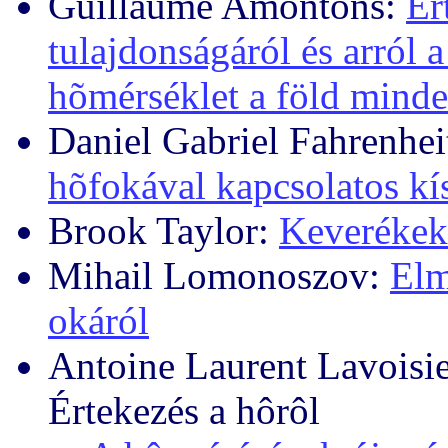
Guillaume Amontons:
Ér
tulajdonságáról és arról 
hõmérséklet a föld mind
Daniel Gabriel Fahrenhei
hõfokával kapcsolatos kí
Brook Taylor:
Keverékek
Mihail Lomonoszov:
Elm
okáról
Antoine Laurent Lavoisie
Értekezés a hôrôl