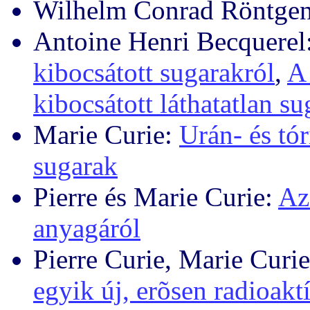
Wilhelm Conrad Röntge
Antoine Henri Becquerel
kibocsátott sugarakról
,
A 
kibocsátott láthatatlan su
Marie Curie:
Urán- és tó
sugarak
Pierre és Marie Curie:
Az
anyagáról
Pierre Curie, Marie Curi
egyik új, erõsen radioakt