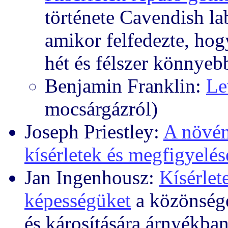
története Cavendish l
amikor felfedezte, hog
hét és félszer könnyeb
Benjamin Franklin:
Le
mocsárgázról)
Joseph Priestley:
A növén
kísérletek és megfigyelés
Jan Ingenhousz:
Kísérlet
képességüket
a közönsége
és károsítására árnyékban