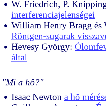
W. Friedrich, P. Knippi
interferenciajelenségei
William Henry Bragg és
Röntgen-sugarak visszav
Hevesy György:
Ólomfev
által
"Mi a hô?"
Isaac Newton
a hõ mérés