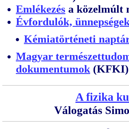
Emlékezés
a közelmúlt 
Évfordulók, ünnepsége
Kémiatörténeti naptá
Magyar természettudom
dokumentumok
(KFKI)
A fizika ku
Válogatás Simo