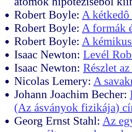
atomok hipotézisébõl kiin
Robert Boyle:
A kétkedô
Robert Boyle:
A formák é
Robert Boyle:
A kémikus
Isaac Newton:
Levél Rob
Isaac Newton:
Részlet az
Nicolas Lemery:
A savakr
Johann Joachim Becher:
(Az ásványok fizikája) 
Georg Ernst Stahl:
Az egy