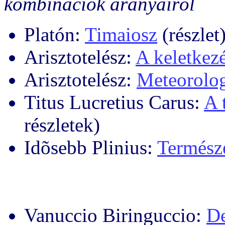
kombinációk arányairól
Platón:
Timaiosz
(részlet
Arisztotelész:
A keletkezé
Arisztotelész:
Meteorolo
Titus Lucretius Carus:
A 
részletek)
Idõsebb Plinius:
Természe
Vanuccio Biringuccio:
De