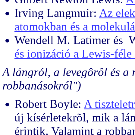
Irving Langmuir:
Az elek
atomokban és a molekul
Wendell M. Latimer és 
és ionizáció a Lewis-féle
A lángról, a levegôrôl és a
robbanásokról")
Robert Boyle:
A tisztele
új kísérletekrõl, mik a l
érintik. Valamint a robba