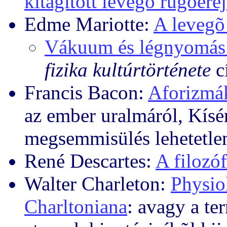
kitágított levegõ rugóere
Edme Mariotte:
A levegõ
Vákuum és légnyomás
fizika kultúrtörténete
c
Francis Bacon:
Aforizmá
az ember uralmáról, Kísé
megsemmisülés lehetetle
René Descartes:
A filozóf
Walter Charleton:
Physio
Charltoniana
: avagy a t