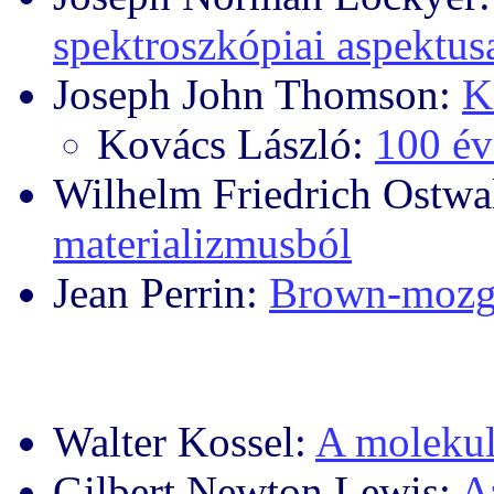
spektroszkópiai aspektus
Joseph John Thomson:
K
Kovács László:
100 év
Wilhelm Friedrich Ostwa
materializmusból
Jean Perrin:
Brown-mozgá
Walter Kossel:
A molekul
Gilbert Newton Lewis:
A