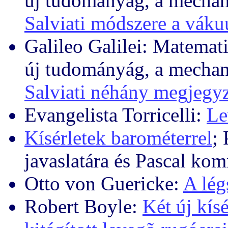
új tudományág, a mechan
Salviati módszere a vák
Galileo Galilei: Matemati
új tudományág, a mechan
Salviati néhány megjegyz
Evangelista Torricelli:
Le
Kísérletek barométerrel
; 
javaslatára és Pascal ko
Otto von Guericke:
A lég
Robert Boyle:
Két új kís