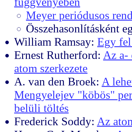
függvényében
Meyer periódusos rend
Összehasonlításként e
William Ramsay:
Egy fel
Ernest Rutherford:
Az
a
-
atom szerkezete
A. van den Broek:
A lehe
Mengyelejev "köbös" per
belüli töltés
Frederick Soddy:
Az atom