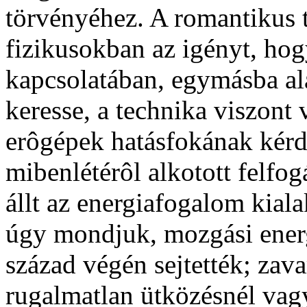
törvényéhez. A romantikus te
fizikusokban az igényt, hog
kapcsolatában, egymásba ala
keresse, a technika viszont 
erôgépek hatásfokának kérd
mibenlétérôl alkotott felfog
állt az energiafogalom kial
úgy mondjuk, mozgási energ
század végén sejtették; zav
rugalmatlan ütközésnél vagy