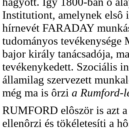
hagyott. Így 1800-ban ô ala
Institutiont, amelynek elsô 
hírnevét FARADAY munkáss
tudományos tevékenysége M
bajor király tanácsadója, ma
tevékenykedett. Szociális i
államilag szervezett munkale
még ma is ôrzi
a Rumford-l
RUMFORD elôször is azt a f
ellenôrzi és tökéletesíti a 