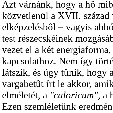
Azt várnánk, hogy a hô mibe
közvetlenül a XVII. század 
elképzelésbôl – vagyis abbó
test részecskéinek mozgásábó
vezet el a két energiaforma,
kapcsolathoz. Nem így törté
látszik, és úgy tûnik, hogy a
vargabetût írt le akkor, ami
elméletét, a
"caloricum",
a 
Ezen szemléletünk eredmén