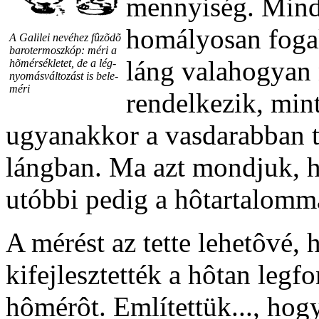
mennyiség. Minde
homályosan foga
A Galilei nevéhez fûzõdõ
barotermoszkóp: méri a
láng valahogyan 
hõmérsékletet, de a lég-
nyomásváltozást is bele-
méri
rendelkezik, min
ugyanakkor a vasdarabban t
lángban. Ma azt mondjuk, h
utóbbi pedig a hôtartalomm
A mérést az tette lehetôvé,
kifejlesztették a hôtan leg
hômérôt. Említettük..., hog