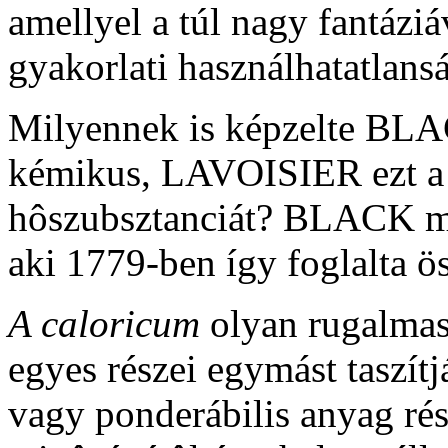
amellyel a túl nagy fantáziá
gyakorlati használhatatlansá
Milyennek is képzelte BLAC
kémikus, LAVOISIER ezt a 
hôszubsztanciát? BLACK 
aki 1779-ben így foglalta ö
A caloricum
olyan rugalmas
egyes részei egymást taszít
vagy ponderábilis anyag ré