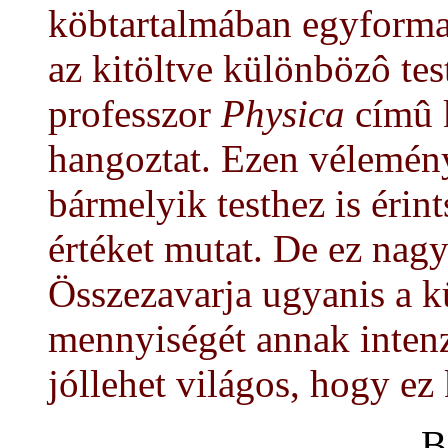
köbtartalmában egyforma 
az kitöltve különbözô te
professzor
Physica
címû 
hangoztat. Ezen vélemény
bármelyik testhez is érin
értéket mutat. De ez nag
Összezavarja ugyanis a k
mennyiségét annak intenzi
jóllehet világos, hogy ez
B