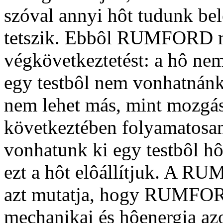
szóval annyi hôt tudunk be
tetszik. Ebbôl RUMFORD mo
végkövetkeztetést: a hô nem
egy testbôl nem vonhatnánk
nem lehet más, mint mozgás
következtében folyamatosan
vonhatunk ki egy testbôl h
ezt a hôt elôállítjuk. A R
azt mutatja, hogy RUMFORD
mechanikai és hôenergia az