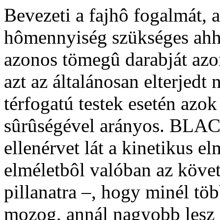
Bevezeti a fajhô fogalmát,
hômennyiség szükséges ahh
azonos tömegû darabját azo
azt az általánosan elterjedt
térfogatú testek esetén azo
sûrûségével arányos. BLA
ellenérvet lát a kinetikus e
elméletbôl valóban az követ
pillanatra –, hogy minél t
mozog, annál nagyobb lesz