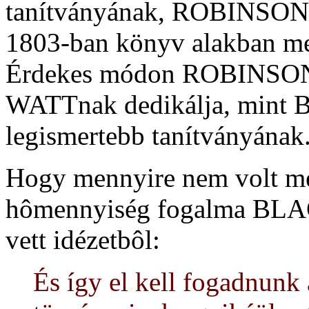
tanítványának, ROBINSONn
1803-ban könyv alakban me
Érdekes módon ROBINSON
WATTnak dedikálja, mint 
legismertebb tanítványának
Hogy mennyire nem volt még
hômennyiség fogalma BLAC
vett idézetbôl:
És így el kell fogadnunk 