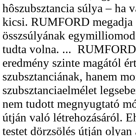
hôszubsztancia súlya – ha v
kicsi. RUMFORD megadja a m
összsúlyának egymilliomod r
tudta volna. ... RUMFORD .
eredmény szinte magától ér
szubsztanciának, hanem moz
szubsztanciaelmélet legsebe
nem tudott megnyugtató mó
útján való létrehozásáról. Eh
testet dörzsölés útján olya