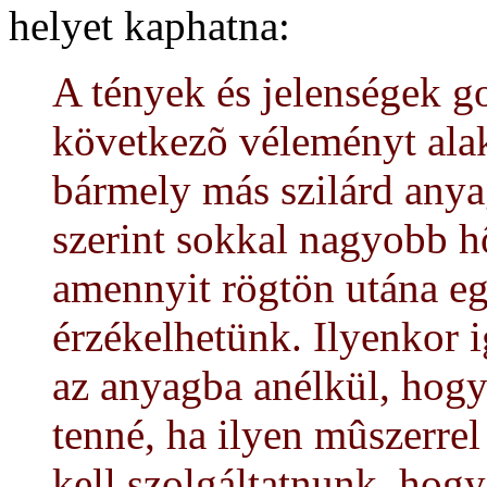
helyet kaphatna:
A tények és jelenségek g
következõ véleményt alak
bármely más szilárd an
szerint sokkal nagyobb h
amennyit rögtön utána e
érzékelhetünk. Ilyenkor 
az anyagba anélkül, hog
tenné, ha ilyen mûszerrel
kell szolgáltatnunk, hogy 