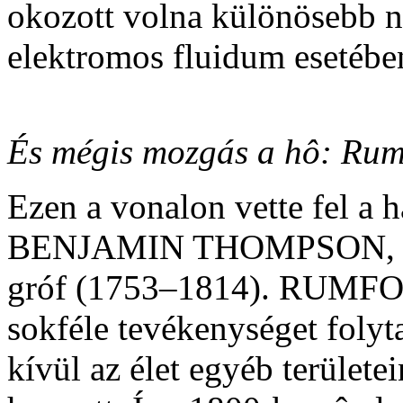
okozott volna különösebb n
elektromos fluidum esetébe
És mégis mozgás a hô:
Rum
Ezen a vonalon vette fel a h
BENJAMIN THOMPSON, v
gróf (1753–1814). RUMFOR
sokféle tevékenységet foly
kívül az élet egyéb terület