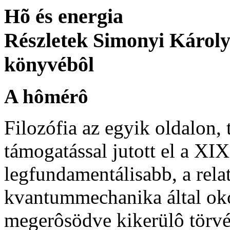
Hõ és energia
Részletek Simonyi Károl
könyvébôl
A hômérô
Filozófia az egyik oldalon, 
támogatással jutott el a XIX
legfundamentálisabb, a relat
kvantummechanika által oko
megerôsödve kikerülô törv