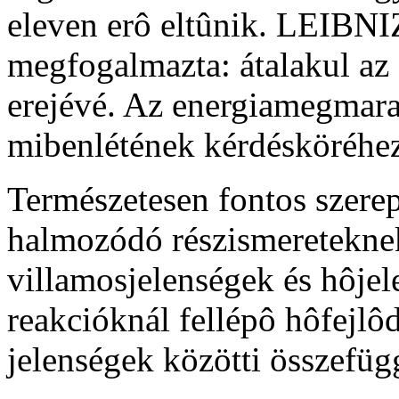
eleven erô eltûnik. LEIBNI
megfogalmazta: átalakul az
erejévé. Az energiamegmara
mibenlétének kérdésköréhez
Természetesen fontos szerep j
halmozódó részismereteknek
villamosjelenségek és hôjel
reakcióknál fellépô hôfejlô
jelenségek közötti összefüg