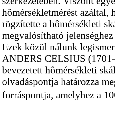
szerkezetében. Viszont egyé
hômérsékletmérést azáltal,
rögzítette a hômérsékleti s
megvalósítható jelenséghez 
Ezek közül nálunk legismer
ANDERS CELSIUS (1701–17
bevezetett hômérsékleti ská
olvadáspontja határozza meg
forráspontja, amelyhez a 1