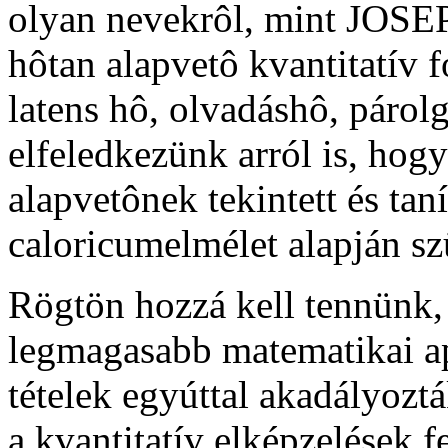
olyan nevekrôl, mint JOS
hôtan alapvetô kvantitatív 
latens hô, olvadáshô, párol
elfeledkezünk arról is, 
alapvetônek tekintett és tan
caloricumelmélet alapján sz
Rögtön hozzá kell tennünk,
legmagasabb matematikai a
tételek egyúttal akadályoztá
a kvantitatív elképzelések f