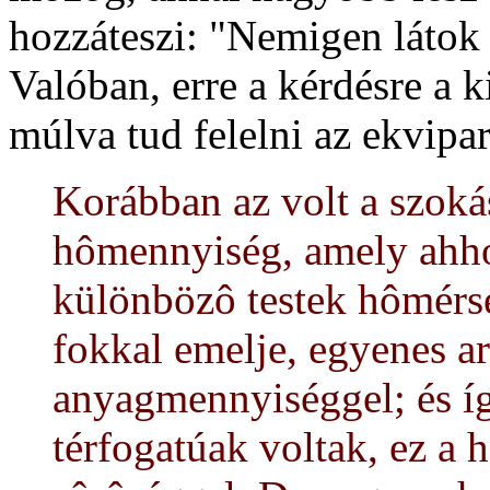
hozzáteszi: "Nemigen látok 
Valóban, erre a kérdésre a k
múlva tud felelni az ekvipar
Korábban az volt a szokás
hômennyiség, amely ahho
különbözô testek hômérs
fokkal emelje, egyenes a
anyagmennyiséggel; és íg
térfogatúak voltak, ez a