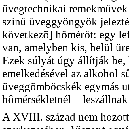
üvegtechnikai remekmûvek s
színû üveggyöngyök jelezté
következõ] hômérôt: egy le
van, amelyben kis, belül ü
Ezek súlyát úgy állítják be
emelkedésével az alkohol s
üveggömböcskék egymás ut
hômérsékletnél – leszállnak 
A XVIII. század nem hozott