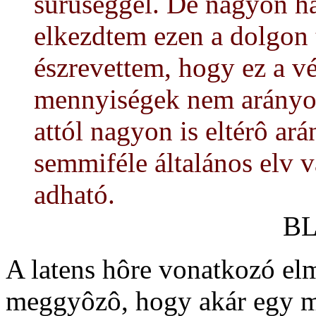
sûrûséggel. De nagyon h
elkezdtem ezen a dolgon 
észrevettem, hogy ez a v
mennyiségek nem arányo
attól nagyon is eltérô ar
semmiféle általános elv 
adható.
BL
A latens hôre vonatkozó elm
meggyôzô, hogy akár egy m