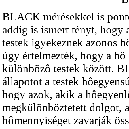
BLACK mérésekkel is pontos
addig is ismert tényt, hogy
testek igyekeznek azonos hô
úgy értelmezték, hogy a hô
különbözô testek között. B
állapotot a testek hôegyens
hogy azok, akik a hôegyenlô
megkülönböztetett dolgot, a
hômennyiséget zavarják öss