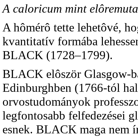
A
caloricum mint elôremuta
A hômérô tette lehetôvé, ho
kvantitatív formába lehesse
BLACK (1728–1799).
BLACK elôször Glasgow-ba
Edinburghben (1766-tól halá
orvostudományok professzo
legfontosabb felfedezései g
esnek. BLACK maga nem írt