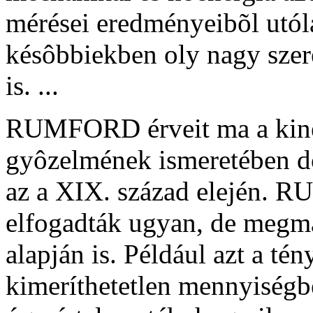
mérései eredményeibõl utóla
késôbbiekben oly nagy szere
is. ...
RUMFORD érveit ma a kinet
gyôzelmének ismeretében d
az a XIX. század elején. R
elfogadták ugyan, de megma
alapján is. Például azt a tén
kimeríthetetlen mennyiségbe