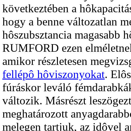
következtében a hôkapacitás
hogy a benne változatlan m
hôszubsztancia magasabb hõ
RUMFORD ezen elméletnek v
amikor részletesen megvizs
fellépô hôviszonyokat
. Elô
fúráskor leváló fémdarabká
változik. Másrészt leszögezt
meghatározott anyagdarabból
melegen tartjuk, az idôvel a