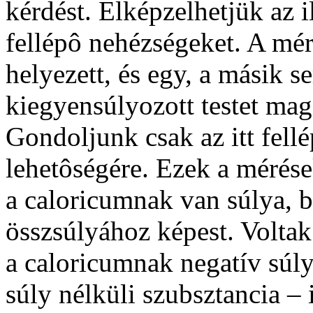
kérdést. Elképzelhetjük az 
fellépô nehézségeket. A mé
helyezett, és egy, a másik s
kiegyensúlyozott testet maga
Gondoljunk csak az itt fell
lehetôségére. Ezek a mérése
a caloricumnak van súlya, bá
összsúlyához képest. Volta
a caloricumnak negatív súlyt
súly nélküli szubsztancia –