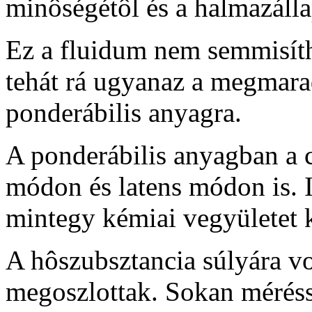
minôségétôl és a halmazáll
Ez a fluidum nem semmisíth
tehát rá ugyanaz a megmara
ponderábilis anyagra.
A ponderábilis anyagban a c
módon és latens módon is. 
mintegy kémiai vegyületet 
A hôszubsztancia súlyára 
megoszlottak. Sokan méréss