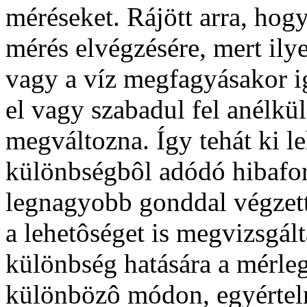
méréseket. Rájött arra, hogy
mérés elvégzésére, mert ily
vagy a víz megfagyásakor 
el vagy szabadul fel anélkü
megváltozna. Így tehát ki l
különbségbôl adódó hiba
legnagyobb gonddal végzett
a lehetôséget is megvizsgál
különbség hatására a mérleg
különbözô módon, egyértel