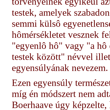
törvényeinek egyikéül az
testek, amelyek szabadon
semmi külsô egyenetlensé
hômérsékletet vesznek fel 
"egyenlô hô" vagy "a hô
testek között" névvel ille
egyensúlyának nevezem.
Ezen egyensúly természet
míg én módszert nem adta
Boerhaave úgy képzelte, 