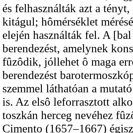
és felhasználták azt a tényt
kitágul; hômérséklet mérés
elején használták fel. A [bal
berendezést, amelynek kon
fûzôdik, jóllehet ô maga err
berendezést barotermoszkóp
szemmel láthatóan a mutató
is. Az elsô leforrasztott 
toszkán herceg nevéhez fûz
Cimento (1657–1667) égisze