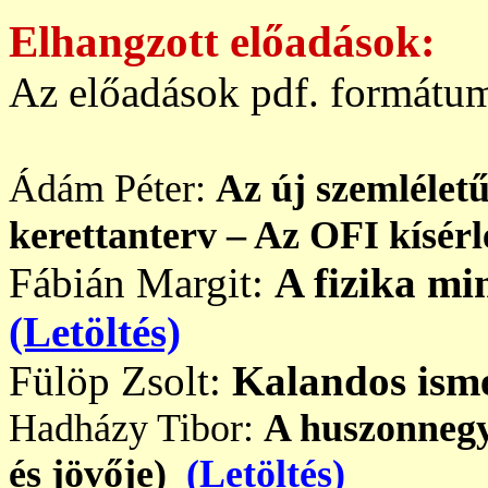
Elhangzott előadások:
Az előadások pdf. formátum
Ádám Péter:
Az új szemléletű
kerettanterv – Az OFI kísér
Fábián Margit:
A fizika mi
(Letöltés)
Fülöp Zsolt:
Kalandos isme
Hadházy Tibor:
A huszonnegye
és jövője)
(Letöltés)