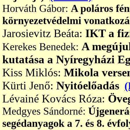
Horváth Gábor:
A poláros fén
környezetvédelmi vonatkozá
Jarosievitz Beáta:
IKT a fi
A megújul
Kerekes Benedek:
kutatása a Nyíregyházi E
Kiss Miklós:
Mikola verse
Kürti Jenő:
Nyitóelőadás
(
Lévainé Kovács Róza:
Öveg
Medgyes Sándorné:
Újgenerác
segédanyagok a 7. és 8. évf