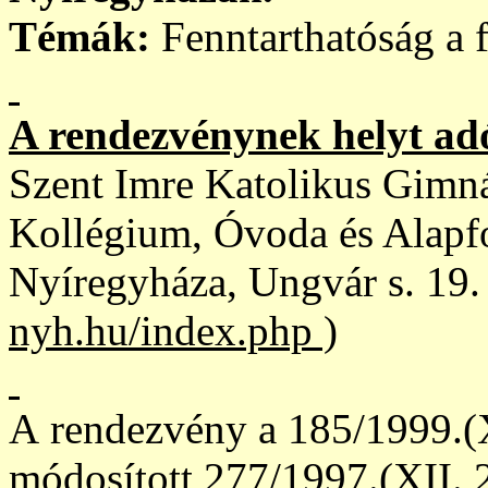
Témák:
Fenntarthatóság a f
A rendezvénynek helyt ad
Szent Imre Katolikus Gimná
Kollégium, Óvoda és Alapf
Nyíregyháza, Ungvár s. 19. 
nyh.hu/index.php )
A
rendezvény a 185/1999.(X
módosított 277/1997.(XII.