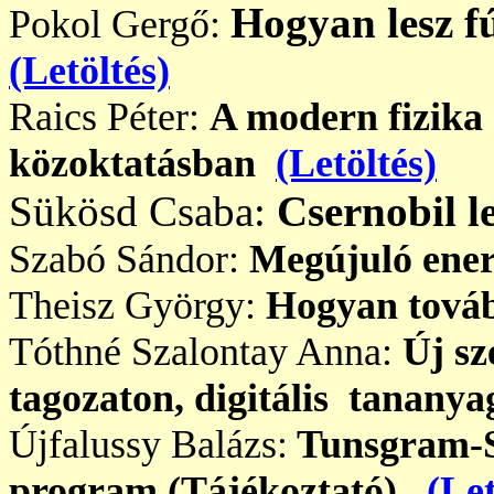
Hogyan lesz f
Pokol Gergő:
(Letöltés)
Raics Péter:
A modern fizika 
közoktatásban
(Letöltés)
Sükösd Csaba:
Csernobil l
Szabó Sándor:
Megújuló energ
Theisz György:
Hogyan továb
Tóthné Szalontay Anna:
Új sz
tagozaton, digitális tanany
Újfalussy Balázs:
Tunsgram-Sc
program (Tájékoztató)
(Let