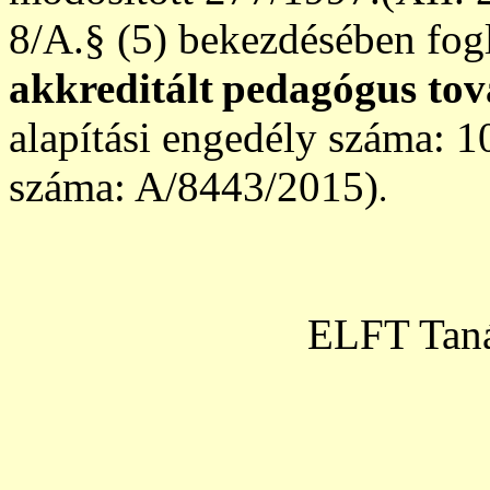
8/A.§ (5) bekezdésében fog
akkreditált
pedagógus to
alapítási engedély száma: 
száma: A/8443/2015)
.
ELFT Taná