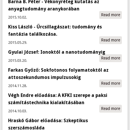
Csur
Barna B. Péter - Vékonyréteg kutatás az
Péter
Gera
enzim
anyagtudomány aranykorában
üstö
a
Read more
about
2015.10.02.
felsz
rende
Péter
fehér
Kiss László - Űrcsillagászat: tudomány és
Véko
kutat
fantázia találkozása.
anya
Read more
about
2015.05.29.
aran
Lászl
Gyulai József: Ionoktól a nanotudományig
Űrcsi
Read more
about
tudo
2015.03.20.
Józse
fantá
Farkas Győző: Sokfotonos folyamatoktól az
a
talál
nano
attoszekundumos impulzusokig
Read more
about
2014.11.28.
Győz
Végh Endre előadása: A KFKI szerepe a paksi
Sokf
folya
számítástechnika kialakításában
atto
Read more
abou
2014.10.03.
impul
Endre
Hraskó Gábor előadása: Szkeptikus
A KFK
a pak
szerszámosláda