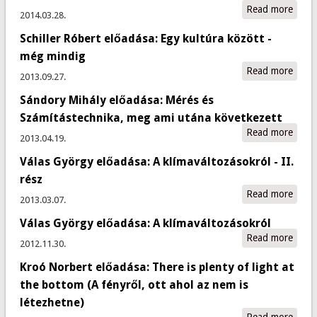
számí
Read more
abou
2014.03.28.
kiala
Gábo
Schiller Róbert előadása: Egy kultúra között -
előad
Szkep
még mindig
szer
Read more
abou
2013.09.27.
Schill
Sándory Mihály előadása: Mérés és
Róbe
előad
Számítástechnika, meg ami utána következett
Egy
Read more
abou
2013.04.19.
kultú
Mihál
közöt
Válas György előadása: A klímaváltozásokról - II.
Mérés
még
Számí
rész
mind
meg 
Read more
about
2013.03.07.
követ
Györg
Válas György előadása: A klímaváltozásokról
A
Read more
about
klíma
2012.11.30.
Györg
- II. 
Kroó Norbert előadása: There is plenty of light at
A
klíma
the bottom (A fényről, ott ahol az nem is
létezhetne)