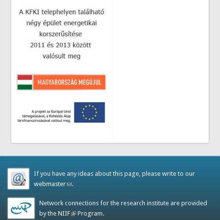
If you have any ideas about this page, please write to our
webmaster
(link sends e-mail)
.
Network connections for the research institute are provided
by the
NIIF
(link is external)
Program.