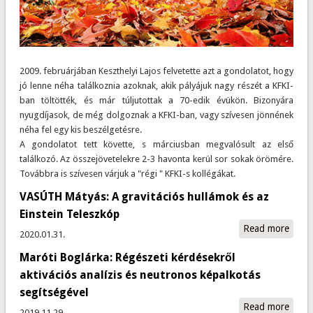
2009. februárjában Keszthelyi Lajos felvetette azt a gondolatot, hogy
jó lenne néha találkoznia azoknak, akik pályájuk nagy részét a KFKI-
ban töltötték, és már túljutottak a 70-edik évükön. Bizonyára
nyugdíjasok, de még dolgoznak a KFKI-ban, vagy szívesen jönnének
néha fel egy kis beszélgetésre.
A gondolatot tett követte, s márciusban megvalósult az első
találkozó. Az összejövetelekre 2-3 havonta kerül sor sokak örömére.
Továbbra is szívesen várjuk a "régi " KFKI-s kollégákat.
VASÚTH Mátyás: A gravitációs hullámok és az
Einstein Teleszkóp
Read more
abou
2020.01.31.
VAS
Maróti Boglárka: Régészeti kérdésekről
Máty
gravi
aktivációs analízis és neutronos képalkotás
hull
segítségével
és az
Read more
abou
2019.11.29.