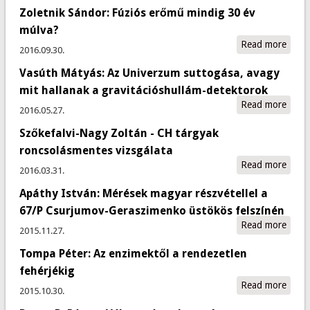
II. ré
Zoletnik Sándor: Fúziós erőmű mindig 30 év
Lászl
én 5
múlva?
- A
Read more
abou
2016.09.30.
hián
Zolet
láncs
Vasúth Mátyás: Az Univerzum suttogása, avagy
Sánd
Requ
Fúzió
mit hallanak a gravitációshullám-detektorok
egy
erőm
Read more
abou
2016.05.27.
zenek
mind
Máty
30 é
Szőkefalvi-Nagy Zoltán - CH tárgyak
Univ
múlv
sutto
roncsolásmentes vizsgálata
mit h
Read more
abou
2016.03.31.
gravi
Szőke
detek
Apáthy István: Mérések magyar részvétellel a
Zoltá
tárgy
67/P Csurjumov-Geraszimenko üstökös felszínén
roncs
Read more
abou
2015.11.27.
vizsg
Istvá
Tompa Péter: Az enzimektől a rendezetlen
Méré
magy
fehérjékig
részvé
Read more
abou
2015.10.30.
67/P
Tomp