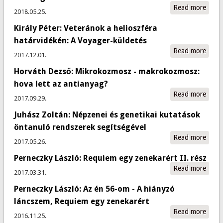
anya
Read more
about
2018.05.25.
Lászl
Király Péter: Veteránok a helioszféra
Repü
éksze
határvidékén: A Voyager-küldetés
lepke
Read more
about
2017.12.01.
a bio
Péter
a fizi
Horváth Dezső: Mikrokozmosz - makrokozmosz:
Veter
közöt
helio
hova lett az antianyag?
határ
Read more
abou
2017.09.29.
A Vo
Dezs
külde
Juhász Zoltán: Népzenei és genetikai kutatások
Mikr
-
öntanuló rendszerek segítségével
makr
Read more
abou
2017.05.26.
hova 
Juhás
antia
Perneczky László: Requiem egy zenekarért II. rész
Zoltá
Read more
abou
Népze
2017.03.31.
Pern
genet
Perneczky László: Az én 56-om - A hiányzó
Lászl
kutat
Requ
önta
láncszem, Requiem egy zenekarért
egy
rends
Read more
abou
2016.11.25.
zenek
segít
Pern