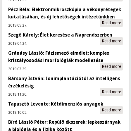
Einst
Marót
Tele
Pécz Béla: Elektronmikroszkópia a vékonyrétegek
Boglá
Régés
kutatásában, és új lehetőségek intézetünkben
kérdé
Read more
about
2019.09.27.
aktiv
Elekt
analíz
Szegő Károly: Élet keresése a Naprendszerben
a vék
neut
Read more
abou
kutat
2019.04.24.
képal
Károl
lehet
Gránásy László: Fázismező elmélet: komplex
segít
keres
intéz
Napr
kristályosodási morfológiák modellezése
Read more
abou
2019.03.29.
Grán
Bársony István: Ionimplantációtól az intelligens
Lászl
Fázi
érzékelésig
elmél
Read more
abou
2018.11.30.
komp
Istvá
krist
Tapasztó Levente: Kétdimenziós anyagok
Ionim
morfo
Read more
abou
az int
2018.10.05.
model
Tapa
érzék
Bíró László Péter: Repülő ékszerek: lepkeszárnyak
Leven
Kétd
a biológia és a fizika között