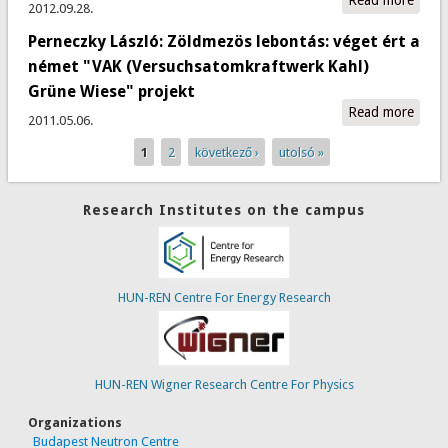
Read more
abou
2012.09.28.
Kroó
Perneczky László: Zöldmezös lebontás: véget ért a
Norb
előad
német "VAK (Versuchsatomkraftwerk Kahl)
There
Grüne Wiese" projekt
plent
Read more
abou
2011.05.06.
light 
Lászl
bott
1
2
következő ›
utolsó »
Pages
lebon
fényr
néme
ahol 
(Vers
Research Institutes on the campus
nem i
Kahl)
létez
proje
HUN-REN Centre For Energy Research
HUN-REN Wigner Research Centre For Physics
Organizations
Budapest Neutron Centre