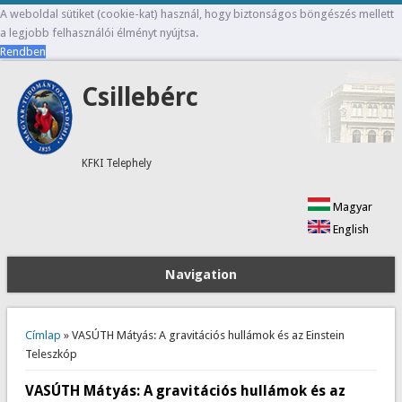
A weboldal sütiket (cookie-kat) használ, hogy biztonságos böngészés mellett
a legjobb felhasználói élményt nyújtsa.
Rendben
Csillebérc
KFKI Telephely
Magyar
English
Navigation
Jelenlegi hely
Címlap
» VASÚTH Mátyás: A gravitációs hullámok és az Einstein
Teleszkóp
VASÚTH Mátyás: A gravitációs hullámok és az