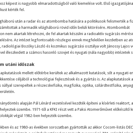
z képest is nagyobb elmaradottságból való kiemelése volt. Első igazgatóján
kust kérték fel.
gháború után a radar és az atombomba hatására a politikusok felismerték a fi
zámítottak a harmadik világháború rövid időn belüli kitörésére. Atombombát
 nem akartak létrehozni, de fel akartak készülni a radioaktív sugárzás mérés
elésére. Az intézet legfontosabb részlegei ennek megfelelően kezdetben az at
, radiológiai Bozóky László és kozmikus sugárzási osztálya volt Jánossy Lajos v
ivel illeszkedett a számos hasonló szovjet és nyugati (nála nagyobb) intézetek 
om utáni időszak
lapkutatások mellett előtérbe kerültek az alkalmazott kutatások, sőt a nyugati
kkentése céljából a technológiai fejlesztések és a gyártás is. Az alapkutatások
 súllyal szerepeltek a részecskefizika, magfizika, optika, szilárdtestfizika, an
területén.
nydöntés alapján Pál Lénárd vezetésével kezdték építeni a kísérleti reaktort, 
helyeztek üzembe. 1971-től a KFKI részt vett a Paksi Atomerőművet előkészítő 
blokkját végül 1982-ben helyezték üzembe.
ekben és az 1980-as években sorozatban gyártották az akkor Cocom-listás DEC