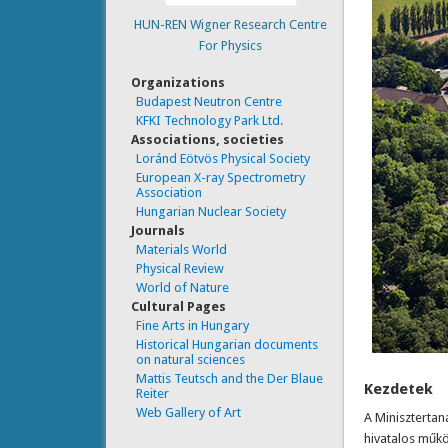
HUN-REN Wigner Research Centre
For Physics
Organizations
Budapest Neutron Centre
KFKI Technology Park Ltd.
Associations, societies
Loránd Eötvös Physical Society
European X-ray Spectrometry
Association
Hungarian Nuclear Society
Journals
Materials World
Physical Review
World of Nature
Cultural Pages
Fine Arts in Hungary
Historical Hungarian documents
on natural sciences
Mattis Teutsch and the Der Blaue
Kezdetek
Reiter
Web Gallery of Art
A Minisztertan
hivatalos műkö