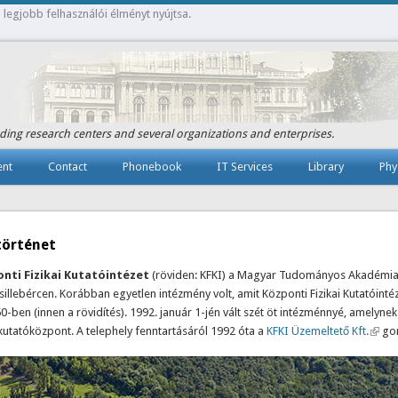
 legjobb felhasználói élményt nyújtsa.
ding research centers and several organizations and enterprises.
nt
Contact
Phonebook
IT Services
Library
Phy
történet
nti Fizikai Kutatóintézet
(röviden: KFKI) a Magyar Tudományos Akadémia
illebércen. Korábban egyetlen intézmény volt, amit Központi Fizikai Kutatóinté
50-ben (innen a rövidítés). 1992. január 1-jén vált szét öt intézménnyé, amelynek
t kutatóközpont. A telephely fenntartásáról 1992 óta a
KFKI Üzemeltető Kft.
(link 
gon