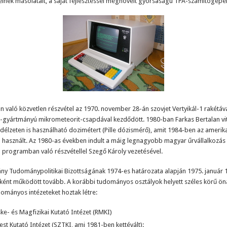
inek másolatait, a saját fejlesztéssel megnövelt gyorsaságú TPA-számítógépe
n való közvetlen részvétel az 1970. november 28-án szovjet Vertyikál-1 rakétáv
-gyártmányú mikrometeorit-csapdával kezdődött. 1980-ban Farkas Bertalan vi
edélzeten is használható dozimétert (Pille dózismérő), amit 1984-ben az amerikai
használt. Az 1980-as években indult a máig legnagyobb magyar űrvállalkozás
– programban való részvétellel Szegő Károly vezetésével.
ny Tudománypolitikai Bizottságának 1974-es határozata alapján 1975. január 1
ként működött tovább. A korábbi tudományos osztályok helyett széles körű ön
ományos intézeteket hoztak létre:
ke- és Magfizikai Kutató Intézet (RMKI)
test Kutató Intézet (SZTKI, ami 1981-ben kettévált):