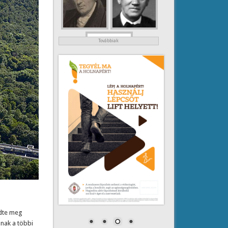
Továbbiak
zdte meg
ának a többi