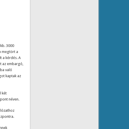
 kb. 3000
n megtört a
lt a kérdés. A
rt az embargó,
kba való
ágot kaptak az
l két
zpont néven.
álózathoz
özpontra.
ennek