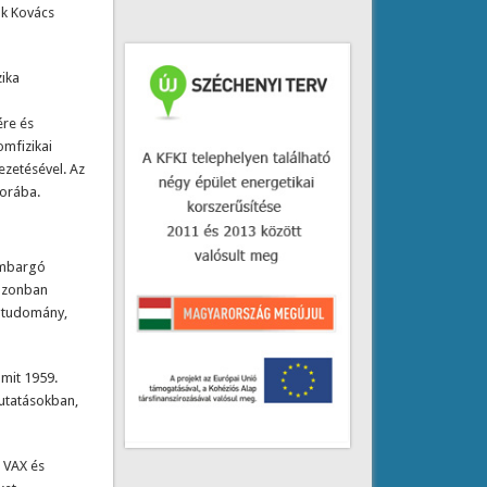
ak Kovács
zika
ére és
omfizikai
ezetésével. Az
sorába.
 embargó
 azonban
yagtudomány,
amit 1959.
kutatásokban,
 VAX és