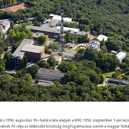
ács 1950. augusztus 18-i határozata alapján a KFKI 1950. szeptember 1-jén ke
dését. Fő célja az előkészítő bizottság megfogalmazása szerint a magyar fizik