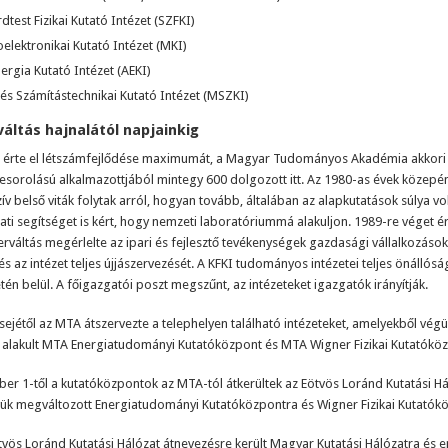
rdtest Fizikai Kutató Intézet (SZFKI)
elektronikai Kutató Intézet (MKI)
rgia Kutató Intézet (AEKI)
és Számítástechnikai Kutató Intézet (MSZKI)
áltás hajnalától napjainkig
e érte el létszámfejlődése maximumát, a Magyar Tudományos Akadémia akkori
sorolású alkalmazottjából mintegy 600 dolgozott itt. Az 1980-as évek közepé
zív belső viták folytak arról, hogyan tovább, általában az alapkutatások súlya vo
ti segítséget is kért, hogy nemzeti laboratóriummá alakuljon. 1989-re véget é
erváltás megérlelte az ipari és fejlesztő tevékenységek gazdasági vállalkozáso
és az intézet teljes újjászervezését. A KFKI tudományos intézetei teljes önállós
én belül. A főigazgatói poszt megszűnt, az intézeteket igazgatók irányítják.
lsejétől az MTA átszervezte a telephelyen található intézeteket, amelyekből végü
 alakult MTA Energiatudományi Kutatóközpont és MTA Wigner Fizikai Kutatókö
er 1-től a kutatóközpontok az MTA-tól átkerültek az Eötvös Loránd Kutatási H
vük megváltozott Energiatudományi Kutatóközpontra és Wigner Fizikai Kutatók
vös Loránd Kutatási Hálózat átnevezésre került Magyar Kutatási Hálózatra és 