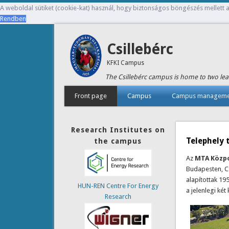
A weboldal sütiket (cookie-kat) használ, hogy biztonságos böngészés mellett a
Rendben
Csillebérc
KFKI Campus
The Csillebérc campus is home to two lea
Front page
Campus
Campus manageme
Research Institutes on
Telephely 
the campus
Az
MTA Közpo
Budapesten, Cs
alapítottak 19
HUN-REN Centre For Energy
a jelenlegi ké
Research