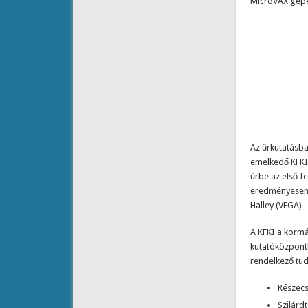
MicroVAX gépe
Az űrkutatásba
emelkedő KFKI
űrbe az első f
eredményesen 
Halley (VEGA) 
A KFKI a kormá
kutatóközpont
rendelkező tud
Részecs
Szilárd