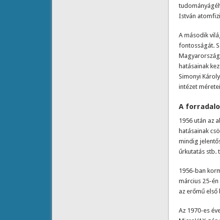
tudományágého
István atomfizi
A második vilá
fontosságát. S
Magyarországon
hatásainak kez
Simonyi Károly
intézet mérete
A forradal
1956 után az a
hatásainak csö
mindig jelentős
űrkutatás stb. 
1956-ban kormá
március 25-én 
az erőmű első 
Az 1970-es év