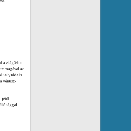
ket.
al a világűrbe
tte magával az
 Sally Ride is
 a Vénusz-
-jétől
állósággal