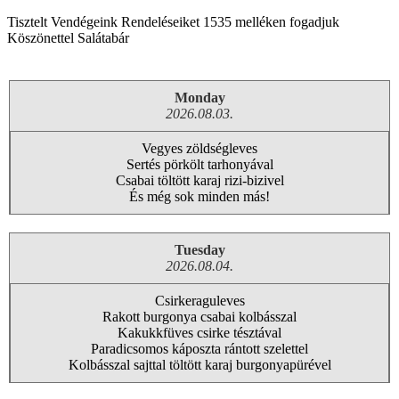
Tisztelt Vendégeink Rendeléseiket 1535 melléken fogadjuk
Köszönettel Salátabár
Monday
2026.08.03.
Vegyes zöldségleves
Sertés pörkölt tarhonyával
Csabai töltött karaj rizi-bizivel
És még sok minden más!
Tuesday
2026.08.04.
Csirkeraguleves
Rakott burgonya csabai kolbásszal
Kakukkfüves csirke tésztával
Paradicsomos káposzta rántott szelettel
Kolbásszal sajttal töltött karaj burgonyapürével