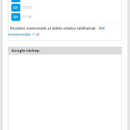
05:30
221
05:46
221
Részletes mentrendek az alábbi oldalon találhatóak:
BKK
menetrendek >>
(link is external)
Google térkép: