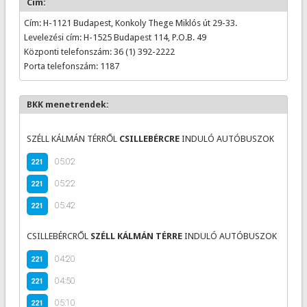
Cím:
Cím: H-1121 Budapest, Konkoly Thege Miklós út 29-33.
Levelezési cím: H-1525 Budapest 114, P.O.B. 49
Központi telefonszám: 36 (1) 392-2222
Porta telefonszám: 1187
BKK menetrendek:
SZÉLL KÁLMÁN TÉRRŐL
CSILLEBÉRCRE
INDULÓ AUTÓBUSZOK
05:02
221
05:22
221
05:42
221
CSILLEBÉRCRŐL
SZÉLL KÁLMÁN TÉRRE
INDULÓ AUTÓBUSZOK
04:20
221
04:50
221
05:10
221