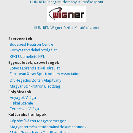
HUN-REN Energiatudományi Kutatóközpont
HUN-REN Wigner Fizikai Kutatóközpont
Szervezetek
Budapest Neutron Centre
Környezetvédelmi Szolgálat
KFKI Üzemeltető KFT.
Egyesületek, szövetségek
Eötvös Loránd Fizikai Társulat
European X-ray Spectrometry Association
Dr. Hegedűs Zoltán Alapítvány
Magyar Szinkrotron Bizottság
Folyóiratok
Anyagok Világa
Fizikai Szemle
Természet Világa
Kulturális honlapok
Képzőművészet Magyarországon
Magyar természettudományi dokumentumok
Mattis Teutsch és a Der Blaue Reiter