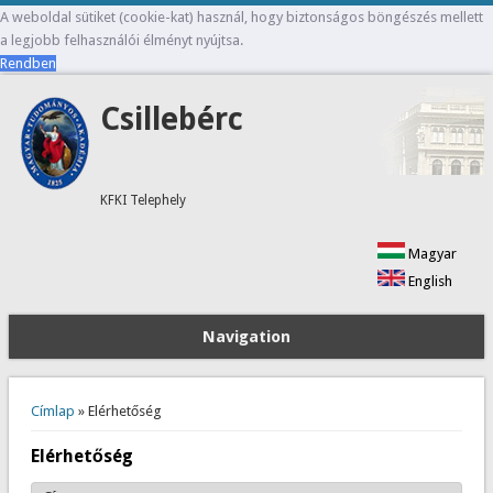
A weboldal sütiket (cookie-kat) használ, hogy biztonságos böngészés mellett
a legjobb felhasználói élményt nyújtsa.
Rendben
Csillebérc
KFKI Telephely
Magyar
English
Navigation
Jelenlegi hely
Címlap
» Elérhetőség
Elérhetőség