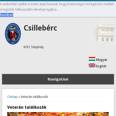
A weboldal sütiket (cookie-kat) használ, hogy biztonságos böngészés mellett
a legjobb felhasználói élményt nyújtsa.
Rendben
Csillebérc
KFKI Telephely
Magyar
English
Navigation
Jelenlegi hely
Címlap
» Veterán találkozók
Veterán találkozók