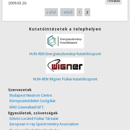
Tovább
Első 
tarta
2009.03.20.
veter
kapcs
« első
‹ előző
1
2
Oldalak
talál
tarta
kapcs
Kutatóintézetek a telephelyen
HUN-REN Energiatudományi Kutatóközpont
HUN-REN Wigner Fizikai Kutatóközpont
Szervezetek
Budapest Neutron Centre
Környezetvédelmi Szolgálat
KFKI Üzemeltető KFT.
Egyesületek, szövetségek
Eötvös Loránd Fizikai Társulat
European X-ray Spectrometry Association