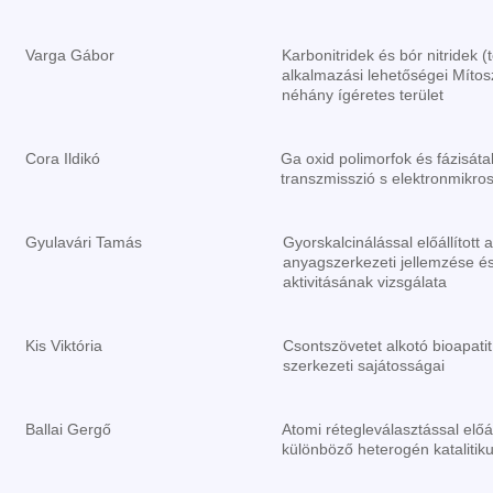
Varga Gábor
Karbonitridek és bór nitridek (
alkalmazási lehetőségei Mítos
néhány ígéretes terület
Cora Ildikó
Ga oxid polimorfok és fázisáta
transzmisszió s elektronmikro
Gyulavári Tamás
Gyorskalcinálással előállított a
anyagszerkezeti jellemzése és 
aktivitásának vizsgálata
Kis Viktória
Csontszövetet alkotó bioapatit
szerkezeti sajátosságai
Ballai Gergő
Atomi rétegleválasztással előá
különböző heterogén katalitik