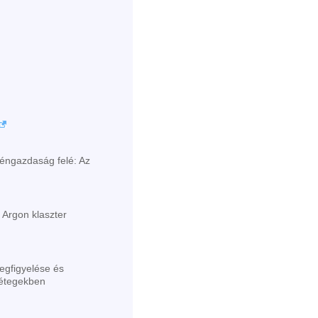
éngazdaság felé: Az
: Argon klaszter
egfigyelése és
rétegekben