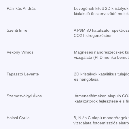
Pálinkás András
Levegőnek kitett 2D kristályok
kialakuló önszerveződő molek
Szenti Imre
A Pt/MnO katalizátor spektrosz
CO2 hidrogenzésben
Vékony Vilmos
Mágneses nanorészecskék kísé
vizsgálata (PhD munka bemut
Tapasztó Levente
2D kristályok katalitikus tulaj
és hangolása
Szamosvölgyi Ákos
Átmenetifémeken alapuló CO2
katalizátorok fejlesztése é s
Halasi Gyula
B, N és C alapú monorétegek f
vizsgálata fotoemissziós eletr