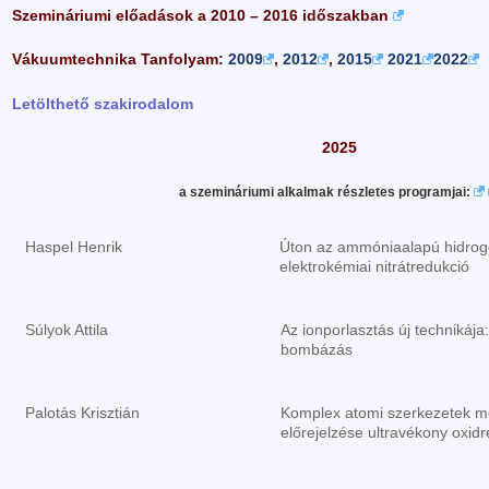
Szemináriumi előadások a 2010 – 2016 időszakban
Vákuumtechnika Tanfolyam:
2009
,
2012
,
2015
2021
2022
Letölthető szakirodalom
2025
a szemináriumi alkalmak részletes programjai:
Haspel Henrik
Úton az ammóniaalapú hidrog
elektrokémiai nitrátredukció
Súlyok Attila
Az ionporlasztás új technikája
bombázás
Palotás Krisztián
Komplex atomi szerkezetek m
előrejelzése ultravékony oxid