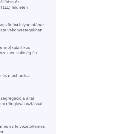
llítása és
r(111) felületen
k képződési folyamatának
lata vékonyrétegekben
termo)katalitikus
oszok vs. valóság és
i és mechanikai
egregációja által
mi rétegleválasztással
mes és félvezető/fémes
ben