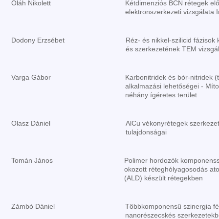
Oláh Nikolett
Kétdimenziós BCN rétegek előá
elektronszerkezeti vizsgálata I
Dodony Erzsébet
Réz- és nikkel-szilicid fáziso
és szerkezetének TEM vizsgá
Varga Gábor
Karbonitridek és bór-nitridek (
alkalmazási lehetőségei - Mít
néhány ígéretes terület
Olasz Dániel
AlCu vékonyrétegek szerkezet
tulajdonságai
Tomán János
Polimer hordozók komponenssz
okozott réteghólyagosodás ato
(ALD) készült rétegekben
Zámbó Dániel
Többkomponensű szinergia fé
nanorészecskés szerkezetek