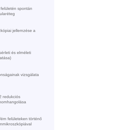
 felületén spontán
ularéteg
kópiai jellemzése a
rleti és elméleti
atása)
donságainak vizsgálata
 redukciós
 finomhangolása
ém felületeken történő
onmikroszkópiával