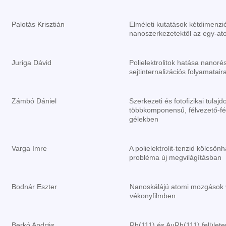
Palotás Krisztián
Elméleti kutatások kétdimenzió
nanoszerkezetektől az egy-ato
Juriga Dávid
Polielektrolitok hatása nanor
sejtinternalizációs folyamatair
Zámbó Dániel
Szerkezeti és fotofizikai tula
többkomponensű, félvezető-f
gélekben
Varga Imre
A polielektrolit-tenzid kölcsönh
probléma új megvilágításban
Bodnár Eszter
Nanoskálájú atomi mozgások v
vékonyfilmben
Berkó András
Rh(111) és AuRh(111) felületen