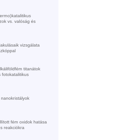
termo)katalitikus
zok vs. valóság és
lakulásaik vizsgálata
szkóppal
lkáliföldfém titanátok
fotokatalitikus
 nanokristályok
llított fém oxidok hatása
us reakciókra