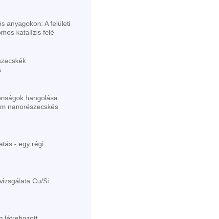
s anyagokon: A felületi
mos katalízis felé
észecskék
a
jdonságok hangolása
ém nanorészecskés
atás - egy régi
izsgálata Cu/Si
 létrehozott