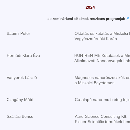
2024
a szemináriumi alkalmak részletes programjai:
Baumli Péter
Oktatás és kutatás a Miskolc
Vegyészmérnöki Karán
Hernádi Klára Éva
HUN-REN-ME Kutatások a Mis
Alkalmazott Nanoanyagok La
Vanyorek László
Mágneses nanorészecskék és 
a Miskolci Egyetemen
Czagány Máté
Cu-alapú nano-multiréteg fejl
Szállási Bence
Auro-Science Consulting Kft.
Fisher Scientific termékek be