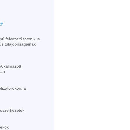
pú félvezető fotonikus
kus tulajdonságainak
Alkalmazott
ban
lizátorokon: a
anoszerkezetek
dékok