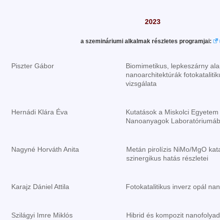
2023
a szemináriumi alkalmak részletes programjai:
Piszter Gábor
Biomimetikus, lepkeszárny ala
nanoarchitektúrák fotokataliti
vizsgálata
Hernádi Klára Éva
Kutatások a Miskolci Egyetem 
Nanoanyagok Laboratóriumá
Nagyné Horváth Anita
Metán pirolízis NiMo/MgO kata
szinergikus hatás részletei
Karajz Dániel Attila
Fotokatalitikus inverz opál n
Szilágyi Imre Miklós
Hibrid és kompozit nanofolya