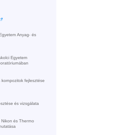
i Egyetem Anyag- és
kolci Egyetem
boratóriumában
kompozitok fejlesztése
esztése és vizsgálata
 - Nikon és Thermo
mutatása