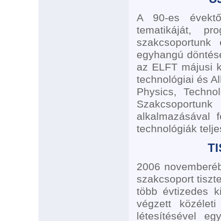
A 90-es évektől
tematikáját, pr
szakcsoportunk 
egyhangú döntésév
az ELFT májusi k
technológiai és A
Physics, Technol
Szakcsoportun
alkalmazásával f
technológiák telje
T
2006 novemberébe
szakcsoport tiszte
több évtizedes 
végzett közélet
létesítésével egy