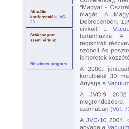
"Magyar - Osztrá
Aktuális
magát. A Magya
konferenciák:
IVC-
Debrecenben, 199
23
:
cikkeit a
Vacu
Szakcsoport
tartalmazza. A
szeminárium:
regisztrált részv
szóbeli és poszte
ismeretek közzété
Részletes program
A 2000. júniusá
körülbelül 30 ma
Anyaga a
Vacuum
A
JVC-9
2002-b
megrendezésre. 
számában (
Vol. 7
A
JVC-10
2004. o
anyaga a
Vacuum