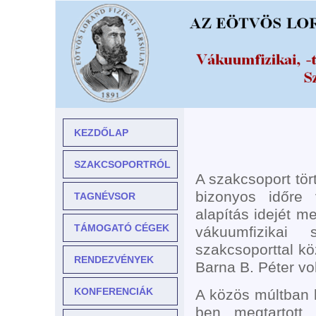
KEZDŐLAP
SZAKCSOPORTRÓL
A szakcsoport tör
bizonyos időre 
TAGNÉVSOR
alapítás idejét 
TÁMOGATÓ CÉGEK
vákuumfizikai 
szakcsoporttal kö
RENDEZVÉNYEK
Barna B. Péter vol
KONFERENCIÁK
A közös múltban k
ben megtartott