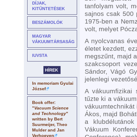
DÍJAK,
tanfolyam volt, 
KITÜNTETÉSEK
sajnos csak 500 
1975-ben a Nemz
BESZÁMOLÓK
volt, melyet Pócz
MAGYAR
A nyolcvanas éve
VÁKUUMTÁRSASÁG
életet kezdett, e
megszűnt, majd a 
IUVSTA
szakcsoport veze
HÍREK
Sándor, Vágó Gyö
jelenlegi vezetős
In memoriam Gyulai
József
A vákuumfizikai
tűzte ki a vákuum
Book offer:
vákuumtechnikát 
"
Vacuum Science
Ákos, majd Bohátk
and Technology
"
written by Bert
a klubdélutánok
Suurmeijer, Theo
Vákuum Konferen
Mulder and Jan
Verhoeven
Conference
), me