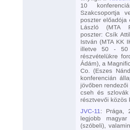
10 konferenci
Szakcsoportja v
poszter előadója 
László (MTA Re
poszter: Csík At
István (MTA KK IK
illetve 50 - 50
részvételükre for
Ádám), a Magnific
Co. (Eszes Nándo
konferencián ál
jövőben rendezői
cseh és szlovák 
résztvevői közös 
JVC-11
: Prága, 
legjobb magyar
(szóbeli), valami