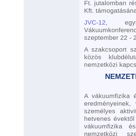
Ft. jutalomban ré
Kft. támogatásán
JVC-12
, együ
Vákuumkonferen
szeptember 22 - 
A szakcsoport s
közös klubdélu
nemzetközi kapcso
NEMZET
A vákuumfizika 
eredményeinek, 
személyes aktiv
hetvenes évektől
vákuumfizika é
nemzetközi s