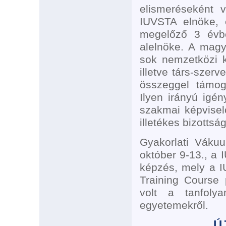
elismeréseként v
IUVSTA elnöke, é
megelőző 3 évbe
alelnöke. A magy
sok nemzetközi k
illetve társ-szer
összeggel támog
Ilyen irányú igé
szakmai képvisel
illetékes bizottság
Gyakorlati Vákuu
október 9-13., a
képzés, mely a I
Training Course 
volt a tanfolya
egyetemekről.
Ú