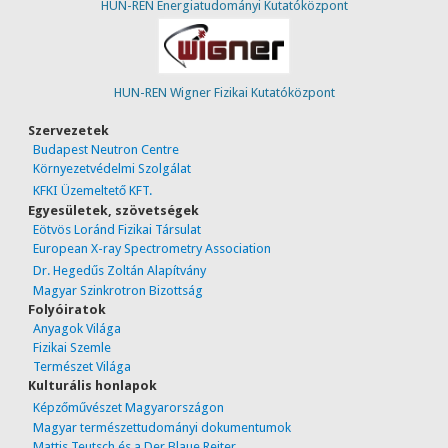
HUN-REN Energiatudományi Kutatóközpont
HUN-REN Wigner Fizikai Kutatóközpont
Szervezetek
Budapest Neutron Centre
Környezetvédelmi Szolgálat
KFKI Üzemeltető KFT.
Egyesületek, szövetségek
Eötvös Loránd Fizikai Társulat
European X-ray Spectrometry Association
Dr. Hegedűs Zoltán Alapítvány
Magyar Szinkrotron Bizottság
Folyóiratok
Anyagok Világa
Fizikai Szemle
Természet Világa
Kulturális honlapok
Képzőművészet Magyarországon
Magyar természettudományi dokumentumok
Mattis Teutsch és a Der Blaue Reiter