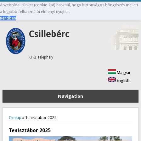
A weboldal sütiket (cookie-kat) használ, hogy biztonságos böngészés mellett
a legjobb felhasználói élményt nyújtsa.
Rendben
Csillebérc
KFKI Telephely
Magyar
English
Navigation
Jelenlegi hely
Címlap
» Tenisztábor 2025
Tenisztábor 2025