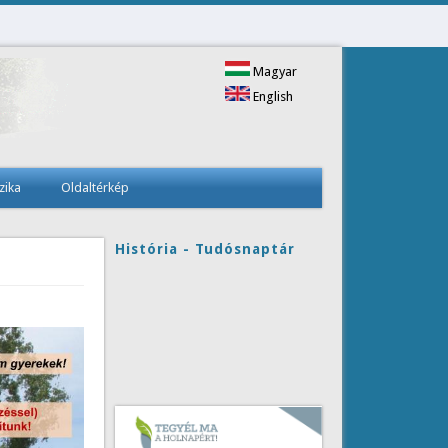
Magyar
English
izika
Oldaltérkép
História - Tudósnaptár