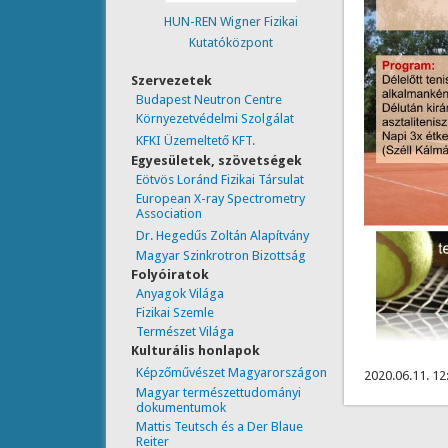
HUN-REN Wigner Fizikai
Kutatóközpont
Szervezetek
Budapest Neutron Centre
Környezetvédelmi Szolgálat
KFKI Üzemeltető KFT.
Egyesületek, szövetségek
Eötvös Loránd Fizikai Társulat
European X-ray Spectrometry
Association
Dr. Hegedűs Zoltán Alapítvány
Magyar Szinkrotron Bizottság
Folyóiratok
Anyagok Világa
Fizikai Szemle
Természet Világa
Kulturális honlapok
Képzőművészet Magyarországon
2020.06.11. 12
Magyar természettudományi
dokumentumok
Mattis Teutsch és a Der Blaue
Reiter