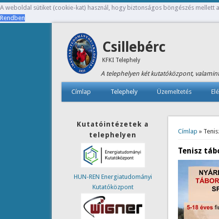
A weboldal sütiket (cookie-kat) használ, hogy biztonságos böngészés mellett a
Rendben
Csillebérc
KFKI Telephely
A telephelyen két kutatóközpont, valamint
Címlap
Telephely
Üzemeltetés
El
Jelenlegi
Kutatóintézetek a
Címlap
» Tenis
telephelyen
Tenisz táb
HUN-REN Energiatudományi
Kutatóközpont