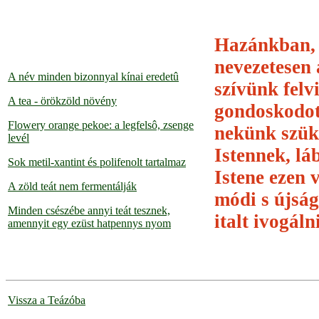
Hazánkban, h
nevezetesen 
A név minden bizonnyal kínai eredetû
szívünk felv
A tea - örökzöld növény
gondoskodott
Flowery orange pekoe: a legfelsô, zsenge
nekünk szüks
levél
Istennek, lá
Sok metil-xantint és polifenolt tartalmaz
Istene ezen 
A zöld teát nem fermentálják
módi s újság
Minden csészébe annyi teát tesznek,
italt ivogáln
amennyit egy ezüst hatpennys nyom
Vissza a Teázóba