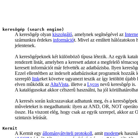
keresõgép (search engine)
A keresõgép olyan
kiszolgáló
, amelynek segítségével az
Interne
számunkra érdekes
információ
t. Mivel az említett hálózatoko
jelentenek.
A keresõgépeknek két különbözõ típusa létezik. Az egyik kataló
rendezett listát, amelyben a keresett adatot a megfelelõ témacso
keresett információt már felvették az adatbázisba. Ilyen keresõ
Ezzel ellentétben az indexelt adatbázisokat programok hozzák
szereplõ
link
eket követve ugyanezt teszik az így letöltött újab
elven mûködik az
AltaVista
, illetve a
Lycos
nevû keresõgép is.
A katalógusokat akkor célszerû használni, ha jól körülhatárolh
A keresés során kulcsszavakat adhatunk meg, és a keresõgépek 
mûveleteket is megadhatunk: ilyen az AND, OR, NOT operátor
össze. Ha viszont elég, hogy csak az egyik szerepel, akkor az
szintaxis leírását.
Kermit
A Kermit egy
állományátviteli protokoll
, amit
modem
ek haszná