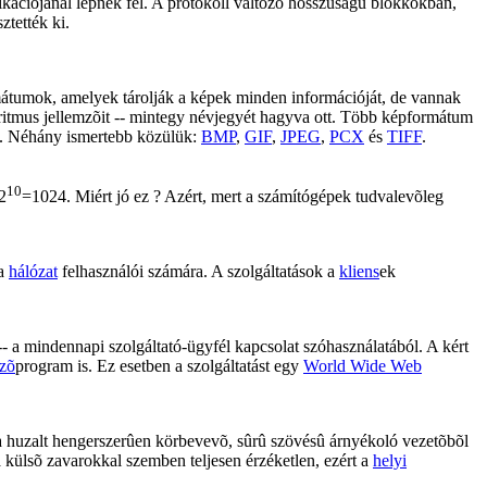
kációjánál lépnek fel. A protokoll változó hosszúságú blokkokban,
tették ki.
rmátumok, amelyek tárolják a képek minden információját, de vannak
oritmus jellemzõit -- mintegy névjegyét hagyva ott. Több képformátum
ek. Néhány ismertebb közülük:
BMP
,
GIF
,
JPEG
,
PCX
és
TIFF
.
10
2
=1024. Miért jó ez ? Azért, mert a számítógépek tudvalevõleg
 a
hálózat
felhasználói számára. A szolgáltatások a
kliens
ek
- a mindennapi szolgáltató-ügyfél kapcsolat szóhasználatából. A kért
zõ
program is. Ez esetben a szolgáltatást egy
World Wide Web
 a huzalt hengerszerûen körbevevõ, sûrû szövésû árnyékoló vezetõbõl
 a külsõ zavarokkal szemben teljesen érzéketlen, ezért a
helyi