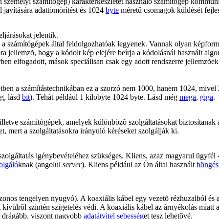
an személyi számítógép) karakterkészletet használó számítógép kommuni
ll javítására adattömörítést és 1024
byte
méretû csomagok küldését fejlesz
járásokat jelentik.
gy a számítógépek által feldolgozhatóak legyenek. Vannak olyan képfo
 jellemzõ, hogy a kódolt kép elejére beírja a kódolásnál használt alg
örben elfogadott, mások speciálisan csak egy adott rendszerre jellemzõ
entétben a számítástechnikában ez a szorzó nem 1000, hanem 1024, mivel 
g, lásd
bit
). Tehát például 1 kilobyte 1024 byte. Lásd még
mega
,
giga
.
illetve számítógépek, amelyek különbözõ szolgáltatásokat biztosítanak
, mert a szolgáltatásokra irányuló kéréseket szolgálják ki.
olgáltatás igénybevételéhez szükséges. Kliens, azaz magyarul ügyfél -
olgáló
knak (angolul
server
). Kliens például az Ön által használt
böngés
 azonos tengelyen nyugvó). A koaxiális kábel egy vezetõ rézhuzalból és
t kívülrõl szintén szigetelés védi. A koaxiális kábel az árnyékolás miatt
l drágább, viszont nagyobb
adatátvitel sebesség
et tesz lehetõvé.