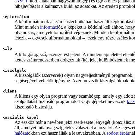
(
ASCII
kód, általában nagyszámítógép) és egy 8 bites (általáb
hibajavítást is alkalmazva küldi az adatokat. Az eredeti protoko
képformátum
A képformátumok a számítástechnikában használt képkódolási el
Mint minden
informáci
ót, a képeket is kódolni kell ahhoz, ho
olyanok is, amelyek tömörítést végeznek. Minden képformátumra
létezik -- egyesek alformátumokkal --, ezek egy része széles k
kilo
A kilo görög szó, ezerszerest jelent. A mindennapi élettel ell
kettes számrendszerben dolgoznak (két jelet különböztetnek me
kiszolgáló
A kiszolgálók (
szerver
ek) olyan nagyteljesítményû programok, 
segítségével vehetõk igénybe. Azért nevezik kiszolgálóknak õket
kliens
A kliens egy olyan program vagy számítógép, amely egy adott sz
szolgáltatást biztosító programokat vagy gépeket nevezzük
kisz
kiszolgáló biztosítja.
koaxiális kábel
Az eszköz már a nevében jelzi szerkezete lényegét (koaxiális:
áll, amelyet mûanyag szigetelés választ el a huzaltól. Az egésze
hálózat
okban ezt használják a leggyakrabban. A
sodort érpár
ná