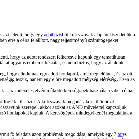
 azt jelenti, hogy egy
adatbázis
ból kulcsszavak alapján kiszedetjük a
ben erre a célra felállított, nagy teljesítményû számítógépeket
lenti, hogy az adott rendszert felkeresve kapunk egy tematikusan
istákat ugyanis emberek készítik, és nem biztos, hogy az általunk
meg, hogy elindulnak egy adott honlapról, amit megjelölnek, és az ott
lenségig teszik, hanem egy elõre megadott mélység eléréséig. Ezen az
ünk -- az indexelés elvén mûködõ kereségõpek használata vihet célba.
at fogják kilistázni. A kulcsszavak megadásakor különbözõ
csszavunk szerepel, akkor azokat az AND mûvelettel kapcsoljuk
lmazó honlapokat kapjuk. A keresõgépek mindegyikénél megtaláljuk a
ermit fõ feladata azon problémák megoldása, amelyek egy 7
bit
es