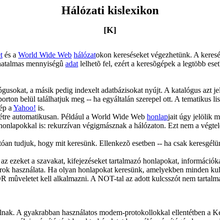
Hálózati kislexikon
[K]
t
és a
World Wide Web
hálózat
okon kereséseket végezhetünk. A keresés
n hatalmas mennyiségû
adat
lelhetõ fel, ezért a keresõgépek a legtöbb eset
gusokat, a másik pedig indexelt adatbázisokat nyújt. A katalógus azt je
porton belül találhatjuk meg -- ha egyáltalán szerepel ott. A tematikus l
gép a
Yahoo!
is.
 létre automatikusan. Például a World Wide Web
honlap
jait úgy jelölik 
b honlapokkal is: rekurzívan végigmásznak a hálózaton. Ezt nem a végte
atóan tudjuk, hogy mit keresünk. Ellenkezõ esetben -- ha csak keresgél
az ezeket a szavakat, kifejezéseket tartalmazó honlapokat, információk
ok használata. Ha olyan honlapokat keresünk, amelyekben minden kul
 OR mûveletet kell alkalmazni. A NOT-tal az adott kulcsszót nem tarta
lnak. A gyakrabban használatos modem-protokollokkal ellentétben a K