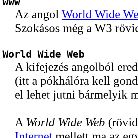
www
Az angol
World Wide W
Szokásos még a W3 rövidí
World Wide Web
A kifejezés angolból ered,
(itt a pókhálóra kell gon
el lehet jutni bármelyik m
A
World Wide Web
(rövid
Internet
mellett ma az eg