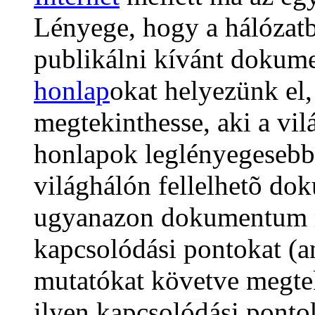
Lényege, hogy a hálózat
publikálni kívánt dokum
honlap
okat helyezünk el,
megtekinthesse, aki a vil
honlapok leglényegesebb
világhálón fellelhetõ do
ugyanazon dokumentum má
kapcsolódási pontokat (
mutatókat követve megtek
ilyen kapcsolódási pontok