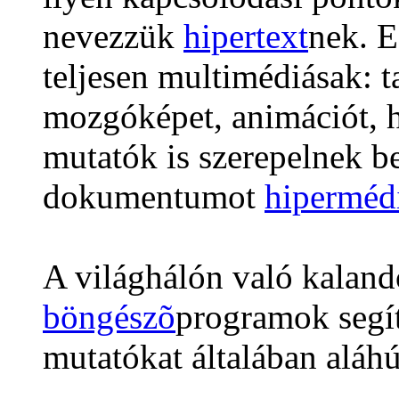
nevezzük
hipertext
nek. 
teljesen multimédiásak: t
mozgóképet, animációt, h
mutatók is szerepelnek b
dokumentumot
hiperméd
A világhálón való kalando
böngészõ
programok segít
mutatókat általában aláhú