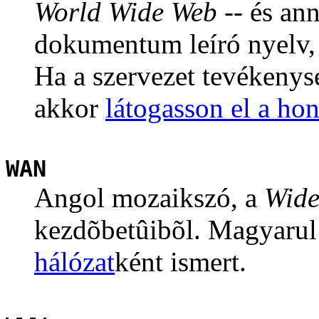
World Wide Web
-- és an
dokumentum leíró nyelv,
Ha a szervezet tevékenys
akkor
látogasson el a hon
WAN
Angol mozaikszó, a
Wide
kezdõbetûibõl. Magyarul
hálózat
ként ismert.