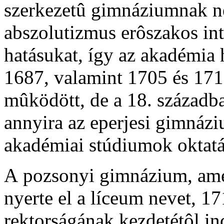
szerkezetû gimnáziumnak ne
abszolutizmus erôszakos int
hatásukat, így az akadémia
1687, valamint 1705 és 171
mûködött, de a 18. századb
annyira az eperjesi gimnáz
akadémiai stúdiumok oktatá
A
pozsonyi gimnázium, ame
nyerte el a líceum nevet, 1
rektorságának kezdetétôl in