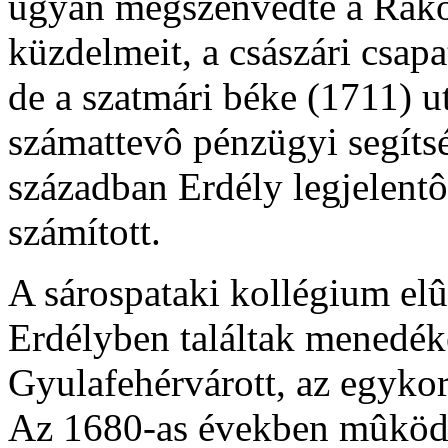
ugyan megszenvedte a Rákó
küzdelmeit, a császári csapa
de a szatmári béke (1711) u
számattevô pénzügyi segítsé
században Erdély legjelent
számított.
A sárospataki kollégium elûz
Erdélyben találtak menedé
Gyulafehérvárott, az egykor
Az 1680-as években mûködô