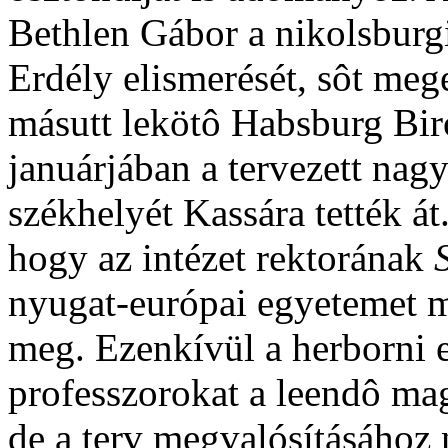
Bethlen Gábor a nikolsburg
Erdély elismerését, sôt mege
másutt lekötô Habsburg Bi
januárjában a tervezett na
székhelyét Kassára tették át
hogy az intézet rektorának
nyugat-európai egyetemet me
meg. Ezenkívül a herborni e
professzorokat a leendô ma
de a terv megvalósításához 