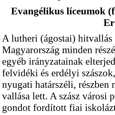
Evangélikus líceumok (
Er
A lutheri (ágostai) hitvallá
Magyarország minden részéb
egyéb irányzatainak elterje
felvidéki és erdélyi szászo
nyugati határszéli, részben
vallása lett. A szász városi
gondot fordított fiai iskoláz