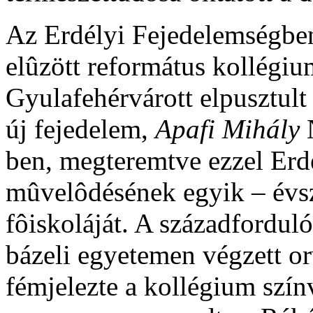
Az Erdélyi Fejedelemségben
elûzött református kollégiu
Gyulafehérvárott elpusztult 
új fejedelem,
Apafi Mihály
ben, megteremtve ezzel Er
mûvelôdésének egyik – évsz
fôiskoláját. A századfordul
bázeli egyetemen végzett or
fémjelezte a kollégium szí