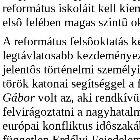
református iskoláit kell ki
elsô felében magas szintû ok
A református felsôoktatás k
legtávlatosabb kezdeményez
jelentôs történelmi személ
török katonai segítséggel a 
Gábor
volt az, aki rendkívü
felvirágoztatni a nagyhata
európai konfliktus idôszakáb
független Erdélyi Fejedelem