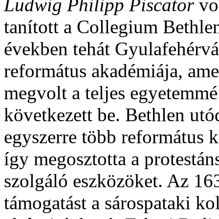
Ludwig Philipp Piscator
vo
tanított a Collegium Bethle
években tehát Gyulafehérvá
református akadémiája, am
megvolt a teljes egyetemmé
következett be. Bethlen utó
egyszerre több református ko
így megosztotta a protestán
szolgáló eszközöket. Az 16
támogatást a sárospataki kol