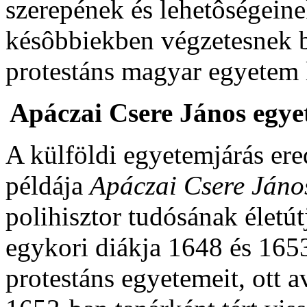
szerepének és lehetôségeine
késôbbiekben végzetesnek b
protestáns magyar egyetem l
Apáczai Csere János egyet
A külföldi egyetemjárás er
példája
Apáczai Csere Jáno
polihisztor tudósának életú
egykori diákja 1648 és 165
protestáns egyetemeit, ott a