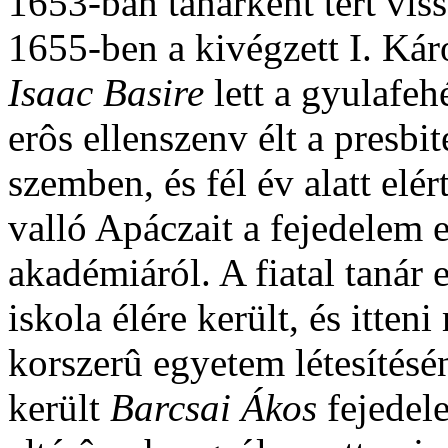
1653-ban tanárként tért vi
1655-ben a kivégzett I. Kár
Isaac
Basire
lett a gyulafeh
erôs ellenszenv élt a presbi
szemben, és fél év alatt el
valló Apáczait a fejedelem e
akadémiáról. A fiatal tanár 
iskola élére került, és itte
korszerû egyetem létesítésé
került
Barcsai Ákos
fejedel