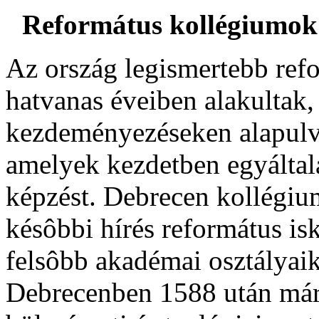
Református kollégiumok é
Az ország legismertebb ref
hatvanas éveiben alakultak,
kezdeményezéseken alapulva
amelyek kezdetben egyáltal
képzést. Debrecen kollégiu
késôbbi hírés református is
felsôbb akadémai osztályaik
Debrecenben 1588 után már