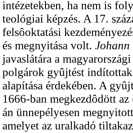
intézetekben, ha nem is foly
teológiai képzés. A 17. szá
felsôoktatási kezdeményezés
és megnyitása volt.
Johann
javaslátára a magyarországi
polgárok gyûjtést indította
alapítása érdekében. A gyûjt
1666-ban megkezdôdött az é
án ünnepélyesen megnyitott
amelyet az uralkadó tiltakaz