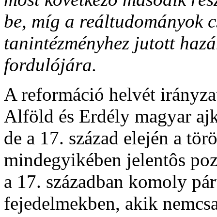
be, míg a reáltudományok 
tanintézményhez jutott haz
fordulójára.
A reformáció helvét irányz
Alföld és Erdély magyar ajk
de a 17. század elején a tö
mindegyikében jelentôs pozí
a 17. században komoly párt
fejedelmekben, akik nemcsa