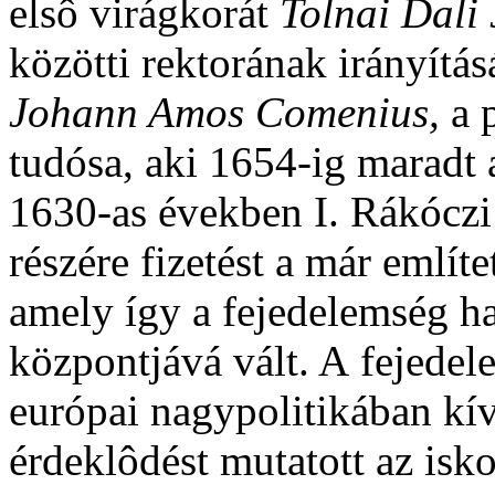
elsô virágkorát
Tolnai Dali
közötti rektorának irányítás
Johann Amos
Comenius,
a 
tudósa, aki 1654-ig maradt
1630-as években I. Rákóczi 
részére fizetést a már említ
amely így a fejedelemség ha
központjává vált. A
fejedel
európai nagypolitikában kív
érdeklôdést mutatott az isko