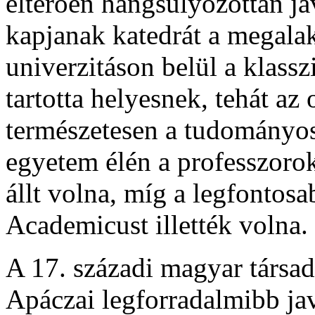
eltérôen hangsúlyozottan ja
kapjanak katedrát a megala
univerzitáson belül a klasszi
tartotta helyesnek, tehát az o
természetesen a tudományos
egyetem élén a professzorok
állt volna, míg a legfontos
Academicust illették volna.
A 17. századi magyar társad
Apáczai legforradalmibb jav