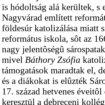
is hódoltság alá kerültek, 
Nagyvárad említett reformát
földesúr katolizálása miatt
református iskola, sôt az 1
nagy jelentôségû sárospatak
mivel
Báthory Zsófia
katoli
támogatások maradtak el, d
és a diákokat is elûzték Sá
17. század hetvenes éveitô
keresztül a debreceni kollég