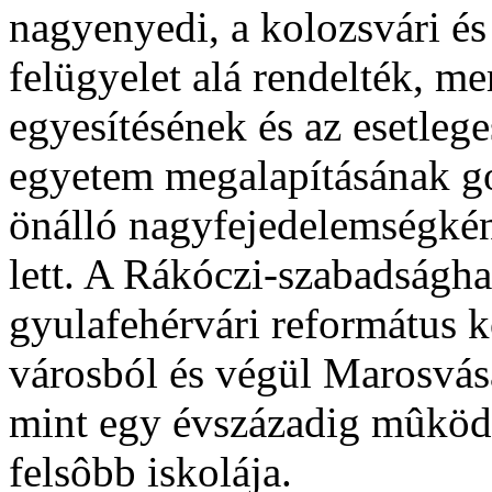
nagyenyedi, a kolozsvári és
felügyelet alá rendelték, me
egyesítésének és az esetleg
egyetem megalapításának go
önálló nagyfejedelemségkén
lett. A Rákóczi-szabadságha
gyulafehérvári református k
városból és végül Marosvásá
mint egy évszázadig mûköd
felsôbb iskolája.