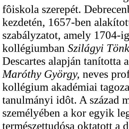
fôiskola szerepét. Debrece
kezdetén, 1657-ben alakítot
szabályzatot, amely 1704-i
kollégiumban
Szilágyi Tön
Descartes alapján tanította 
Maróthy György,
neves prof
kollégium akadémiai tagoza
tanulmányi idôt. A század 
személyében a kor egyik l
természettudósa oktatott a 