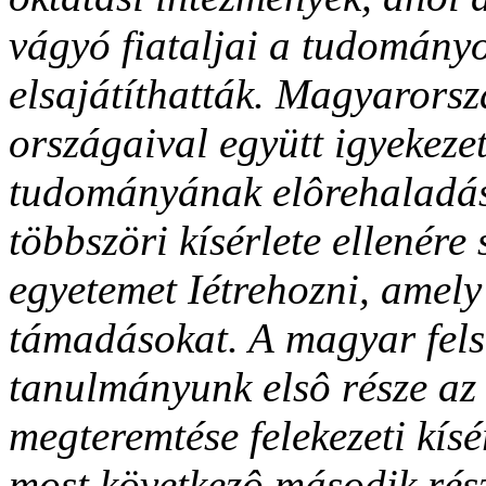
vágyó fiataljai a tudományo
elsajátíthatták. Magyarorsz
országaival együtt igyekezet
tudományának elôrehaladás
többszöri kísérlete ellenére
egyetemet Iétrehozni, amely 
támadásokat. A
magyar fels
tanulmányunk elsô része az 
megteremtése felekezeti kísé
most következô második rész