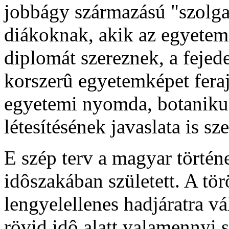
jobbágy származású "szolgai
diákoknak, akik az egyetem
diplomát szereznek, a feje
korszerû egyetemképet fera
egyetemi nyomda, botanikus
létesítésének javaslata is sze
E szép terv a magyar történ
idôszakában született. A tö
lengyelellenes hadjáratra v
rövid idô alatt valamennyi s