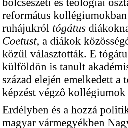
bölcsészeti és teológiai osz
református kollégiumokban e
ruhájukról
tógátus
diákokna
Coetust,
a diákok közösségé
közül választották. E tógátu
külföldön is tanult akadémi
század elején emelkedett a t
képzést végzô kollégiumok 
Erdélyben és a hozzá politi
magyar vármegyékben Nagy