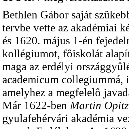
Bethlen Gábor saját szûkeb
tervbe vette az akadémiai k
és 1620. május 1-én fejedel
kollégiumot, fôiskolát alap
maga az erdélyi országgyûlé
academicum collegiummá, ig
amelyhez a megfelelô javada
Már 1622-ben
Martin
Opit
gyulafehérvári akadémia vez