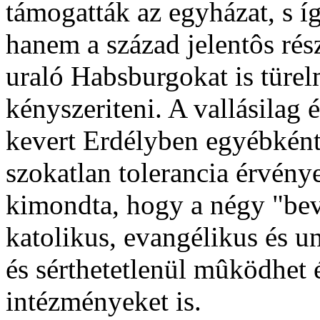
támogatták az egyházat, s íg
hanem a század jelentôs rés
uraló Habsburgokat is türel
kényszeriteni. A vallásilag 
kevert Erdélyben egyébkén
szokatlan tolerancia érvénye
kimondta, hogy a négy "beve
katolikus, evangélikus és u
és sérthetetlenül mûködhet é
intézményeket is.