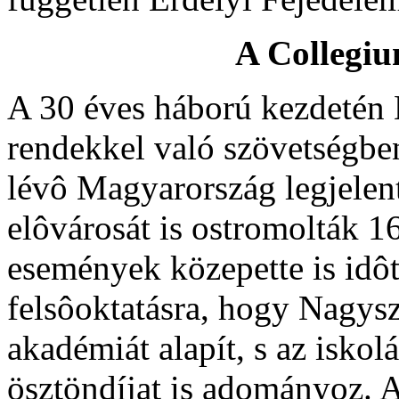
A Collegi
A 30 éves háború kezdetén 
rendekkel való szövetségbe
lévô Magyarország legjelent
elôvárosát is ostromolták 1
események közepette is idôt 
felsôoktatásra, hogy Nagys
akadémiát alapít, s az isko
ösztöndíjat is adományoz. 