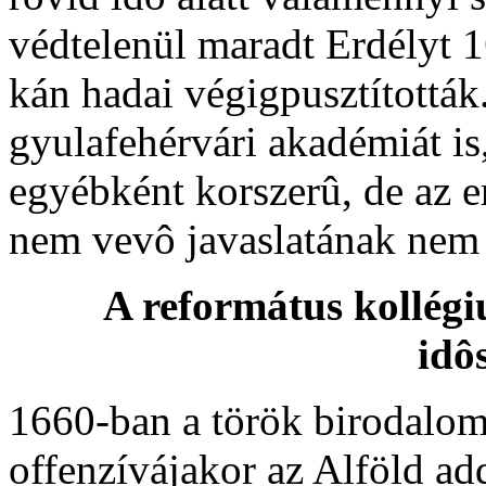
védtelenül maradt Erdélyt 1
kán hadai végigpusztították
gyulafehérvári akadémiát is,
egyébként korszerû, de az e
nem vevô javaslatának nem 
A református kollégi
idô
1660-ban a török birodalom
offenzívájakor az Alföld ad