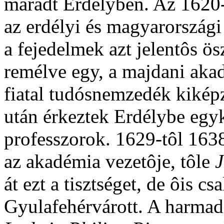
maradt Erdélyben. Az 1620-
az erdélyi és magyarországi 
a fejedelmek azt jelentôs ösz
remélve egy, a majdani aka
fiatal tudósnemzedék kikép
után érkeztek Erdélybe egyk
professzorok. 1629-tôl 163
az akadémia vezetôje, tôle
J
át ezt a tisztséget, de ôis cs
Gyulafehérvárott. A harmad