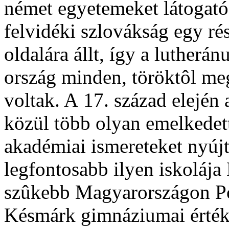
német egyetemeket látogató
felvidéki szlovákság egy rés
oldalára állt, így a lutherá
ország minden, töröktôl me
voltak. A
17. század elején
közül több olyan emelkedett
akadémiai ismereteket nyújt
legfontosabb ilyen iskoláj
szûkebb Magyarországon Po
Késmárk gimnáziumai érték 