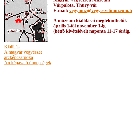
Várpalota, Thury-vár
E-mail:
vegymuz@vegyeszetimuzeum.
A múzeum kiállításai megtekinthetôk
április 1-tôl november 1-ig
(hétfô kivételével) naponta 11-17 óráig.
Kiállítás
A magyar vegyészet
arcképcsarnoka
Arcképavató ünnepségek