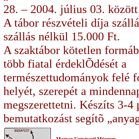
28. – 2004. július 03. között
A tábor részvételi díja száll
szállás nélkül 15.000 Ft.
A szaktábor kötetlen formáb
több fiatal érdeklÕdését a
természettudományok felé fo
helyét, szerepét a mindenn
megszerettetni. Készíts 3-4 
bemutatkozást segítõ „anya
Magyar Vegyészeti Múzeum