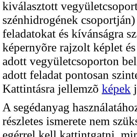
kiválasztott vegyületcsoport
szénhidrogének csoportján)
feladatokat és kívánságra sz
képernyõre rajzolt képlet és
adott vegyületcsoporton bel
adott feladat pontosan szin
Kattintásra jellemzõ
képek
j
A segédanyag használat
részletes ismerete nem szük
egérrel kell kattintgatni, m