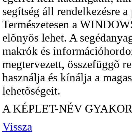
segítség áll rendelkezésre a
Természetesen a WINDOWS
elõnyös lehet. A segédan
makrók és információhord
megtervezett, összefüggõ r
használja és kínálja a maga
lehetõségeit.
A KÉPLET-NÉV GYAKO
Vissza