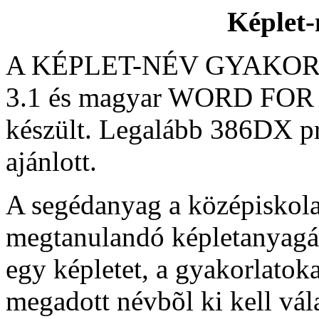
Képlet-
A KÉPLET-NÉV GYAKORL
3.1 és magyar WORD FOR
készült. Legalább 386DX p
ajánlott.
A segédanyag a középiskola
megtanulandó képletanyagáb
egy képletet, a gyakorlato
megadott névbõl ki kell vála